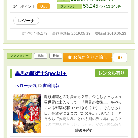
地球の知識を使って、 計画成功への道を切り開
53,245
0pt
24h.ポイント
位 / 53,245件
ファンタジー
く！ 無敵の留学生が、異世界の常識を変え
る!? 痛快スクール・ファンタジー、開幕！
レジーナ
文字数 445,178
最終更新日 2019.05.23
登録日 2019.05.23
ファンタジー
完結
長編
お気に入りに追加
87
レンタル有り
異界の魔術士Special＋
ヘロー天気
書籍情報
魔族組織との対決から２年。今もしょっちゅう
異世界に出入りして、『異界の魔術士』をやっ
ている都築朔耶（つづきさくや）。そんなある
日、突然空に２つの〝幻の星〟が現れた！ ど
うやら〝狭間世界〟という別の異世界にある２
つの浮遊大陸らしい。しかも、その大陸は融合
寸前。その影響で起こる魔力の奔流が、様々な
混乱をもたらしていた！ 朔耶は一路、〝狭間