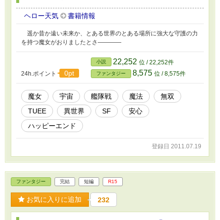
ヘロー天気
書籍情報
遥か昔か遠い未来か、とある世界のとある場所に強大な守護の力
を持つ魔女がおりましたとさ――――
22,252
小説
位 / 22,252件
8,575
0pt
24h.ポイント
位 / 8,575件
ファンタジー
魔女
宇宙
艦隊戦
魔法
無双
TUEE
異世界
SF
安心
ハッピーエンド
登録日 2011.07.19
ファンタジー
完結
短編
R15
お気に入りに追加
232