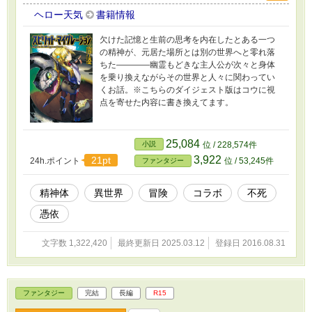
ヘロー天気
書籍情報
欠けた記憶と生前の思考を内在したとある一つ
の精神が、元居た場所とは別の世界へと零れ落
ちた――――幽霊もどきな主人公が次々と身体
を乗り換えながらその世界と人々に関わってい
くお話。※こちらのダイジェスト版はコウに視
点を寄せた内容に書き換えてます。
25,084
小説
位 / 228,574件
3,922
21pt
24h.ポイント
位 / 53,245件
ファンタジー
精神体
異世界
冒険
コラボ
不死
憑依
文字数 1,322,420
最終更新日 2025.03.12
登録日 2016.08.31
ファンタジー
完結
長編
R15