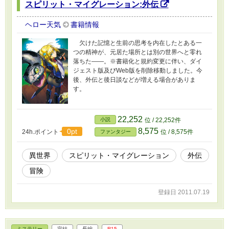
スピリット・マイグレーション:外伝
ヘロー天気
書籍情報
欠けた記憶と生前の思考を内在したとある一
つの精神が、元居た場所とは別の世界へと零れ
落ちた――。※書籍化と規約変更に伴い、ダイ
ジェスト版及びWeb版を削除移動しました。今
後、外伝と後日談などが増える場合がありま
す。
22,252
小説
位 / 22,252件
8,575
0pt
24h.ポイント
位 / 8,575件
ファンタジー
異世界
スピリット・マイグレーション
外伝
冒険
登録日 2011.07.19
ミステリー
完結
長編
R15