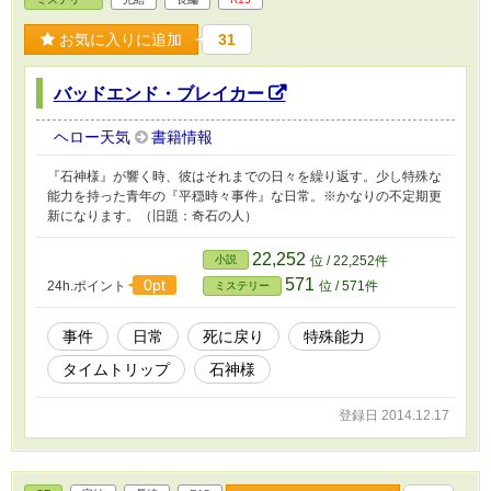
お気に入りに追加
31
バッドエンド・ブレイカー
ヘロー天気
書籍情報
『石神様』が響く時、彼はそれまでの日々を繰り返す。少し特殊な
能力を持った青年の『平穏時々事件』な日常。※かなりの不定期更
新になります。（旧題：奇石の人）
22,252
小説
位 / 22,252件
571
0pt
24h.ポイント
位 / 571件
ミステリー
事件
日常
死に戻り
特殊能力
タイムトリップ
石神様
登録日 2014.12.17