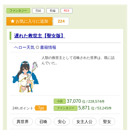
ファンタジー
完結
長編
R15
お気に入りに追加
224
遅れた救世主【聖女版】
ヘロー天気
書籍情報
人類の救世主として召喚された世界は、既に詰
んでいた。
37,070
小説
位 / 228,574件
5,871
7pt
24h.ポイント
位 / 53,245件
ファンタジー
異世界
召喚
安心
女主人公
聖女