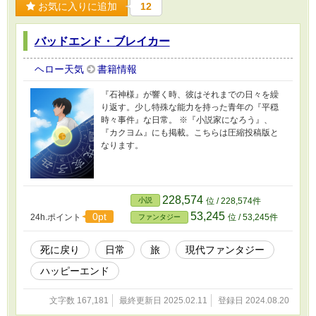
お気に入りに追加
12
バッドエンド・ブレイカー
ヘロー天気
書籍情報
『石神様』が響く時、彼はそれまでの日々を繰
り返す。少し特殊な能力を持った青年の『平穏
時々事件』な日常。 ※『小説家になろう』、
『カクヨム』にも掲載。こちらは圧縮投稿版と
なります。
228,574
小説
位 / 228,574件
53,245
0pt
24h.ポイント
位 / 53,245件
ファンタジー
死に戻り
日常
旅
現代ファンタジー
ハッピーエンド
文字数 167,181
最終更新日 2025.02.11
登録日 2024.08.20