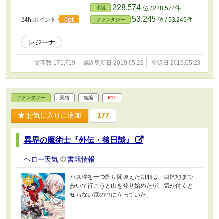
世界〟に転移！ そこでは、またもや大きな戦
228,574
小説
位 / 228,574件
いが待ち受けていたのだが――『大丈夫、あた
53,245
0pt
24h.ポイント
位 / 53,245件
ファンタジー
し不思議パワーで無敵だから』。ヘロー天気三
作がコラボレーション！ 他２作のヒーロー達
も交えた、魔術士少女の快進撃！
レジーナ
文字数 171,719
最終更新日 2019.05.23
登録日 2019.05.23
ファンタジー
完結
短編
R15
お気に入りに追加
177
異界の魔術士『外伝・後日談』
ヘロー天気
書籍情報
バス停を一つ降り間違えた朔耶は、目的地まで
歩いて行こうと山を登り始めたが、気が付くと
知らない森の中に立っていた。