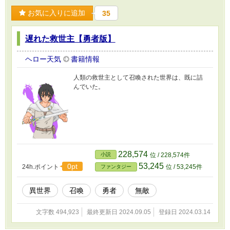
お気に入りに追加
35
遅れた救世主【勇者版】
ヘロー天気
書籍情報
人類の救世主として召喚された世界は、既に詰
んでいた。
228,574
小説
位 / 228,574件
53,245
0pt
24h.ポイント
位 / 53,245件
ファンタジー
異世界
召喚
勇者
無敵
文字数 494,923
最終更新日 2024.09.05
登録日 2024.03.14