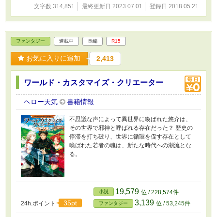
文字数 314,851
最終更新日 2023.07.01
登録日 2018.05.21
ファンタジー
連載中
長編
R15
お気に入りに追加
2,413
ワールド・カスタマイズ・クリエーター
ヘロー天気
書籍情報
不思議な声によって異世界に喚ばれた悠介は、
その世界で邪神と呼ばれる存在だった？ 歴史の
停滞を打ち破り、世界に循環を促す存在として
喚ばれた若者の魂は、新たな時代への潮流とな
る。
19,579
小説
位 / 228,574件
3,139
35pt
24h.ポイント
位 / 53,245件
ファンタジー