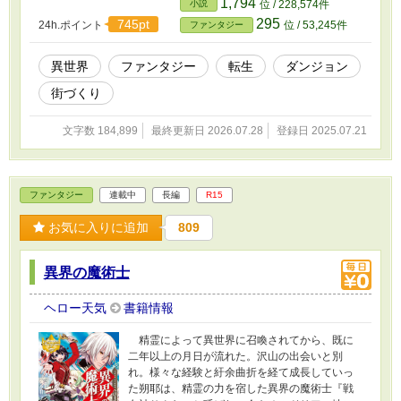
1,794
小説
位 / 228,574件
295
745pt
24h.ポイント
位 / 53,245件
ファンタジー
異世界
ファンタジー
転生
ダンジョン
街づくり
文字数 184,899
最終更新日 2026.07.28
登録日 2025.07.21
ファンタジー
連載中
長編
R15
お気に入りに追加
809
異界の魔術士
ヘロー天気
書籍情報
精霊によって異世界に召喚されてから、既に
二年以上の月日が流れた。沢山の出会いと別
れ。様々な経験と紆余曲折を経て成長していっ
た朔耶は、精霊の力を宿した異界の魔術士『戦