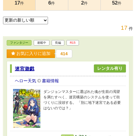
17
6
2
52
件
件
件
件
17
件
ファンタジー
連載中
長編
R15
お気に入りに追加
414
レンタル有り
迷宮遊戯
ヘロー天気
書籍情報
ダンジョンマスターに選ばれた魂が生前の渇望
を満たすべく、迷宮構築のシステムを使って街
づくりに没頭する。 「別に地下迷宮である必要
はないのでは？」