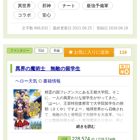
異世界
邪神
チート
最強予備軍
コラボ
安心
文字数 966,632
最終更新日 2021.08.25
登録日 2016.08.18
ファンタジー
完結
長編
お気に入りに追加
116
異界の魔術士 無敵の留学生
ヘロー天気
書籍情報
精霊の国フレグンスにある王都大学院。そこ
に、一人の風変わりな留学生がやってきた。
「はーい、王室特別査察官で大学院留学生の朔
耶（さくや）ですよー」地球世界から召喚され
て、無敵の力と発明品で大陸中を大改革。つい
には魔族組織を破った最強魔術士少女が、何と
今度は学院改革を始めちゃった!? まずはキャン
プの概念すらないこの世界で、『学生キャンプ
実現計画』を提案。コネを使い、魔力を使い、
228,574
小説
位 / 228,574件