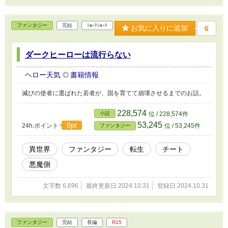
ファンタジー
完結
ｼｮｰﾄｼｮｰﾄ
お気に入りに追加
6
ダークヒーローは流行らない
ヘロー天気
書籍情報
滅びの使者に選ばれた若者が、国を育てて崩壊させるまでのお話。
228,574
小説
位 / 228,574件
53,245
0pt
24h.ポイント
位 / 53,245件
ファンタジー
異世界
ファンタジー
転生
チート
悪魔側
文字数 6,696
最終更新日 2024.10.31
登録日 2024.10.31
ファンタジー
完結
長編
R15