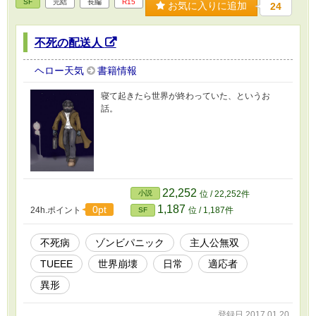
SF
完結
長編
R15
お気に入りに追加
24
不死の配送人
ヘロー天気
書籍情報
寝て起きたら世界が終わっていた、というお
話。
22,252
小説
位 / 22,252件
1,187
0pt
24h.ポイント
位 / 1,187件
SF
不死病
ゾンビパニック
主人公無双
TUEEE
世界崩壊
日常
適応者
異形
登録日 2017.01.20