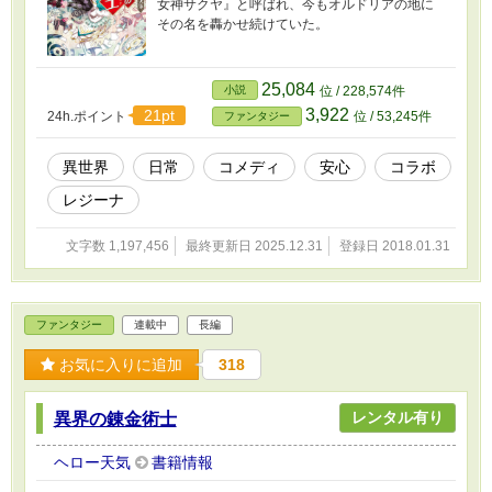
女神サクヤ』と呼ばれ、今もオルドリアの地に
その名を轟かせ続けていた。
25,084
小説
位 / 228,574件
3,922
21pt
24h.ポイント
位 / 53,245件
ファンタジー
異世界
日常
コメディ
安心
コラボ
レジーナ
文字数 1,197,456
最終更新日 2025.12.31
登録日 2018.01.31
ファンタジー
連載中
長編
お気に入りに追加
318
レンタル有り
異界の錬金術士
ヘロー天気
書籍情報