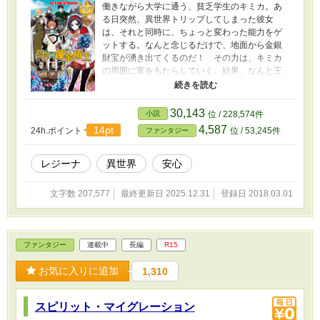
働きながら大学に通う、貧乏学生のキミカ。あ
る日突然、異世界トリップしてしまった彼女
は、それと同時に、ちょっと変わった能力をゲ
ットする。なんと念じるだけで、地面から金銀
財宝が湧き出てくるのだ！ その力は、キミカ
の周囲に富をもたらしていく。結果、なんと王
様に興味を持たれてしまった！ 王都に呼び出
されたキミカは、丁重にもてなされ、三人のイ
ケメン護衛までつけられる。けれど彼らを含
30,143
小説
位 / 228,574件
め、貴族たちには色々思惑があるようで……。
4,587
14pt
24h.ポイント
位 / 53,245件
ファンタジー
この能力が引き寄せるのは、金銀財宝だけじゃ
ない!? トラブル満載、貧乏女子のおかしな異世
界ファンタジー！
レジーナ
異世界
安心
文字数 207,577
最終更新日 2025.12.31
登録日 2018.03.01
ファンタジー
連載中
長編
R15
お気に入りに追加
1,310
スピリット・マイグレーション