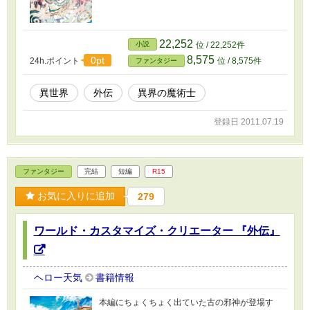
22,252
小説
位 / 22,252件
8,575
0pt
24h.ポイント
位 / 8,575件
ファンタジー
異世界
外伝
異界の魔術士
登録日 2011.07.19
ファンタジー
完結
短編
R15
お気に入りに追加
279
ワールド・カスタマイズ・クリエーター 『外伝』
ヘロー天気
書籍情報
本編にちょくちょく出ていた古の邪神が登場す