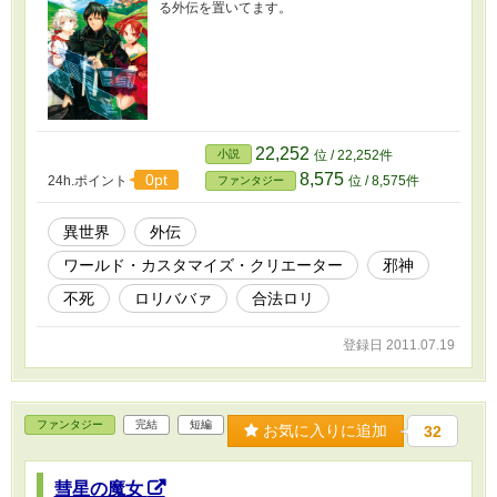
る外伝を置いてます。
22,252
小説
位 / 22,252件
8,575
0pt
24h.ポイント
位 / 8,575件
ファンタジー
異世界
外伝
ワールド・カスタマイズ・クリエーター
邪神
不死
ロリババァ
合法ロリ
登録日 2011.07.19
ファンタジー
完結
短編
お気に入りに追加
32
彗星の魔女