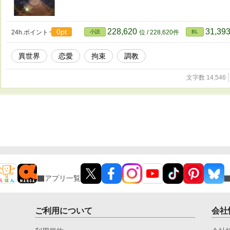
228,620
31,39
0pt
24h.ポイント
小説
位 / 228,620件
BL
異世界
恋愛
拘束
調教
文字数 14,546
アプリ一覧
ご利用について
会社