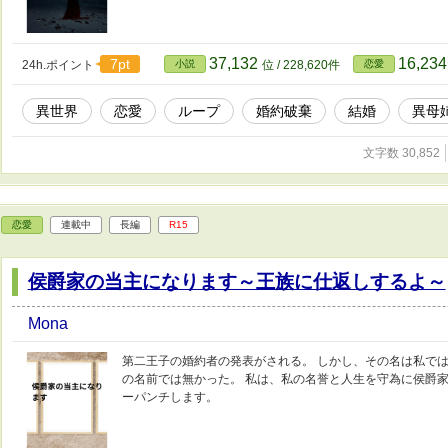
37,132
16,23
7pt
24h.ポイント
小説
位 / 228,620件
恋愛
異世界
恋愛
ループ
婚約破棄
結婚
異母
文字数 30,852
恋愛
連載中
長編
R15
侯爵家の当主になります～王族に仕返しするよ～
Mona
第二王子の婚約者の発表がされる。 しかし、その名は私では
の名前では無かった。 私は、私の名誉と人生を守為に侯爵家
ーパンチします。