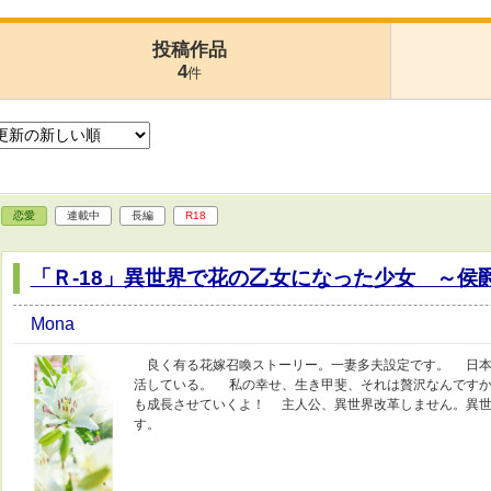
投稿作品
4
件
恋愛
連載中
長編
R18
「Ｒ-18」異世界で花の乙女になった少女 ～侯
Mona
良く有る花嫁召喚ストーリー。一妻多夫設定です。 日本
活している。 私の幸せ、生き甲斐、それは贅沢なんですか
も成長させていくよ！ 主人公、異世界改革しません。異世
す。