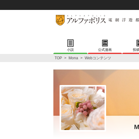
小説
公式漫画
投
TOP
>
Mona
>
Webコンテンツ
M