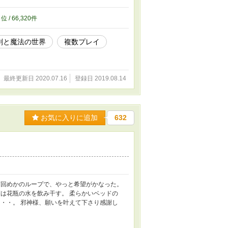
1
位 / 66,320件
剣と魔法の世界
複数プレイ
最終更新日 2020.07.16
登録日 2019.08.14
お気に入りに追加
632
回めかのループで、やっと希望がかなった。
は花瓶の水を飲み干す。 柔らかいベッドの
・・。 邪神様、願いを叶えて下さり感謝し