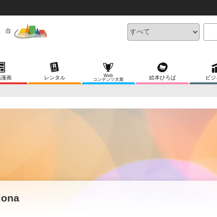
Web
稿漫画
レンタル
絵本ひろば
ビジ
コンテンツ大賞
ona