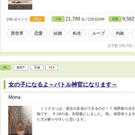
21,789
9,58
28pt
24h.ポイント
小説
位 / 228,620件
恋愛
異世界
恋愛
結婚
転生
ループ
内政
文字数 109,795
BL
連載中
長編
R18
女の子になるよ～バトル神官になります～
Mona
トリスタンは、過去の反省ができるのか！？ 侯爵家の当主
物です。 Ｒ-18の為、別登載にしました。 BL、地雷有り
た方が解りやすいと思います。