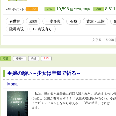
19,598
8,61
35pt
24h.ポイント
小説
位 / 228,620件
恋愛
異世界
結婚
一妻多夫
召喚
貴族・王族
陵辱表現
BL表現有り
文字数 115,998
恋愛
連載中
長編
R15
令嬢の願い～少女は牢獄で祈る～
Mona
私は、婚約者と異母妹に何回も殺された。 記念するべし何
今回は、記憶が有ります！！ 「火刑の後は喉が渇くわ」令嬢
上でピョンピョンしながら考える。 「私の希望」それは・・
ます。