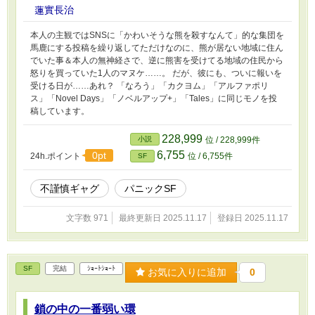
「わざと大真面目なフリをして不謹慎ギャグを言ってる」風に描写
蓮實長治
する可能性が有りますので、苦手な方は御注意下さい。
本人の主観ではSNSに「かわいそうな熊を殺すなんて」的な集団を
馬鹿にする投稿を繰り返してただけなのに、熊が居ない地域に住ん
でいた事＆本人の無神経さで、逆に熊害を受けてる地域の住民から
怒りを買っていた1人のマヌケ……。 だが、彼にも、ついに報いを
受ける日が……あれ？ 「なろう」「カクヨム」「アルファポリ
ス」「Novel Days」「ノベルアップ+」「Tales」に同じモノを投
稿しています。
228,999
小説
位 / 228,999件
6,755
0pt
24h.ポイント
位 / 6,755件
SF
不謹慎ギャグ
パニックSF
文字数 971
最終更新日 2025.11.17
登録日 2025.11.17
SF
完結
ｼｮｰﾄｼｮｰﾄ
お気に入りに追加
0
鎖の中の一番弱い環