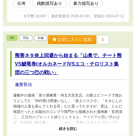
定は暴力描写・残酷描写の為です。エロについては期待しないで下
伝奇
残酷描写あり
暴力描写あり
さい。
文字数 18,007
最終更新日 2026.01.30
登録日 2024.07.11
SF
完結
短編
お気に入りに追加
1
熊害ネタ炎上回避から始まる「山奥で、チート熊
VS鯱竜巻(オルカネード)VSエコ・テロリスト集
団の三つ巴の戦い」
蓮實長治
連載中の漫画「祟り屋稼業・埼玉大宮支店」の新エピソードで使お
うとしてた「SNS受け間違いなし」「炎上リスク小」「ネタにした
地域の人達も喜んでくれる筈」だと思ってたネタが、実は、とんだ
地雷だったと出版社のコンプラ部門から指摘された漫画家・安房清
二。 正反対のプロットを練ろうとするも、アイデアが思い浮かば
ず、生成AIに頼る事に……。 しかし、安房が入力したプロンプト
は、実は生成AIの思わぬ「穴」を突いてしまっており、生成AIの
「中の人」達は大混乱。とうとう、普段は、そういう事を止める役