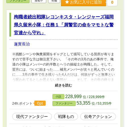
ファンタジー
連載中
長編
お気に入りに追加
0
殉職者続出戦隊レコンキスタ・レンジャーズ福岡
県久留米小隊：任務１「屑警官の命をマモトな警
官達から守れ」
蓮實長治
※残酷シーンや胸糞展開をギャグとして描写している箇所が有りま
すので苦手な方は御注意下さい。 「その年の3月のあの事件で、俺
達の小隊はメンバーの約半数とヘリの操縦士が殉職した。そして、
翌月には、ついに始まった……補充メンバーが次々と死んでいくの
に……3月の事件で生き残りった4人だけは、何故がずっと無事とい
う呪われてるとしか思えない事態が……。そして、その年の終りま
でに、殉職者は……ごめん、多過ぎて、よく覚えてない奴も居るん
で、今、念の為、何人死んだか数えるから、ちょっと待って」 こ
こは、読者の皆さんが居る「現実世界」と似ているけど、2001年
228,999
小説
位 / 228,999件
に起きたある事件により、魔法使い・超能力者・心霊術者・妖怪
53,355
0pt
24h.ポイント
位 / 53,355件
ファンタジー
系・古代種族・変身能力者・改造人間など、様々な「異能力者」の
存在が明らかになった平行世界の2030年前後の日本は福岡県久留
米市。 対異能力犯罪広域警察こと通称「レコンキスタ」（何の略
現代ファンタジー
戦隊もの
伝奇アクション
称かは不明）のレンジャー隊・福岡県久留米小隊は、不祥事で査問
にかけられるある警官を福岡市まで護送する任務を命じられた。