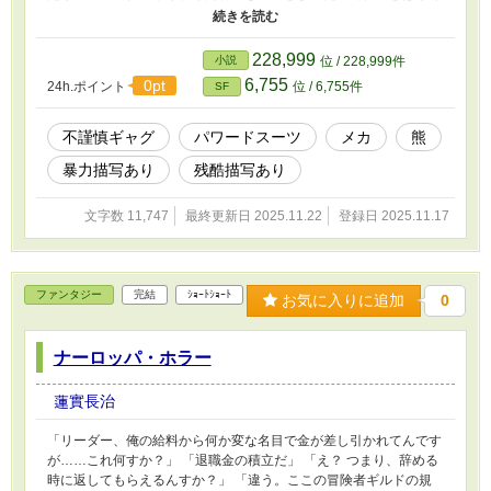
の休載期間（リハビリの為、もう少し真っ当な話を書かせてもらい
ます）の後、徐々に「ギャグに見せ掛けたホラー」寄りの内容にシ
フトさせていただきます。 現状でも、今後「実は、作品内におけ
228,999
小説
位 / 228,999件
る『感覚的に感じる善悪の基準』と『理性的に理解出来る善悪の基
6,755
0pt
24h.ポイント
位 / 6,755件
SF
準』がほぼ逆転している認知不協和誘発小説」になっていく作品で
ある事を勘の鋭い人は気付いてしまう内容ですので、お読みになる
際は、十分、御注意の上、気分が悪くなったら、すぐに読むのをや
不謹慎ギャグ
パワードスーツ
メカ
熊
めて下さい。 かつて、魔法少女をネタにした不謹慎ギャグアニメ
暴力描写あり
残酷描写あり
が深夜の地上波で放送されてた。 だが……その作品は「不謹慎ギ
ャクだと判ってるつもりで作っていた監督・脚本家さえメンタルを
やられておかしくなる」レベルで色々とやり過ぎてしまい、とうと
文字数 11,747
最終更新日 2025.11.22
登録日 2025.11.17
う業界関係者やアニメオタクの間でも「触れ得ざるモノ」扱いされ
る事になってしまう。 だが、その深夜アニメを観てしまった挙
句、致命的な勘違いをしてしまった1人の童女は……そのアニメの
主人公のような「愛と正義の魔法少女にして人々を護るヒーロー」
ファンタジー
完結
ｼｮｰﾄｼｮｰﾄ
お気に入りに追加
0
（※これが決定的勘違いです）になる為、努力をし続け……。 約
二十年後、彼女は大学の学部生の頃に「一生遊んで暮せるほどの金
が入る」特許を取得するほどの天災エンジニア（※誤字ではありま
ナーロッパ・ホラー
せん）と化していた……って、何でだよッ!!?? 「なろう」「カクヨ
ム」「アルファポリス」「Novel Days」「ノベルアップ+」
蓮實長治
「Tales」に同じモノを投稿しています。 注： 本作は、「狂人が無
茶苦茶な事をやってるのに、何故か報いを受けない」という話を、
「リーダー、俺の給料から何か変な名目で金が差し引かれてんです
当の狂人の一人称視点で描いた不謹慎ギャグです。 その手のモノ
が……これ何すか？」 「退職金の積立だ」 「え？ つまり、辞める
が苦手な方は御注意下さい。 億が一と言うか京が一、こんな作品
時に返してもらえるんすか？」 「違う。ここの冒険者ギルドの規
を他メディア展開しようなんて頭が＠＃＄％企業さんが有りました