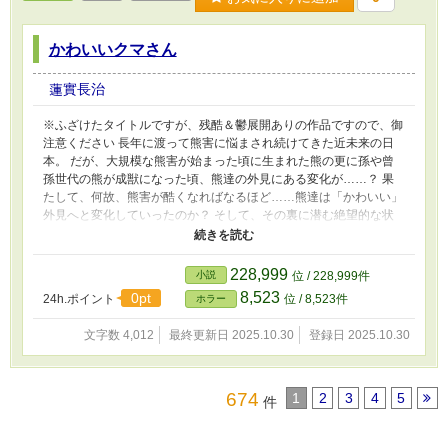
ァポリス」「Novel Days」「ノベルアップ+」「Tales」に同じモ
ノを投稿しています。
かわいいクマさん
蓮實長治
※ふざけたタイトルですが、残酷＆鬱展開ありの作品ですので、御
注意ください 長年に渡って熊害に悩まされ続けてきた近未来の日
本。 だが、大規模な熊害が始まった頃に生まれた熊の更に孫や曾
孫世代の熊が成獣になった頃、熊達の外見にある変化が……？ 果
たして、何故、熊害が酷くなればなるほど……熊達は「かわいい」
外見へと変化していったのか？ そして、その裏に潜む絶望的な状
況とは？ 「なろう」「カクヨム」「アルファポリス」「Novel
Days」「ノベルアップ+」「Tales」に同じモノを投稿していま
す。
228,999
小説
位 / 228,999件
8,523
0pt
24h.ポイント
位 / 8,523件
ホラー
文字数 4,012
最終更新日 2025.10.30
登録日 2025.10.30
674
1
2
3
4
5
件