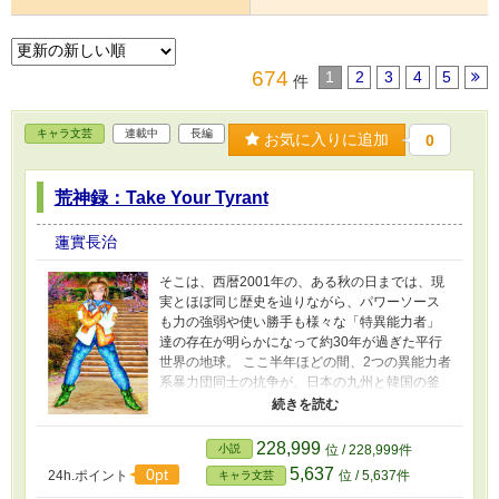
674
1
2
3
4
5
件
キャラ文芸
連載中
長編
お気に入りに追加
0
荒神録：Take Your Tyrant
蓮實長治
そこは、西暦2001年の、ある秋の日までは、現
実とほぼ同じ歴史を辿りながら、パワーソース
も力の強弱や使い勝手も様々な「特異能力者」
達の存在が明らかになって約30年が過ぎた平行
世界の地球。 ここ半年ほどの間、2つの異能力者
系暴力団同士の抗争が、日本の九州と韓国の釜
山で拡大していた。 日韓両国の異能力犯罪専門
の警察機構、違法「正義の味方」、日本海に浮
かぶ人工島「NEO TOKYO」の自警団、減刑の為
228,999
小説
位 / 228,999件
に「犯罪者を狩る犯罪者」となった者達から構
5,637
0pt
24h.ポイント
位 / 5,637件
キャラ文芸
成される囚人部隊。 様々な者達が、この抗争に