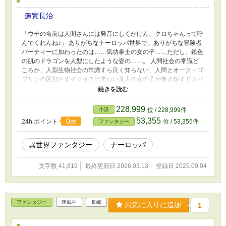
蓮實長治
「ウチの名前は人間さんには発音にしくかけん、クロちゃんって呼
んでくれんね♪」 ありがちなナーロッパ世界で、ありがちな冒険者
パーティーに加わったのは……気功拳士の女の子……ただし、銀色
の肌のドラゴンを人型にしたような姿の……。 人間社会の常識ど
ころか、人型生物社会の常識すら良く知らない、人間とオーク・ゴ
ブリンの区別さえイマイチ出来ない竜人の女の子が巻き起すドタバ
タの結末や如何に？ 「なろう」「カクヨム」「アルファポリス」
「Novel Days」「ノベルアップ+」「Tales」に同じモノを投稿し
ています。 ※将来的に「暴力描写・残酷描写をギャグとして描
228,999
小説
位 / 228,999件
く」「ポリコレ肯定派・否定派の両方から怒られるor呆れられる」
53,355
0pt
24h.ポイント
位 / 53,355件
ファンタジー
ような悪趣味な展開になる可能性が有りますので、苦手な方は御注
意下さい。
異世界ファンタジー
ナーロッパ
文字数 41,819
最終更新日 2026.03.13
登録日 2025.09.04
ファンタジー
連載中
長編
お気に入りに追加
1