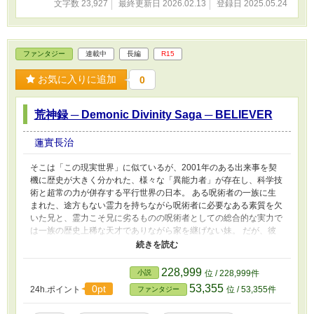
文字数 23,927
最終更新日 2026.02.13
登録日 2025.05.24
しかし、その不良警官のとんでもないやらかしは既に警察中に知れ
渡っており……？ 「なろう」「カクヨム」「アルファポリス」
「Novel Days」「ノベルアップ+」「Tales」に同じモノを投稿し
ています。
ファンタジー
連載中
長編
R15
お気に入りに追加
0
荒神録 ─ Demonic Divinity Saga ─ BELIEVER
蓮實長治
そこは「この現実世界」に似ているが、2001年のある出来事を契
機に歴史が大きく分かれた、様々な「異能力者」が存在し、科学技
術と超常の力が併存する平行世界の日本。 ある呪術者の一族に生
まれた、途方もない霊力を持ちながら呪術者に必要なある素質を欠
いた兄と、霊力こそ兄に劣るものの呪術者としての総合的な実力で
は一族の歴史上稀な天才でありながら家を継げない妹。 だが、彼
等の一族は既に時代の流れに飲まれ、その役割を終えつつあった。
そして、時代の瀾(あらなみ)と一族の因習は２人の人生を狂わせて
ゆき……。 ※同じ作者の別作品の悪役を主人公にした外伝です。
228,999
小説
位 / 228,999件
鬱展開とバッドエンドしか待っていないので、苦手な方は御注意下
53,355
0pt
24h.ポイント
位 / 53,355件
ファンタジー
さい。 ※「なろう」「カクヨム」「アルファポリス」「Novel
Days」「ノベルアップ+」に同じモノを投稿しています。 ※R15指