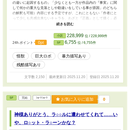
の違いに起因するもの」「少なくとも一方が作品内の『事実』に関
して何かの重大な見落としや勘違いをしている事が原因」のどちら
の解釈も可能）内容にする予定ですが、これにともない「作者にと
って少しも共感出来ないキャラを、わざと『正義』として描く」必
要が出る可能性も有ります。もし、本作が、ある程度のPV数が有
ったにも関わらず、このような構成・スタイルが作者のメンタルな
どに予想外の悪影響を及ぼした場合は、あらすじ欄にて通知の上、
228,999
小説
位 / 228,999件
執筆を中止する場合も有ります。 そこは、現実に似ているが「災
6,755
0pt
24h.ポイント
位 / 6,755件
SF
獣」と呼ばれる生物ともロボットともつかぬ「何か」によって平和
が脅かされている平行世界の地球。 だが、その世界の日本では、
決戦用人型巨兵「アルティマ・ネクサス」が開発され、巨大災獣ど
怪獣
巨大ロボ
暴力描写あり
もを次々と撃退し続けてきた。 そして、世界各国に量産型「アル
残酷描写あり
ティマ・ネクサス」を輸出し、人類が巨大災獣どもの脅威から救わ
れるかに見えた時……脳内御花畑の理想主義者どもに牛耳られた政
府は、それに待ったをかけてしまう。 日本と人類を救う為に、ク
文字数 2,150
最終更新日 2025.11.20
登録日 2025.11.20
ーデターを起こすべきなのか？ それとも、日本と人類が滅亡する
としても、法や政府や世論に従うべきなのか？ 果たして、巨兵を
駆る戦士達の決断は……？ そして……余りにも人類の事を知り尽
くしているとしか思えない「災獣を送り込んで来ている何者か」の
SF
完結
ｼｮｰﾄｼｮｰﾄ
お気に入りに追加
0
正体は、一体全体、何なのか？ そもそも、アルティマ・ネクサス
を生み出した超技術は、どこから湧いて出たのか？ 更に「敵」の
罠に、まんまとハマったマヌケは、本当はどこの誰なのか？ 「な
神様ありがとう、ラ○○ルに遭わせてくれて……い
ろう」「カクヨム」「アルファポリス」「Novel Days」「ノベル
や、ロ○ット・ラ○ーンかな？
アップ+」「Tales」に同じモノを投稿しています。 実際に起きた
ら洒落じゃ済まない事（とんでもない規模の死傷者発生など）を