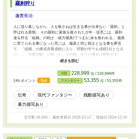
羅刹狩り
蓮實長治
人に混り暮しながら、人を殺さねば生きる事が出来ない「羅刹」と
呼ばれる異類。 その羅刹に家族を殺された少年・堤亮二は、羅刹
達を狩る「組織」の戦士・緒方徹真(てつま)に命を救われる。 徹真
に育てられる事になった亮二は、徹真と同じ戦士となる事を夢見
て、「組織」の構成員養成校に入り、同期の中でも成績1位となる
が……「卒業試験」が終った、その時、全ての運命は暗転する。
「組織」最強の戦士だった養父・徹真は羅刹の騙し討ちによりみじ
めに死に、亮二は養父に連座するかのように、諜報や戦士達の後始
末・証拠隠滅を行なう戦闘を禁じられた裏方部署に配属される事に
228,999
小説
位 / 228,999件
なった。 だが、亮二が初仕事で、偶然、遭遇した相手は……調査
53,355
0pt
24h.ポイント
位 / 53,355件
ファンタジー
対象だった下級羅刹ではなく、上層部の許可なき調査・交戦を禁じ
られた既知の羅刹の中でも最凶最悪の個体……通称「同族喰い」
「闇の女神(ニルリティ)」「アンタッチャブル・ゼロ」だった。 漫
伝奇
現代ファンタジー
残酷描写あり
画原作コンテストで落選したものを小説に書き直した作品です。
暴力描写あり
「なろう」「カクヨム」「アルファポリス」「Novel Days」「ノ
ベルアップ+」「Tales」に同じモノを投稿しています。
文字数 39,405
最終更新日 2026.03.12
登録日 2024.12.16