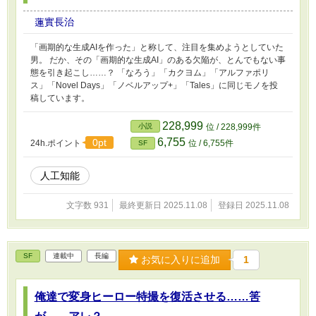
蓮實長治
「画期的な生成AIを作った」と称して、注目を集めようとしていた
男。 だか、その「画期的な生成AI」のある欠陥が、とんでもない事
態を引き起こし……？ 「なろう」「カクヨム」「アルファポリ
ス」「Novel Days」「ノベルアップ+」「Tales」に同じモノを投
稿しています。
228,999
小説
位 / 228,999件
6,755
0pt
24h.ポイント
位 / 6,755件
SF
人工知能
文字数 931
最終更新日 2025.11.08
登録日 2025.11.08
SF
連載中
長編
お気に入りに追加
1
俺達で変身ヒーロー特撮を復活させる……筈