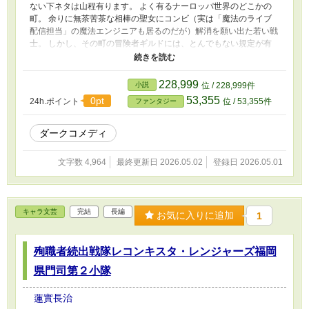
ない下ネタは山程有ります。 よく有るナーロッパ世界のどこかの
町。 余りに無茶苦茶な相棒の聖女にコンビ（実は「魔法のライブ
配信担当」の魔法エンジニアも居るのだが）解消を願い出た若い戦
士。 しかし、その町の冒険者ギルドには、とんでもない規定が有
り……？ これは「100年以内に滅ぶのが確実」なドン詰まりの世界
で、絶望の未来から全力で目を逸らし、善にも悪にも成り切れない
まま、それでも必死に今日を生きようとする者達の悲喜劇である。
228,999
小説
位 / 228,999件
「なろう」「カクヨム」「アルファポリス」「Novel Days」「ノ
53,355
0pt
24h.ポイント
位 / 53,355件
ファンタジー
ベルアップ+」「Tales」に同じモノを投稿しています。
ダークコメディ
文字数 4,964
最終更新日 2026.05.02
登録日 2026.05.01
キャラ文芸
完結
長編
お気に入りに追加
1
殉職者続出戦隊レコンキスタ・レンジャーズ福岡
県門司第２小隊
蓮實長治