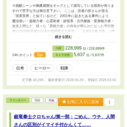
※残酷シーンや胸糞展開をギャグとして描写している箇所が有りま
すので苦手な方は御注意下さい。 ここは、読者の皆さんが居る
「現実世界」と似ているけど、2001年に起きたある事件により、
魔法使い・超能力者・心霊術者・妖怪系・古代種族・変身能力者・
改造人間など、様々な「異能力者」の存在が明らかになった平行世
界の2030年前後の日本の福岡県北九州市。 「九州3大暴力団」と呼
ばれた、北九州市の青龍敬神会、久留米市の安徳ホールディング
ス、熊本県の龍虎興業の3つの「妖怪系ヤクザ」が次々と潰れたせ
いで、対異能力犯罪広域警察ことレコンキスタ(何の略かは不明)の
228,999
小説
位 / 228,999件
九州支局は、逆に、てんやわんやの大騒ぎ。 しかし、何故か、潰
5,637
0pt
24h.ポイント
位 / 5,637件
キャラ文芸
れた筈の暴力団の内の2つに外国の犯罪組織が大量の武器弾薬を
「出荷」しているらしく……その荷物が九州に到着するのは……何
と24時間以内。 妖怪系ヤクザの残党達と、警察戦隊の間で始まる
伝奇
ヒーロー
戦隊
争奪戦の行方や如何に？ そして、1つだけ不穏な動きをしてい
る……と言うより何故か動こうとしない勢力が……？ 「なろう」
文字数 40,295
最終更新日 2026.04.29
登録日 2026.03.03
「カクヨム」「アルファポリス」「Novel Days」「ノベルアップ
+」「Tales」に同じモノを投稿しています。
ファンタジー
完結
長編
お気に入りに追加
1
銀竜拳士クロちゃん/第一部：ごめん、ウチ、人間
さんの区別がイマイチ付かんくて……