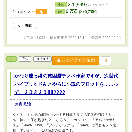
目の筈の「 検閲官」が安房に対して、どんなアンチ・ポリコレ派
228,999
小説
位 / 228,999件
も青冷めるような内容のポリコレ的に激マズい脅迫をやり始める事
6,755
0pt
24h.ポイント
位 / 6,755件
SF
態に陥ってしまい……？ 更に、安房の担当編集者がやってしまっ
た「ある事」のせいで……？ ※本作中の生成AIの「中の人」描写に
関しては「かなりの誇張が入っている」「正確さより判り易さ優
人工知能
先」の内容になってます。結果的に「このような視点を持った方が
生成AIの動作を直感的に理解し易い」ものになっているかもしれま
文字数 18,053
最終更新日 2025.12.14
登録日 2025.12.14
せんが、あくまでも実際の生成AIの内部状態・内部処理とは異なり
ます。御了承下さい。 「なろう」「カクヨム」「アルファポリ
ス」「Novel Days」「ノベルアップ+」「Tales」に同じモノを投
稿しています。
SF
完結
ｼｮｰﾄｼｮｰﾄ
お気に入りに追加
0
かなり崖っ縁の貧困層ラノベ作家ですが、次世代
ハイブリッドAIとやらに小説のプロットを……っ
て、えええええ!!!!????
蓮實長治
タイトルまんまの事態から始まる日本のラノベ業界の崩壊？ い
や、待て、何が起きた？ 「なろう」「カクヨム」「アルファポリ
ス」「Novel Days」「ノベルアップ+」「Tales」に同じモノを投
稿しています。 ※1話簡潔の短編です。