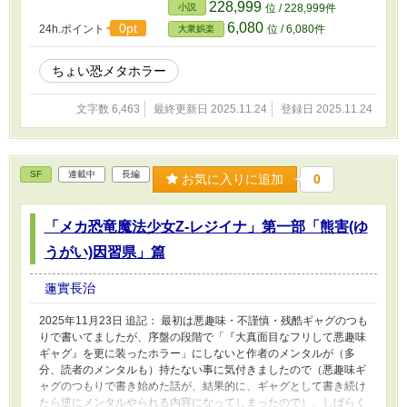
228,999
小説
位 / 228,999件
6,080
0pt
24h.ポイント
位 / 6,080件
大衆娯楽
ちょい恐メタホラー
文字数 6,463
最終更新日 2025.11.24
登録日 2025.11.24
SF
連載中
長編
お気に入りに追加
0
「メカ恐竜魔法少女Z-レジイナ」第一部「熊害(ゆ
うがい)因習県」篇
蓮實長治
2025年11月23日 追記： 最初は悪趣味・不謹慎・残酷ギャグのつも
りで書いてましたが、序盤の段階で「『大真面目なフリして悪趣味
ギャグ』を更に装ったホラー」にしないと作者のメンタルが（多
分、読者のメンタルも）持たない事に気付きましたので（悪趣味ギ
ャグのつもりで書き始めた話が、結果的に、ギャグとして書き続け
たら逆にメンタルやられる内容になってしまったので）、しばらく