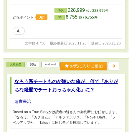
228,999
小説
位 / 228,999件
6,755
0pt
24h.ポイント
位 / 6,755件
SF
AI
文字数 4,750
最終更新日 2025.11.26
登録日 2025.11.26
大衆娯楽
完結
ｼｮｰﾄｼｮｰﾄ
お気に入りに追加
0
なろう系チートものが嫌いな俺が、何で「ありが
ちな経歴でチートおっちゃん化」に？
蓮實長治
Based on a True Storyかは読者の皆さんの御判断にお任せします。
「なろう」「カクヨム」「アルファポリス」「Novel Days」「ノ
ベルアップ+」「Tales」に同じモノを投稿しています。