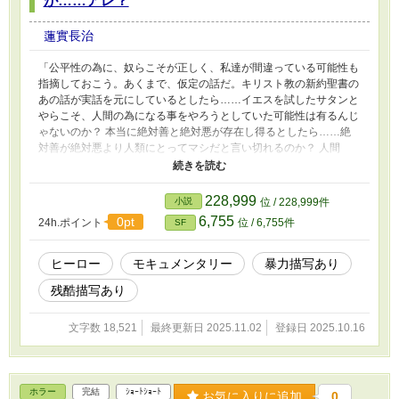
が……アレ？
蓮實長治
「公平性の為に、奴らこそが正しく、私達が間違っている可能性も
指摘しておこう。あくまで、仮定の話だ。キリスト教の新約聖書の
あの話が実話を元にしているとしたら……イエスを試したサタンと
やらこそ、人間の為になる事をやろうとしていた可能性は有るんじ
ゃないのか？ 本当に絶対善と絶対悪が存在し得るとしたら……絶
対善が絶対悪より人類にとってマシだと言い切れるのか？ 人間
は、決して間違う事も無ければ、人間業では論破不可能な完璧な絶
対善ではなく、欠陥だらけで、間違いをやらかし続け、論破する余
地など山程有る相対善の方を選ぶべきなんじゃないのか？」 そこ
228,999
小説
位 / 228,999件
は現実に似ているが、何かが色々と違う平行世界の2030年前後の
6,755
0pt
24h.ポイント
位 / 6,755件
SF
地球の福岡県。 その世界では、21世紀に入って、本当に特異能力
を持ったヒーローとヴィランの戦いが繰り広げられるようになって
おり、最早、「ヒーローもの」の映像作品は「エンタメ」ではなく
ヒーロー
モキュメンタリー
暴力描写あり
「ドキュメンタリー」か「フィクションだとしても社会派作品」と
残酷描写あり
化していた。 そんな中、かろうじて、子供の頃に「ヒーローもの
のTV番組」を観ていた……今や中年の入口に入ったオタク達が、
「エンタメ」としてのヒーロー作品を復活させようとするが……。
文字数 18,521
最終更新日 2025.11.02
登録日 2025.10.16
だが、取材の為に彼等が、ようやく接触する事が出来た「ヒーロ
ー」達は何かがおかしく……？ ※「残酷シーンや胸糞展開をギャ
グ風に描写する」という悪趣味な展開になる可能性が有りますの
で、苦手な方は御注意下さい。 「なろう」「カクヨム」「アルフ
ホラー
完結
ｼｮｰﾄｼｮｰﾄ
お気に入りに追加
0