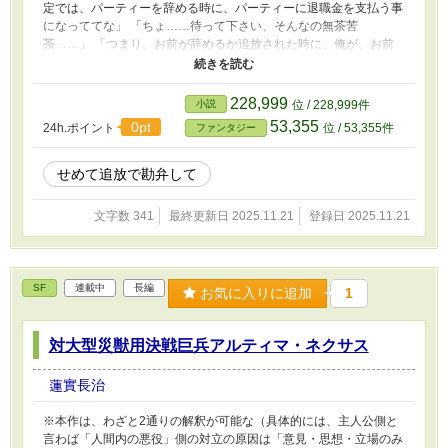
定では、パーティーを辞める時に、パーティーに退職金を支払う事
ら、その際は、関係者各位に対し、ちゃんと実績のある専門家によ
になっててな」 「ちょ……待って下さい、そんなの無茶苦
る定期的なメンタルケアを確実に実施していただくよう、お願いし
茶……」 「つまり、お前が辞めるか追放された時に、俺が、お前
ます。
が積立てきた退職金をもらえるんだ」 「そ……そんな……雇った
時に言って下さいよ」 「何言ってる？ ウチは、まだ良心的だぞ。
酷い所になると、退職金を払えない元メンバーを人体実験用や生贄
228,999
小説
位 / 228,999件
用に売ってんだぞ。ほら、どう見ても明らかに処女っぽい女の子か
53,355
0pt
24h.ポイント
位 / 53,355件
ファンタジー
童貞っぽいガキが入って来たかと思うと、すぐに居なくなってるパ
ーティーが有るだろ、どことは言わんけど」
せめて追放で勘弁して
文字数 341
最終更新日 2025.11.21
登録日 2025.11.21
SF
連載中
長編
お気に入りに追加
1
対大型災獣用決戦巨兵アルティマ・ネクサス
蓮實長治
※本作は、わざと2通りの解釈が可能な（具体的には、主人公側と
言わば「人間内の悪役」側の対立の原因は「意見・思想・立場のみ