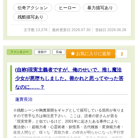
巻き込まれていき……ついに、その年のクリス
マス、福岡県福岡市に、雪ではなく大量の血の
伝奇アクション
ヒーロー
暴力描写あり
雨が降る事態に……？ ※章ごとに主人公が違う
残酷描写あり
群像劇形式になる予定です。 ※残酷シーンをギ
ャグとして描いているので、苦手な方は御注意
下さい。 ※「なろう」「カクヨム」「アルファ
文字数 13,378
最終更新日 2026.07.30
登録日 2026.06.28
ポリス」「Novel Days」「ノベルアップ+」
「Tales」に同じモノを投稿しています。
ファンタジー
連載中
長編
お気に入りに追加
2
(自称)現実主義者ですが、俺のせいで、推し魔法
少女が悪堕ちしました。善かれと思ってやった筈
なのに……？
蓮實長治
※残酷シーンや胸糞展開をギャグとして描写している箇所が有りま
すので苦手な方は御注意下さい。 ここは、読者の皆さんが居る
「現実世界」と似ているけど、2001年に起きたある事件により、
魔法使い・超能力者・心霊術者・妖怪系・古代種族・変身能力者・
改造人間など、様々な「異能力者」の存在が明らかになった平行世