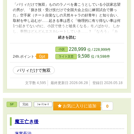
「パリィだけで無双」もののラノベを書こうとしている小説家志望
の男が、「捌き技・受け技だけで全国大会上位に練習試合で勝っ
た」空手家（チート自覚なしの天然キャラの好青年）と知り合い、
取材を申し込むが……起きる事は悉く「物理的に有り得ない事は何
1つ起きてないのに、小説で使うと嘘臭くなる」モノばかり。 しか
し、事態はどんどんエスカレートしていき……？ 「なろう」「カ
クヨム」「アルファポリス」「Novel Days」「ノベルアップ+」
「Tales」に同じモノを投稿しています。
228,999
小説
位 / 228,999件
9,598
0pt
24h.ポイント
位 / 9,598件
ライト文芸
パリィだけで無双
文字数 4,595
最終更新日 2026.06.28
登録日 2026.05.18
SF
完結
ｼｮｰﾄｼｮｰﾄ
お気に入りに追加
0
魔王亡き後
蓮實長治