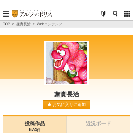
TOP
>
蓮實長治
>
Webコンテンツ
蓮實長治
お気に入りに追加
投稿作品
近況ボード
674
件