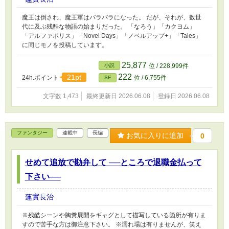
魔王は倒され、魔王軍はバラバラになった。 だが、それが、数世
代に及ぶ残酷な物語の始まりだった。 「なろう」「カクヨム」
「アルファポリス」「Novel Days」「ノベルアップ+」「Tales」
に同じモノを投稿しています。
25,877
小説
位 / 228,999件
222
21pt
24h.ポイント
位 / 6,755件
SF
文字数 1,473
最終更新日 2026.06.08
登録日 2026.06.08
ファンタジー
連載中
長編
お気に入りに追加
0
せめて追放で勘弁して ──ところで退職金払って
下さい──
蓮實長治
※残酷シーンや胸糞展開をギャグとして描写している箇所が有りま
すので苦手な方は御注意下さい。 ※濡れ場は有りませんが、笑え