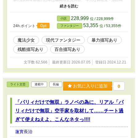
界の2030年前後の日本は福岡県北九州市。 平凡な高校生・池田和
馬は、クラスメイトの府川(ふかわ)杏(あん)が、推し魔法少女コン
ビ「サンシャイン＆マリン」の１人「スカーレット・サンシャイ
ン」である事を知ってしまい……。 しかし、杏とその相方である
228,999
小説
位 / 228,999件
土屋愛莉(あいり)に「正義の味方」を名乗る「正義の暴徒」達の魔
53,355
0pt
24h.ポイント
位 / 53,355件
ファンタジー
の手が迫っていた!! 彼女達を助けようとする和馬だったが……真な
る悪の思いもよらぬ正体は……？ そして、魔法少女コンビ「サン
シャイン＆マリン」の余りにも後ろ暗い過去とは？ 果たして、何
魔法少女
現代ファンタジー
暴力描写あり
から何まで自業自得で「地下格闘技のチャンピオンを秒で身体障碍
残酷描写あり
百合描写あり
者に変える事が出来る強さのモフモフ系メス狸人間」が率いる妖怪
系ヤクザに狙われる羽目になった和馬の明日はどっちだッ？ そも
そも、明日なんて有るのかッ？ 「なろう」「カクヨム」「アルフ
文字数 62,566
最終更新日 2026.07.05
登録日 2024.12.21
ァポリス」「Novel Days」「ノベルアップ+」「Tales」に同じモ
ノを投稿しています。 ※中学時代の某友人へ：ごめん、お前をイ
メージしたキャラが、こんな屑野郎になるとは思ってもみなかっ
た。あいつは、多分、お前を元にしてるけど、本質は、俺の中のロ
ライト文芸
連載中
長編
お気に入りに追加
0
クデモない部分なんだ。
「パリィだけで無双」ラノベの為に、リアル「パ
リィだけで無双」空手家を取材して……チート過
ぎて使えねえよ、こんなネタっ!!!!
蓮實長治