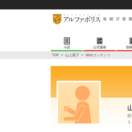
小説
公式漫画
投
TOP
>
山上風下
>
Webコンテンツ
仕
く