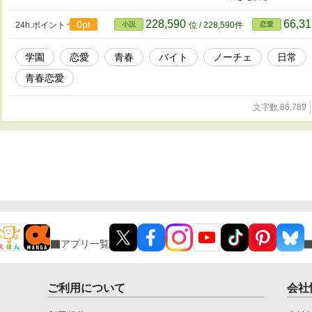
トボールのエースでキツイ関西弁・強気な口調の見た目だけはクール系【本田 
の五人と共に、男女の壁を越えた関係を築き、刺激はないけども、落ち着いた
228,590
66,3
0pt
24h.ポイント
小説
位 / 228,590件
恋愛
を始めて、一年ほど経った高校二年生の四月、バイトが終わった後に店長と女
は、このまま七月まで売り上げが悪ければ、経営権を親グループに明け渡すこ
学園
恋愛
青春
バイト
ノーチェ
日常
このまま経営権を譲渡するのは、納得できないと考えた宮たち六人は、何とか
しようと考えます。 高校生の自分たちでもできることを考え、話し合います
青春恋愛
みながらも、彼ら・彼女らは高校生として、部活や体育祭といった当たり前
宮たち【山風】のメンバーは高校生としての日常を問題なく過ごしつつ、【山
文字数 86,789
止できるのか？ 大人の世界に踏み込む一歩手前である、高校生ならではの明
ください。
アプリ一覧
ご利用について
会社