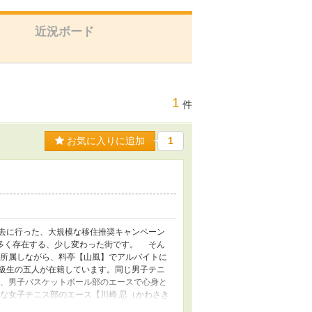
近況ボード
1
件
お気に入りに追加
1
去に行った、大規模な移住推奨キャンペーン
多く存在する、少し変わった街です。 そん
に所属しながら、料亭【山風】でアルバイトに
級生の五人が在籍しています。同じ男子テニ
】、男子バスケットボール部のエースで心身と
然な女子テニス部のエース【川崎 忍（かわさき
山羽 蒼（やまは あおい）】、女子バスケッ