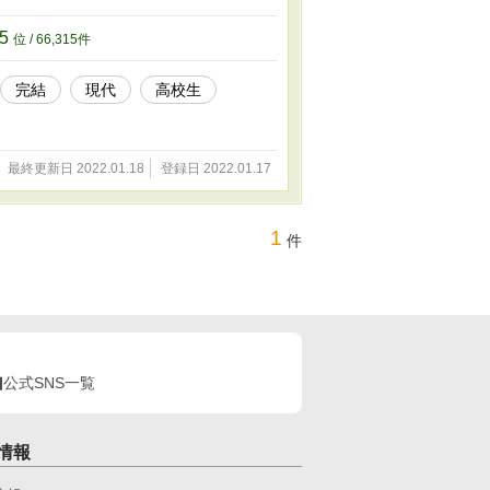
双葉（ほんだ ふたば）】の五人です。宮はこ
楽しい毎日を送っていました。 アルバイト
15
位 / 66,315件
将さんに呼び出されます。呼び出された理由
とになると伝えるためでした。 何もせず、
完結
現代
高校生
して売り上げを改善し、経営権の譲渡を阻止
が、中々上手くいきません。上手くいかず悩
の日常を過ごしていかなければなりません。
風】の売り上げを改善し、経営権の譲渡を阻
最終更新日 2022.01.18
登録日 2022.01.17
るさ・苦悩・若々しさを是非とも、お楽しみ
1
件
公式SNS一覧
情報