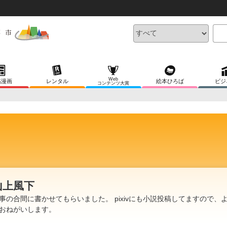
Web
稿漫画
レンタル
絵本ひろば
ビジ
コンテンツ大賞
山上風下
事の合間に書かせてもらいました。 pixivにも小説投稿してますので、
おねがいします。