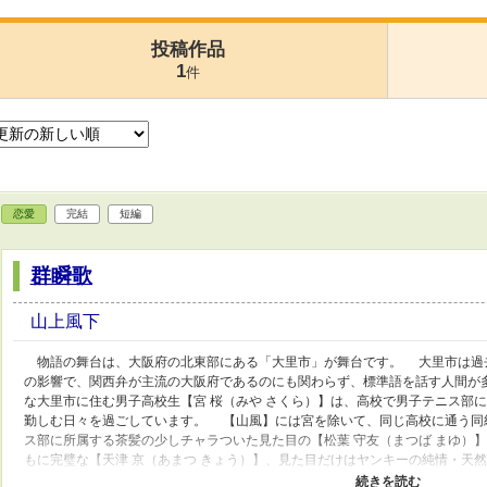
投稿作品
1
件
恋愛
完結
短編
群瞬歌
山上風下
物語の舞台は、大阪府の北東部にある「大里市」が舞台です。 大里市は過
の影響で、関西弁が主流の大阪府であるのにも関わらず、標準語を話す人間が
な大里市に住む男子高校生【宮 桜（みや さくら）】は、高校で男子テニス部
勤しむ日々を過ごしています。 【山風】には宮を除いて、同じ高校に通う同
ス部に所属する茶髪の少しチャラついた見た目の【松葉 守友（まつば まゆ）
もに完璧な【天津 京（あまつ きょう）】、見た目だけはヤンキーの純情・天
しのぶ）】、学校一の変わり者でどこか古めかしいセンスを持つ女子テニス部【