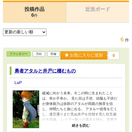
投稿作品
近況ボード
6
件
6
件
ファンタジー
完結
長編
お気に入りに追加
0
勇者アタルと井戸に棲むもの
LaP
破滅に向かう未来。今この時に生まれたこと
は、幸か不幸か。 見た目は子供、頭脳も子供だ
が身体能力は抜群のアタルが両親の無実を信
じ、仲間たちと旅に出る。 アタルー祖母を亡く
し、遺言通りまだ見ぬ井戸を目指す見た目五歳
の十四歳。 レイアー数々の異名を持ち、世界中
を飛び回る麗しの騎士。白馬カユラの飼い主。
ユセー天涯孤独ながら国民に選ばれた新女王。