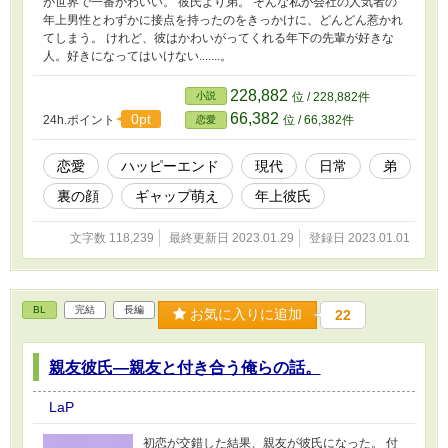
が世界で一番かわいい。 彼氏より弟。 そんな私が会社の人気者の
年上男性とわずかに接点を持ったのをきっかけに、どんどん惹かれ
てしまう。 けれど、彼はかわいがってくれる年下の先輩が好きな
人。好きになってはいけない.......。
228,882
小説
位 / 228,882件
66,382
0pt
24h.ポイント
位 / 66,382件
恋愛
恋愛
ハッピーエンド
現代
日常
弟
裏の顔
ギャップ萌え
年上彼氏
文字数 118,239
最終更新日 2023.01.29
登録日 2023.01.01
BL
完結
長編
お気に入りに追加
22
親友彼氏―親友と付き合う俺らの話。
LaP
初恋が交錯した結果、親友が彼氏になった。 付