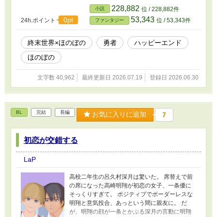
未成年なので実権はないが人を見る目はある。
228,882
小説
位 / 228,882件
スズー腹にいちもつ抱える学者で専門は植物。
53,343
0pt
24h.ポイント
位 / 53,343件
ファンタジー
博識なしっかり者。かわいいドレスに憧れ。 カ
ユラーレイアがとある国の王から譲り受けたじ
ゃじゃ馬。見た目は美しい白馬。 ミナトー世界
終末世界×ほのぼの
勇者
ハッピーエンド
中の人々を見てきたレイアですら違和感を覚え
ほのぼの
る、謎多き設計士。
文字数 40,962
最終更新日 2026.07.19
登録日 2026.06.30
BL
完結
長編
お気に入りに追加
7
初恋が交錯する
LaP
高校二年生の呂久村深月は驚いた。 席替えで前
の席になった高崎明翔が初恋の女子、一条優に
そっくりすぎて。 ポジティブでボーダーレスな
明翔と意気投合、あっという間に親友に。 だ
が、明翔の顔が一条とかぶる深月の言動に明翔