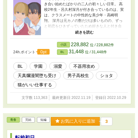
き合い始めたばかりの二人の初々しい日常。 高
校2年生・呂久村深月が付き合っているのは、実
は、クラスメートの中性的な美少年・高崎明
翔。 深月は元カノの数だけは多いものの、ずっ
と初恋をひきずっていたため好きな人と付き合
うのは初めて。 一方の明翔は深月が初恋。片思
いの頃から変わらず、ひたすらピュアにラブを
贈る。 まだ自分たちの付き合い方を見つけられ
228,882
小説
位 / 228,882件
てもいないのに、留学していた1年の時の明翔の
31,448
0pt
24h.ポイント
位 / 31,448件
BL
親友・高崎塔夜が帰国、学校に帰ってきた。 ラ
ブラブな深月と明翔の間に遠慮なく首を突っ込
む塔夜に深月のイライラが募り、自爆。 男子高
BL
学園
溺愛
不器用攻め
校生たちがわちゃわちゃした仲良しグループの
天真爛漫闇堕ち受け
男子高校生
ショタ
中で自分たちなりの愛し方を探していくピュア
BL。 付き合うに至るまでの話▶︎初恋が交錯する
猫がいい仕事する
＊「親友」と「彼氏」ではキャラ変わっちゃ
う。
文字数 113,363
最終更新日 2022.11.19
登録日 2022.10.29
青春
完結
短編
お気に入りに追加
3
転校初日