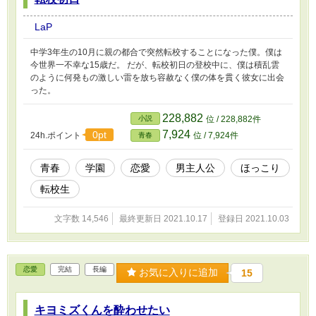
LaP
中学3年生の10月に親の都合で突然転校することになった僕。僕は
今世界一不幸な15歳だ。 だが、転校初日の登校中に、僕は積乱雲
のように何発もの激しい雷を放ち容赦なく僕の体を貫く彼女に出会
った。
228,882
小説
位 / 228,882件
7,924
0pt
24h.ポイント
位 / 7,924件
青春
青春
学園
恋愛
男主人公
ほっこり
転校生
文字数 14,546
最終更新日 2021.10.17
登録日 2021.10.03
恋愛
完結
長編
お気に入りに追加
15
キヨミズくんを酔わせたい