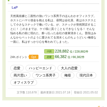
LaP
天然風俗嬢と二面性の強いワンコ系男子のほんわかオフィスラブ。
ホストにハマり借金を抱える私は、昼間は会社員、夜はホステスと
して小さなスナックで働いている。が、スナックが突然閉店するこ
とに！ このままでは、ケイ様に貢ぐこともできなくなる！ そんな
悩める私の前に現れた、酔っ払った会社の後輩清水くん。普段はみ
んなからペットのように愛されてる清水くんのちょうどいい俺様な
一面に、私はすっかり心を奪われてしまった。
228,882
小説
位 / 228,882件
66,382
0pt
24h.ポイント
位 / 66,382件
恋愛
恋愛
ハッピーエンド
大人の恋愛
両片思い
ワンコ系男子
俺様
現代日本
オフィスラブ
文字数 110,678
最終更新日 2021.07.18
登録日 2021.05.02