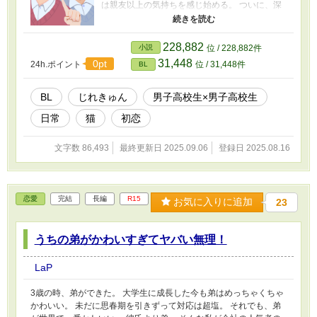
は親友以上の気持ちを感じ始める。 ついに、深
月はとあるハンカチがきっかけで親友に告白さ
れてしまう。 仲良しグループの男子高校生たち
がわちゃわちゃした日常の中で互いに向き合
228,882
小説
位 / 228,882件
う、親友以上恋人未満のピュアBL。
31,448
0pt
24h.ポイント
位 / 31,448件
BL
BL
じれきゅん
男子高校生×男子高校生
日常
猫
初恋
文字数 86,493
最終更新日 2025.09.06
登録日 2025.08.16
恋愛
完結
長編
R15
お気に入りに追加
23
うちの弟がかわいすぎてヤバい無理！
LaP
3歳の時、弟ができた。 大学生に成長した今も弟はめっちゃくちゃ
かわいい。 未だに思春期を引きずって対応は超塩。 それでも、弟