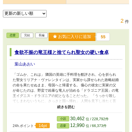
2
件
恋愛
完結
長編
お気に入りに追加
55
食欲不振の竜王様と捨てられ聖女の硬い食卓
葉山あおい
「ゴムか、これは」 隣国の英雄に手料理を酷評され、心を折られ
た聖女リリアナ・ヴァレンタインは、実家から課せられた政略結婚
の命を果たせぬまま、母国へと帰還する。 傷心の彼女に実家の父
が命じたのは、野蛮で凶暴な竜人が治める「ドラゴニア王国」の竜
王イグニス・ドラゴニアの妃となることだった。 「うっかり殺し
てしまわないうちに、さっさと国へ帰れ」 人間を見下し冷たく言
い放つイグニス。しかし、リリアナの手料理を食べて態度が一変。
それは、普通の人間なら歯が折れる『岩のように硬いステーキ』だ
ったのだが……？ 「うまい！ こんなに腹に溜まる飯は、生まれ
30,462
小説
位 / 228,792件
て初めてだ！！」 なんとその料理は、強靭な顎と胃袋を持つ竜人
12,990
14pt
24h.ポイント
位 / 66,373件
恋愛
にとって、最高のスタミナ源だった！ 岩石レベルのパン、鉄線の