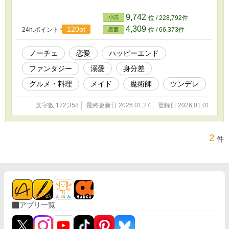
る舞うエレナ。黄金色のオムレツ、とろける煮込みハンバーグ、特
製カツサンド……。美味しいご飯で餌付けされた魔術師様は、次第
9,742
小説
位 / 228,792件
にエレナへの独占欲を露わにし始めて――？ 意地悪な聖女や侯爵
4,309
120pt
24h.ポイント
位 / 66,373件
恋愛
夫人のいびりも、完璧なスキルで華麗に返り討ち。平民出身のメイ
ドが、身分差を乗り越えて幸せな花嫁になるまでの、美味しくて甘
いシンデレラストーリー。
ノーチェ
恋愛
ハッピーエンド
ファンタジー
溺愛
身分差
グルメ・料理
メイド
魔術師
ツンデレ
文字数 172,358
最終更新日 2026.01.27
登録日 2026.01.01
2
件
アプリ一覧