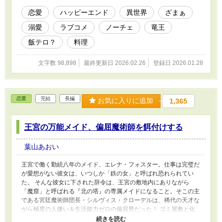
ようなパスタ、鈍器になるクッキー。リリアナが作る硬い料理は、
竜王を元気にし、兵士を強化し、いつしか国中から崇拝されること
恋愛
ハッピーエンド
異世界
ざまぁ
に。 これは、料理で幸せを掴んだ出戻り聖女の、痛快ハッピーエ
溺愛
ラブコメ
ノーチェ
竜王
ンドストーリー。
飯テロ？
料理
文字数 98,898
最終更新日 2026.02.26
登録日 2026.01.28
恋愛
完結
長編
お気に入りに追加
1,365
王宮の万能メイド、偏屈魔術師を餌付けする
葉山あおい
王宮で働く勤続八年のメイド、エレナ・フォスター。仕事は完璧だ
が愛想がない彼女は、いつしか「鉄の女」と呼ばれ恐れられてい
た。 そんな彼女に下された辞令は、王宮の敷地内にありながら
「魔窟」と呼ばれる『北の塔』の専属メイドになること。そこの主
である宮廷魔術師団長・シルヴィス・クローデルは、稀代の天才な
がら極度の人嫌い＆生活能力ゼロの偏屈男だった！ ゴミ屋敷と化
した塔をピカピカに掃除し、栄養失調寸前の彼に絶品の手料理を振