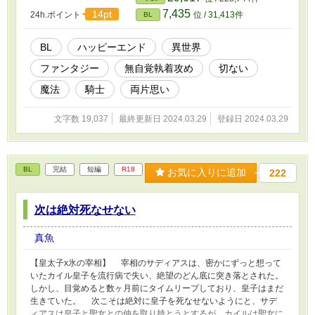
魔力にあたって正気を失っている…… 逃げ腰なサシャと、無自
7,435
14pt
24h.ポイント
位 / 31,413件
BL
覚に執着してくるルイのもだもだストーリーです。前半ドＭ展開多
めです。８話完結。最終話にR18描写あります。 ムーンライトノベ
ルズにも掲載しています。
BL
ハッピーエンド
異世界
ファンタジー
無自覚執着攻め
切ない
魔法
騎士
両片思い
文字数 19,037
最終更新日 2024.03.29
登録日 2024.03.29
BL
完結
短編
R18
お気に入りに追加
222
次は絶対死なせない
真魚
【皇太子x氷の宰相】 宰相のサディアスは、密かにずっと想って
いたカイル皇子を流行病で失い、絶望のどん底に突き落とされた。
しかし、目覚めると数ヶ月前にタイムリープしており、皇子はまだ
生きていた。 次こそは絶対に皇子を死なせないようにと、サデ
ィアスは皇子と聖女との仲を取り持とうとするが、カイルは聖女に