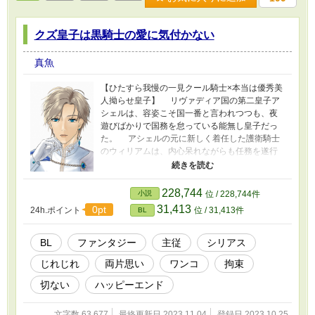
クズ皇子は黒騎士の愛に気付かない
真魚
【ひたすら我慢の一見クール騎士×本当は優秀美
人拗らせ皇子】 リヴァディア国の第二皇子ア
シェルは、容姿こそ国一番と言われつつも、夜
遊びばかりで国務を怠っている能無し皇子だっ
た。 アシェルの元に新しく着任した護衛騎士
のウィリアムは、内心呆れながらも任務を遂行
していたが、皇子の意外な内面に次第に惹かれ
ていく。 ひたひたと迫る敵国の陰謀に気付い
たアシェル皇子は、単独でその探りを入れはじ
228,744
小説
位 / 228,744件
めるが、その身を削るような行動にウィリアム
31,413
0pt
24h.ポイント
位 / 31,413件
BL
は耐えられなくなり…… 苦悩する護衛騎士
と、騎士の愛に救われる皇子の話です。 ※旧
題：クズ皇子は黒騎士の苦悩に気付かない ※ム
BL
ファンタジー
主従
シリアス
ーンライトノベルズにも掲載しています。
じれじれ
両片思い
ワンコ
拘束
切ない
ハッピーエンド
文字数 63,677
最終更新日 2023.11.04
登録日 2023.10.25