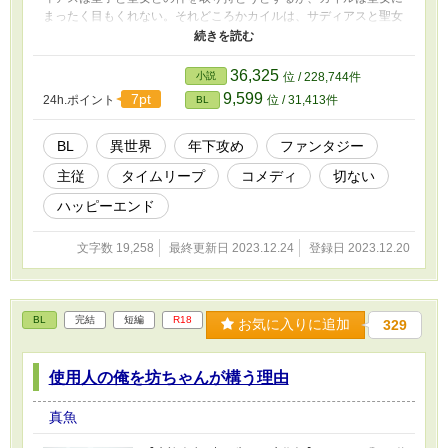
まったく目もくれない。それどころかカイルは、サディアスと聖女
の関係にイラつき出して…… ※ムーンライトノベルズにも掲載し
ています
36,325
小説
位 / 228,744件
9,599
7pt
24h.ポイント
位 / 31,413件
BL
BL
異世界
年下攻め
ファンタジー
主従
タイムリープ
コメディ
切ない
ハッピーエンド
文字数 19,258
最終更新日 2023.12.24
登録日 2023.12.20
BL
完結
短編
R18
お気に入りに追加
329
使用人の俺を坊ちゃんが構う理由
真魚