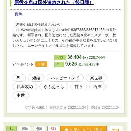
悪役令息は国外追放された（後日譚）
真魚
「悪役令息は国外追放されたい」
https://www.alphapolis.co.jp/novel/419387388/836817458 の番外
編です。 断罪され、国外追放になった悪役令息ギュスターヴ。 想
い人リュシアン第二王子との、その後の幸せな姿を見ていただけま
したら。 ムーンライトノベルズにも掲載しています。
36,404
小説
位 / 228,744件
9,626
7pt
24h.ポイント
位 / 31,413件
BL
BL
短編
ハッピーエンド
異世界
執着攻め
らぶえっち
甘々
西洋
中世
文字数 4,961
最終更新日 2023.11.04
登録日 2023.11.04
BL
完結
長編
R18
お気に入りに追加
199