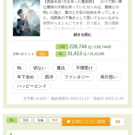
【貴族令息×力を失った魔術師】 かつて類い稀
な魔術の才能を持っていたセシルは、魔物との
戦いに負け、魔力と片足の自由を失ってしまっ
た。伯爵家の下働きとして置いてもらいながら
雑用すらまともにできず、日々飢え、昔の面影
も無いほど惨めな姿となっていたセシルの唯一
の癒しは、むかし弟のように可愛がっていた伯
爵家次男のジェフリーの成長していく姿を時折
目にすることだった。 こんなみすぼらしい自
228,744
小説
位 / 228,744件
分のことなど、完全に忘れてしまっているだろ
31,413
0pt
24h.ポイント
位 / 31,413件
BL
うと思っていたのに、ある夜、ジェフリーから
その世話係に仕事を変えさせられ…… ※ムーン
ライトノベルズにも掲載しています
BL
切ない
魔法
不憫受け
年下攻め
西洋
ファンタジー
両片思い
ハッピーエンド
文字数 14,933
最終更新日 2023.11.23
登録日 2023.11.20
BL
完結
短編
R18
お気に入りに追加
90