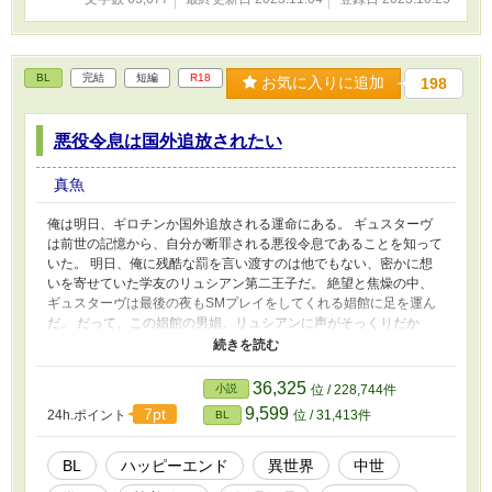
BL
完結
短編
R18
お気に入りに追加
198
悪役令息は国外追放されたい
真魚
俺は明日、ギロチンか国外追放される運命にある。 ギュスターヴ
は前世の記憶から、自分が断罪される悪役令息であることを知って
いた。 明日、俺に残酷な罰を言い渡すのは他でもない、密かに想
いを寄せていた学友のリュシアン第二王子だ。 絶望と焦燥の中、
ギュスターヴは最後の夜もSMプレイをしてくれる娼館に足を運ん
だ。 だって、この娼館の男娼、リュシアンに声がそっくりだか
ら…… 「第二王子×悪役令息」の乙女ゲーム転生ものです。 ムーン
ライトノベルズにも掲載しています。
36,325
小説
位 / 228,744件
9,599
7pt
24h.ポイント
位 / 31,413件
BL
BL
ハッピーエンド
異世界
中世