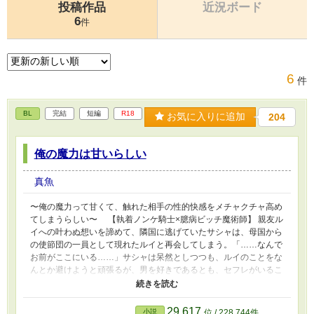
投稿作品
近況ボード
6
件
6
件
BL
完結
短編
R18
お気に入りに追加
204
俺の魔力は甘いらしい
真魚
〜俺の魔力って甘くて、触れた相手の性的快感をメチャクチャ高め
てしまうらしい〜 【執着ノンケ騎士×臆病ビッチ魔術師】 親友ル
イへの叶わぬ想いを諦めて、隣国に逃げていたサシャは、母国から
の使節団の一員として現れたルイと再会してしまう。「……なんで
お前がここにいる……」サシャは呆然としつつも、ルイのことをな
んとか避けようと頑張るが、男を好きであるとも、セフレがいるこ
ともバレてしまう。 ルイはそんなサシャのことを嫌悪するような
ことはなかったが、「友人とセックスするなら、親友としたってい
いじゃないか」とか言い出してきた。 ヤバい。大事な親友が俺の
29,617
小説
位 / 228,744件