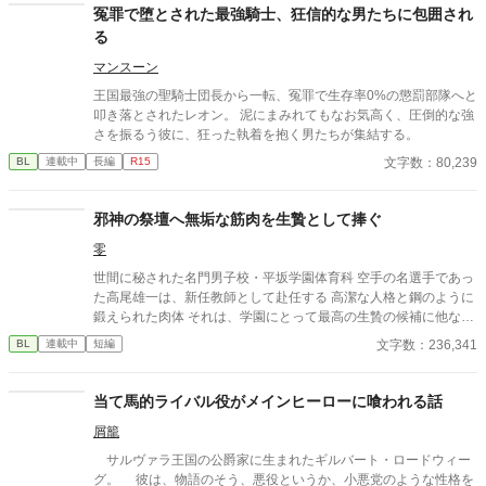
冤罪で堕とされた最強騎士、狂信的な男たちに包囲され
る
マンスーン
​王国最強の聖騎士団長から一転、冤罪で生存率0%の懲罰部隊へと
叩き落とされたレオン。 泥にまみれてもなお気高く、圧倒的な強
さを振るう彼に、狂った執着を抱く男たちが集結する。
文字数：80,239
BL
連載中
長編
R15
邪神の祭壇へ無垢な筋肉を生贄として捧ぐ
零
世間に秘された名門男子校・平坂学園体育科 空手の名選手であっ
た高尾雄一は、新任教師として赴任する 高潔な人格と鋼のように
鍛えられた肉体 それは、学園にとって最高の生贄の候補に他なら
なかった 至高の筋肉を持つ、精神を削られ意志をなくした青年を
文字数：236,341
BL
連載中
短編
太古の神に捧げるため、“水”、“風”、“土”の信奉者達が暗躍する 意
志をなくし筋肉の操り人形と化した“デク” 消える教師 山奥の男子
校で繰り広げられるダークファンタジー
当て馬的ライバル役がメインヒーローに喰われる話
屑籠
サルヴァラ王国の公爵家に生まれたギルバート・ロードウィー
グ。 彼は、物語のそう、悪役というか、小悪党のような性格を