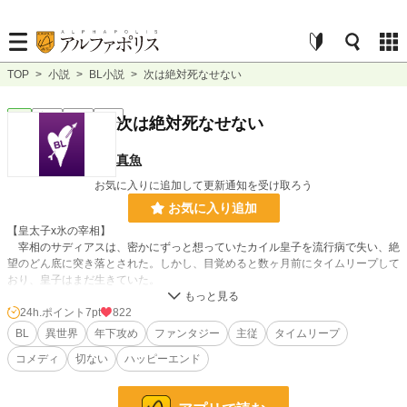
TOP
>
小説
>
BL小説
>
次は絶対死なせない
BL
完結
短編
R18
次は絶対死なせない
真魚
お気に入りに追加して更新通知を受け取ろう
お気に入り追加
【皇太子x氷の宰相】
宰相のサディアスは、密かにずっと想っていたカイル皇子を流行病で失い、絶
望のどん底に突き落とされた。しかし、目覚めると数ヶ月前にタイムリープして
おり、皇子はまだ生きていた。
次こそは絶対に皇子を死なせないようにと、サディアスは皇子と聖女との仲を
取り持とうとするが、カイルは聖女にまったく目もくれない。それどころかカイ
24h.ポイント
7pt
822
ルは、サディアスと聖女の関係にイラつき出して……
BL
異世界
年下攻め
ファンタジー
主従
タイムリープ
コメディ
切ない
ハッピーエンド
※ムーンライトノベルズにも掲載しています
小説
38,895 位 / 228,957 件