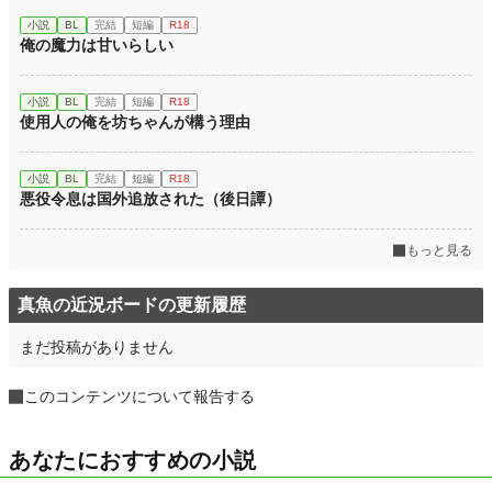
小説
BL
完結
短編
R18
俺の魔力は甘いらしい
小説
BL
完結
短編
R18
使用人の俺を坊ちゃんが構う理由
小説
BL
完結
短編
R18
悪役令息は国外追放された（後日譚）
もっと見る
真魚の近況ボードの更新履歴
まだ投稿がありません
このコンテンツについて報告する
あなたにおすすめの小説