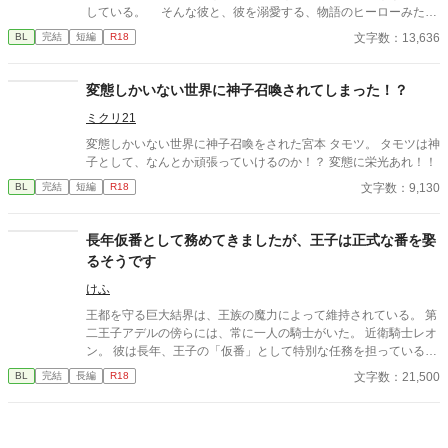
している。 そんな彼と、彼を溺愛する、物語のヒーローみたい
にキラキラ輝いている平民、アルベルト・グラーツのお話。 さ
文字数：13,636
BL
完結
短編
R18
らっと読めるようなそんな感じの短編です。
変態しかいない世界に神子召喚されてしまった！？
ミクリ21
変態しかいない世界に神子召喚をされた宮本 タモツ。 タモツは神
子として、なんとか頑張っていけるのか！？ 変態に栄光あれ！！
文字数：9,130
BL
完結
短編
R18
長年仮番として務めてきましたが、王子は正式な番を娶
るそうです
けふ
王都を守る巨大結界は、王族の魔力によって維持されている。 第
二王子アデルの傍らには、常に一人の騎士がいた。 近衛騎士レオ
ン。 彼は長年、王子の「仮番」として特別な任務を担っている。
しかし王子は、他国の王女との正式な番契約が決まってしまっ
文字数：21,500
BL
完結
長編
R18
た。 仮番の役目は、そこで終わるはずだった。 だが結界塔で行わ
れる儀式の中で、 二人の関係は次第に変わり始める。 王族と騎
士。 主と臣下。 越えてはならない境界を前にしても、 王子は騎
士の手を取る。 「共に立て」 ※オメガバースではありません ※