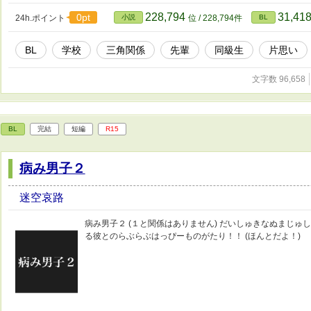
228,794
31,41
0pt
24h.ポイント
小説
位 / 228,794件
BL
BL
学校
三角関係
先輩
同級生
片思い
文字数 96,658
BL
完結
短編
R15
病み男子２
迷空哀路
病み男子２ (１と関係はありません) だいしゅきなぬまじゅ
る彼とのらぶらぶはっぴーものがたり！！ (ほんとだよ！)