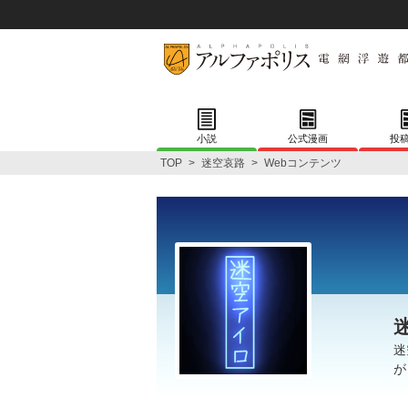
小説
公式漫画
投
TOP
>
迷空哀路
>
Webコンテンツ
迷
が