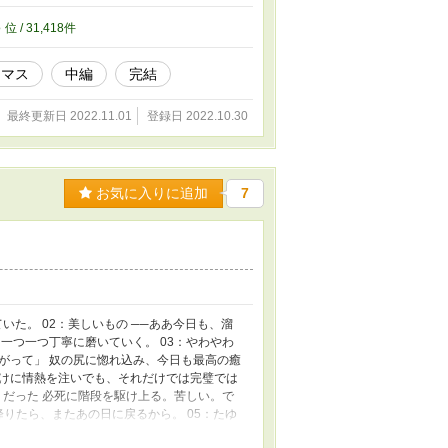
8
位 / 31,418件
スマス
中編
完結
最終更新日 2022.11.01
登録日 2022.10.30
お気に入りに追加
7
いた。 02：美しいもの ──ああ今日も、溜
一つ一つ丁寧に磨いていく。 03：やわやわ
がって」 奴の尻に惚れ込み、今日も最高の癒
けに情熱を注いでも、それだけでは完璧では
うだった 必死に階段を駆け上る。苦しい。で
りたら、またあの日に戻るから。 05：たゆ
波に揺られているのか、少しだけ体が左右に