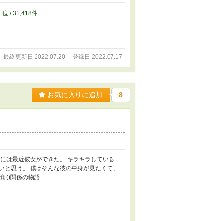
の部屋ですか ──例の部屋。それだけ言えば、
の部屋とやらの実験に付き合わされる俺。ずっ
8
位 / 31,418件
ことは錯覚に違いない。 07：じゃあこんな
者死んじゃう信じ合う 歓楽街に突如現れた『楽
者であることを隠しながら、店に配達しに行
恋と信仰に大きな違いなんてある？ 君は初
に入れる方法 本音を見せない執事に痺れを切
最終更新日 2022.07.20
登録日 2022.07.17
、なかなか上手くいかない。 「貴方は、私と
ない。分からない、分からない……。 どうして
 どうしてこんなに、死にたいのか。 ──汚
かった傷。今から付ける傷。 11：すくう
お気に入りに追加
8
、何もしなくていい。ただただこの部屋は静か
寂れた喫茶店で、今日も飲まれることのないコ
店を閉めようかと思っていたら、派手な若者が
なのか、どういう感情なのか自分でも分からな
１、ごっこ遊び ２、角砂糖を一つ落として
には最近彼女ができた。 キラキラしている
いと思う。 僕はそんな彼の中身が見たくて、
角()関係の物語