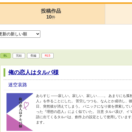
投稿作品
10
件
BL
完結
長編
R15
俺の恋人はタルパ様
迷空哀路
あらすじ ——寂しい。寂しい、寂しい……。 あまりにも孤
人』を作ることにした。 苦労しつつも、なんとか成功し、彼
日、突然彼が消えてしまう。 パニックになり彼を捜索してい
った『理想の恋人』によく似ていた。 注意 タルパ及び、イ
語に出てくるタルパは、創作上の設定として使用しています
ます。