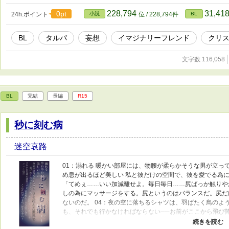
228,794
31,41
0pt
24h.ポイント
小説
位 / 228,794件
BL
BL
タルパ
妄想
イマジナリーフレンド
クリ
文字数 116,058
BL
完結
長編
R15
秒に刻む病
迷空哀路
01：溺れる 暖かい部屋には、物腰が柔らかそうな男が立って
め息が出るほど美しい 私と彼だけの空間で、彼を愛でる為に
「てめぇ……いい加減離せよ。毎日毎日……尻ばっか触りや
しの為にマッサージをする。尻というのはバランスだ。尻だ
ないのだ。 04：夜の空に落ちるシャツは、羽ばたく鳥のよ
も、それでも行かなければならない──お前がここから飛び降
たう 体は暖かい水の中に浮かんでいるように気持ちいい。 