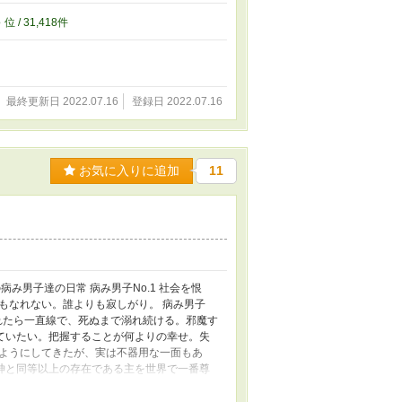
8
位 / 31,418件
最終更新日 2022.07.16
登録日 2022.07.16
お気に入りに追加
11
み男子達の日常 病み男子No.1 社会を恨
もなれない。誰よりも寂しがり。 病み男子
溺れたら一直線で、死ぬまで溺れ続ける。邪魔す
っていたい。把握することが何よりの幸せ。失
ようにしてきたが、実は不器用な一面もあ
。神と同等以上の存在である主を世界で一番尊
ので、酷い言葉をかけられると安心する。主人
のことには全く気づいていない。