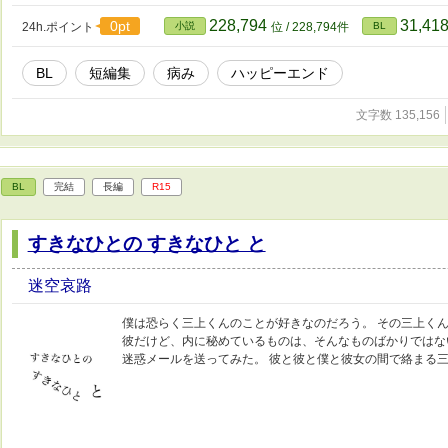
動くだけで、それ以外は何もなかった。 06：これがあの例
分かる人には全て伝わります。 興奮するオタクの横で、例
228,794
31,41
0pt
24h.ポイント
小説
位 / 228,794件
BL
と過ごしていると段々こいつが格好良く見えてくるなんて……
部屋はどうですか 三種類のエンディングから選べ 08：信
BL
短編集
病み
ハッピーエンド
園』──このホストクラブには神がいる 花屋である俺は信
く。そこで見た彼は、いつもの神とは様子が違っていた。 「
めて会ったあの日から、俺に惚れてるんだよ」 09：君を手
文字数 135,156
らして、催眠術に手を出してみた。彼の本心が知りたいのに
いう存在により狂ってしまったのですよ」 10：刻 分から
この男を殴っているのか、どうしてこんなに憎たらしいのか。
い体だ。細かい傷。昔からある傷。俺が付けた傷。昨日にはな
BL
完結
長編
R15
暖かい部屋で、優しい人が隣にいる。 何も求められないし
で、平和だった。 00：こんな出会いとか、好きですか？ 
ーヒーを作っている。 雨の日は特に期待値が低い。早めに
すきなひとの すきなひと と
入ってきた。当然こんな客を見るのは初めてだ。 どうして
いけど……彼のことが気になっていた。 ０を超えた世界で 
迷空哀路
僕は恐らく三上くんのことが好きなのだろう。 その三上くん
彼だけど、内に秘めているものは、そんなものばかりではな
迷惑メールを送ってみた。 彼と彼と僕と彼女の間で絡まる三