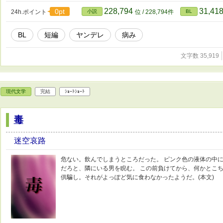
228,794
31,41
0pt
24h.ポイント
小説
位 / 228,794件
BL
BL
短編
ヤンデレ
病み
文字数 35,919
現代文学
完結
ｼｮｰﾄｼｮｰﾄ
毒
迷空哀路
危ない。飲んでしまうところだった。 ピンク色の液体の中
だろと、隣にいる男を睨む。 この前負けてから、何かとこ
供騙し。それがよっぽど気に食わなかったようだ。(本文)