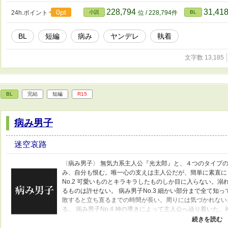
228,794
31,41
0pt
24h.ポイント
小説
位 / 228,794件
BL
BL
短編
病み
ヤンデレ
執着
文字数 13,185
BL
完結
短編
R15
病み男子
迷空哀路
〈病み男子〉 無気力系主人公『光太郎』と、４つのタイプの病
み、自分も恨む。唯一心の支えは主人公だが、簡単に素直に
No.2 可愛いものとキラキラしたものしか目に入らない。
るものは許せない。 病み男子No.3 細かい部分まで全て知
敗すると立ち直るまでの時間が長い。周りには気づかれない
る。 病み男子No.4 神の導きによって主人公へ辿り着いた
いものとしている。 蔑まれて当然の存在だと自覚している
公はサディストではないので頭を悩ませることもあるが、そ