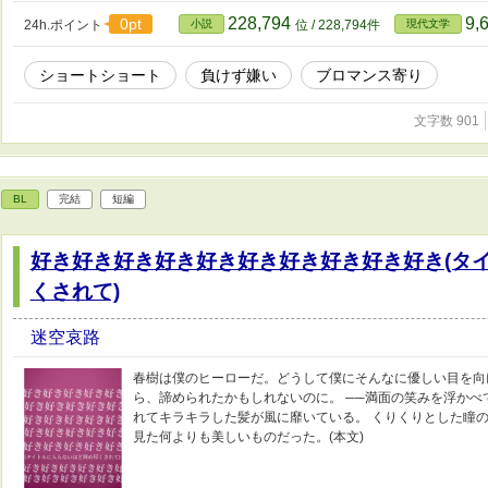
228,794
9,
0pt
24h.ポイント
小説
位 / 228,794件
現代文学
ショートショート
負けず嫌い
ブロマンス寄り
文字数 901
BL
完結
短編
好き好き好き好き好き好き好き好き好き好き(タ
くされて)
迷空哀路
春樹は僕のヒーローだ。どうして僕にそんなに優しい目を向
ら、諦められたかもしれないのに。 ──満面の笑みを浮か
れてキラキラした髪が風に靡いている。 くりくりとした瞳
見た何よりも美しいものだった。(本文)