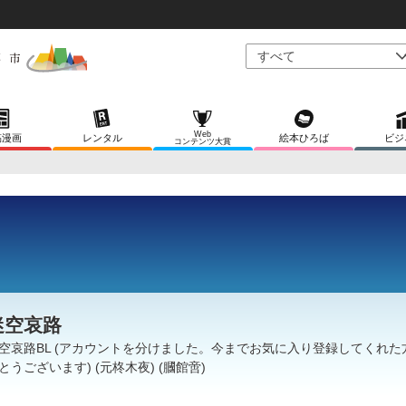
Web
稿漫画
レンタル
絵本ひろば
ビジ
コンテンツ大賞
迷空哀路
空哀路BL (アカウントを分けました。今までお気に入り登録してくれた
とうございます) (元柊木夜) (膕館啻)