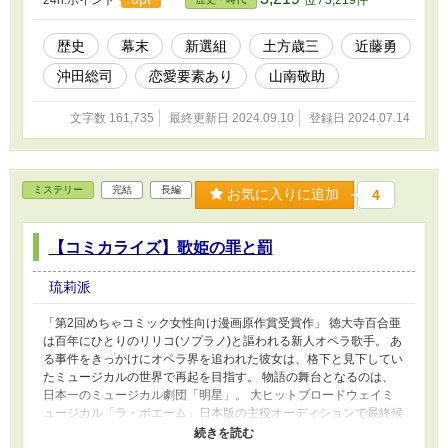
歴史
幕末
新選組
土方歳三
近藤勇
沖田総司
恋愛要素あり
山南敬助
文字数 161,735
最終更新日 2024.09.10
登録日 2024.07.14
ミステリー
完結
長編
お気に入りに追加
4
【コミカライズ】歌姫の罪と罰
琉莉派
「第2回めちゃコミック女性向け漫画原作賞受賞作」 徳大寺百合亜
は百年にひとりのリリコ(ソプラノ)と謳われる新人オペラ歌手。 あ
る事件をきっかけにオペラ界を追われた彼女は、格下と見下してい
たミュージカルの世界で再起を目指す。 物語の舞台となるのは、
日本一のミュージカル劇団「明星」。 大ヒットブロードウェイミ
ュージカル「ラ・ボエーム」日本版の主役オーディションで最終候
補に残った百合亜は、ファーストキャストに選ばれるべく一ヶ月間