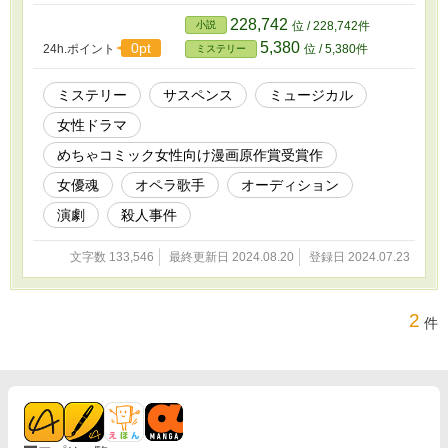
の最終審査に挑む。 その過程で次々に不可解な事案が勃発。役を
巡るどろどろとした女優同士の争いもからんで、ついには殺人事件
228,742
小説
位 / 228,742件
へと発展――。 警察が捜査に乗り出し、百合亜は自分の身を守る
5,380
0pt
24h.ポイント
位 / 5,380件
ミステリー
ために戦う。 最後に現われた犯人は、まったく意想外の人物だっ
た。 バックステージものとサスペンスミステリーの融合作。 ミス
テリーというより、サスペンス色の強い女性ドラマといえます。
ミステリー
サスペンス
ミュージカル
もちろん、犯人さがしの謎解き要素もあります。 普段、知るこ
女性ドラマ
とのできないロングランミュージカルの舞台裏をちょっとのぞいて
みませんか？ 現在、めちゃコミックにて「歌姫の復讐 ～私の中
めちゃコミック女性向け漫画原作賞受賞作
の怪物～」としてコミック化され、連載中です。
女優魂
オペラ歌手
オーディション
演劇
殺人事件
文字数 133,546
最終更新日 2024.08.20
登録日 2024.07.23
2
件