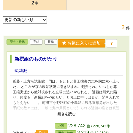
2
件
2
件
歴史・時代
完結
長編
お気に入りに追加
7
新撰組のものがたり
琉莉派
近藤・土方ら試衛館一門は、もともと尊王攘夷の志を胸に京へ上っ
た。 ところが京の政治状況に巻き込まれ、翻弄され、いつしか尊
王攘夷派から敵対視される立場に追いやられる。 近藤は弱気に陥
り、何度も「新撰組をやめたい」とお上に申し出るが、聞き入れて
もらえない――。 町田市小野路町の小島邸に残る近藤勇が出した
手紙の数々には、一般に鬼の局長として知られる近藤の姿とは真逆
の、弱々しい一面が克明にあらわれている。 近藤はずっと、新撰
組を解散して多摩に帰りたいと思っていたのだ。 最新の歴史研究
で明らかになった新撰組の実相を、真正面から描きます。 主人公
228,742
小説
位 / 228,742件
は土方歳三。 彼の恋と戦いの日々がメインとなります。
3,219
0pt
24h.ポイント
位 / 3,219件
歴史・時代