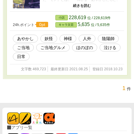
不憫な青年が織りなす、心温まるあやかし譚
――。
228,619
小説
位 / 228,619件
5,635
0pt
24h.ポイント
位 / 5,635件
キャラ文芸
あやかし
妖怪
神様
人外
陰陽師
ご当地
ご当地グルメ
ほのぼの
泣ける
日常
文字数 469,723
最終更新日 2021.08.25
登録日 2018.10.23
1
件
アプリ一覧