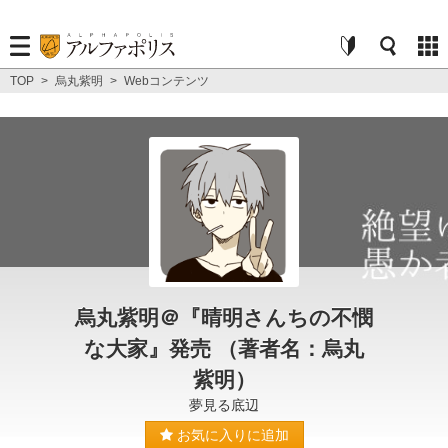
TOP
>
烏丸紫明
>
Webコンテンツ
烏丸紫明＠『晴明さんちの不憫
な大家』発売 （著者名：烏丸
紫明）
夢見る底辺
お気に入りに追加