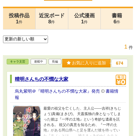
投稿作品
近況ボード
公式漫画
書籍
1
8
1
6
件
件
件
件
1
件
キャラ文芸
連載中
長編
お気に入りに追加
674
晴明さんちの不憫な大家
烏丸紫明＠『晴明さんちの不憫な大家』発売
書籍情
報
最愛の祖父を亡くした、主人公――吉祥(きちじ
ょう)真備(まきび)。 天蓋孤独の身となってしま
った彼は『一坪の土地』という奇妙な遺産を託
される。 祖父の真意を知るため、『一坪の土
地』がある岡山県へと足を運んだ彼を待ってい
た『モノ』とは。 神さま・あやかしたちと、