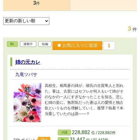
3
件
3
件
BL
連載中
短編
お気に入りに追加
1
姉の元カレ
九竜ツバサ
高校生。相馬蒼の姉が、彼氏の古賀隼人と別れ
た。蒼は、古賀にはセフレが何人もいて姉がそ
のなかの一人にすぎなかったことを知る。悲し
む姉の姿に、無邪気だった蒼は人の愛情と独占
欲というものを理解していく。復讐？執着？本
当愛していたのは誰――？
228,882
小説
位 / 228,882件
31,447
0pt
24h.ポイント
位 / 31,447件
BL