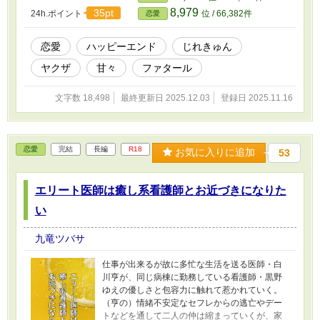
8,979
35pt
24h.ポイント
位 / 66,382件
恋愛
恋愛
ハッピーエンド
じれきゅん
ヤクザ
甘々
ファタール
文字数 18,498
最終更新日 2025.12.03
登録日 2025.11.16
恋愛
完結
長編
R18
お気に入りに追加
53
エリート医師は癒し系看護師とお近づきになりた
い
九竜ツバサ
仕事が出来るが故に多忙な生活を送る医師・白
川亨が、同じ病棟に勤務している看護師・黒野
ゆえの優しさと包容力に触れて惹かれていく。
（亨の）情緒不安定なセフレからの逃亡やデー
トなどを通して二人の仲は縮まっていくが、家