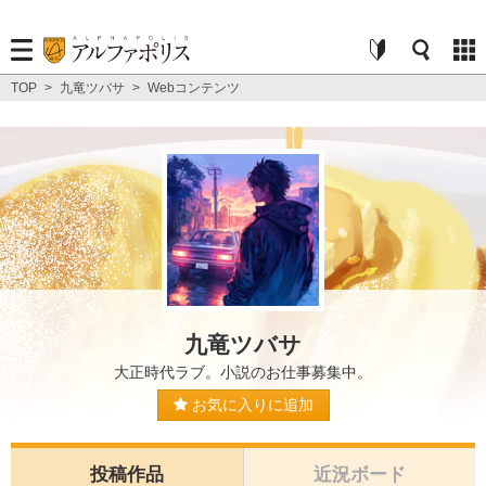
TOP
>
九竜ツバサ
>
Webコンテンツ
九竜ツバサ
大正時代ラブ。小説のお仕事募集中。
お気に入りに追加
投稿作品
近況ボード