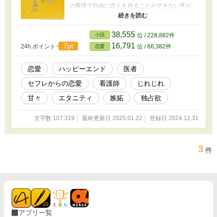
の事情で自由に恋人を作ることができない亨が
彼女に頼んだのはセフレの関係になることだっ
た。ゆえもそれを喜んで受け入れるが、経験の
浅さから肝心のことが最後までできず悩む。対
38,555
小説
位 / 228,882件
して亨は彼女が他の男と仲良くしていることが
16,791
7pt
24h.ポイント
位 / 66,382件
恋愛
気に食わず――。 ＊＊＊ ・白川亨 27 （循環
器外科病棟医師/眉目秀麗のエリート/自信家/常に
多忙） ・黒野ゆえ 30 （循環器外科病棟看護
恋愛
ハッピーエンド
医者
師/地味/貧乏/家庭的/丁寧）
セフレからの恋愛
看護師
じれじれ
甘々
エタニティ
嫉妬
独占欲
文字数 107,319
最終更新日 2025.01.22
登録日 2024.12.31
3
件
アプリ一覧