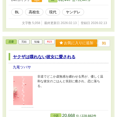
BL
高校生
現代
ヤンデレ
文字数 5,058
最終更新日 2026.02.13
登録日 2026.02.13
恋愛
完結
短編
R15
お気に入りに追加
31
ヤクザは喋れない彼女に愛される
九竜ツバサ
非道でどこか虚無感を纏わせる男が、優しく温
和な彼女のごはんと笑顔に癒され、恋に落ち
る。
20,668
小説
位 / 228,882件