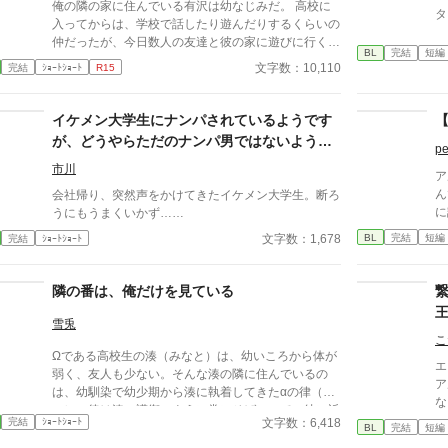
俺の隣の家に住んでいる有沢は幼なじみだ。 高校に
タ
入ってからは、学校で話したり遊んだりするくらいの
仲だったが、今日数人の友達と彼の家に遊びに行くこ
BL
完結
短編
とになった。 数年ぶりの幼なじみの家を懐かしんで
文字数：10,110
完結
ｼｮｰﾄｼｮｰﾄ
R15
いる中、いつの間にか友人たちは帰っており、幼なじ
みと2人きりに。 そこで俺は彼の部屋であるものを見
つけてしまい、部屋に来た有沢に咄嗟に寝たフリをす
イケメン大学生にナンパされているようです
【
るが…
が、どうやらただのナンパ男ではないようで
pe
す
市川
ア
ん
会社帰り、突然声をかけてきたイケメン大学生。断ろ
に
うにもうまくいかず……
か
BL
完結
短編
文字数：1,678
完結
ｼｮｰﾄｼｮｰﾄ
物
ァ
く
隣の番は、俺だけを見ている
小
ん
雪兎
に
こ
Ωである高校生の湊（みなと）は、幼いころから体が
く
エ
弱く、友人も少ない。そんな湊の隣に住んでいるの
り
ア
は、幼馴染で幼少期から湊に執着してきたαの律（り
は
な
つ）。律は湊の護衛のように常にそばにいて、彼に近
用
ぎ
文字数：6,418
完結
ｼｮｰﾄｼｮｰﾄ
づく人間を片っ端から遠ざけてしまう。 ある日、湊
か
BL
完結
短編
に
は学校で軽い発情期の前触れに襲われ、助けてくれた
た