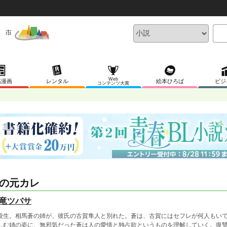
Web
稿漫画
レンタル
絵本ひろば
ビジ
コンテンツ大賞
の元カレ
竜ツバサ
校生。相馬蒼の姉が、彼氏の古賀隼人と別れた。蒼は、古賀にはセフレが何人もい
しむ姉の姿に、無邪気だった蒼は人の愛情と独占欲というものを理解していく。復