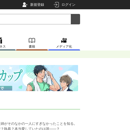
新規登録
ログイン
ネス
書籍
メディア化
て姉がそのなかの一人にすぎなかったことを知る。
讐？執着？本当愛していたのは誰――？