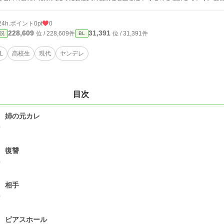
24h.ポイント
0pt
0
228,609
31,391
位 / 228,609件
位 / 31,391件
説
BL
L
高校生
現代
ヤンデレ
目次
 姉の元カレ
0
 復讐
0
 相手
0
 ピアスホール