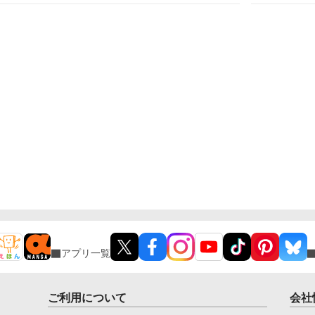
期
のもやはり律だった。逃れられない幼馴染との関係に
え
戸惑う湊だが、律は静かに囁く。「もう、俺からは逃
禁
げられない」――。 執着愛が静かに絡みつく、オメ
子
ガバース・あまあま系BL。 【キャラクター設定】 ■
オ
主人公（受け） 名前：湊（みなと） 属性：Ω（オメ
ガ） 年齢：17歳 性格：引っ込み思案でおとなしい
が、内面は芯が強い。幼少期から体が弱く、他人に頼
ることが多かったため、律に守られるのが当たり前に
なっている。 特徴：小柄で華奢。淡い茶髪で色白。
表情はおだやかだが、感情が表に出やすい。 ■相手
（攻め） 名前：律（りつ） 属性：α（アルファ） 年
齢：18歳 性格：独占欲が非常に強く、湊に対しての
み甘く、他人には冷たい。基本的に無表情だが、湊の
こととなると感情的になる。 特徴：長身で整った顔
立ち。黒髪でクールな雰囲気。幼少期に湊を助けたこ
とをきっかけに執着心が芽生え、彼を「俺の番」と心
に決めている。
アプリ一覧
ご利用について
会社