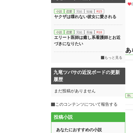
小説
恋愛
完結
短編
R15
ヤクザは喋れない彼女に愛される
小説
恋愛
完結
長編
R18
エリート医師は癒し系看護師とお近
づきになりたい
あ
もっと見る
九竜ツバサの近況ボードの更新
履歴
まだ投稿がありません
BL
このコンテンツについて報告する
投稿小説
あなたにおすすめの小説