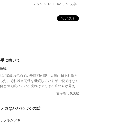
2026.02.13 11:42
1,151文字
上手に啼いて
色橙
聡は10歳の初めての発情期の際、大輝に噛まれ番と
った。それ以来関係を継続しているが、愛ではなく
合と情で続いている現状はそろそろ終わりが見えて
た。 ■注意*独自オメガバース設定。■『それは愛か
文字数：9,082
能か』と同じ世界設定です。関係は一切なし。
オメガなパパとぼくの話
サラギムツキ