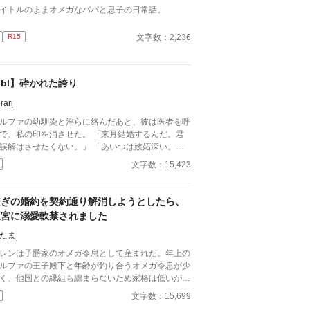
イトルのままオメガなパパと息子の日常話。
文字数：2,236
R15
bl】砕かれた誇り
rari
ルファの幼馴染と淫らに絡んだあと、彼は医者を呼
で、私の印を消させた。 「来月結婚するんだ。君
誤解はさせたくない。」 「あいつは嫉妬深い。泣
せるわけにはいかない。」 「君ももう年頃の残り
文字数：15,423
のオメガだろ？ 俺の印をつけたまま、他のアルフ
とお見合いするなんてありえない。」 彼は冷た
、けれどどこか薄情な笑みを浮かべながら、一枚の
繋ぎの婚約を契約通り解消しようとしたら、
切手を私に投げ渡す。 「長い間、俺に従ってきた
王宮に溺愛軟禁されました
だから、君を傷つけたりはしない。」 「結婚の日
は招待状を送る。必ず来て、席につけよ。」 --- い
たま
つかのコメントを拝見し、大変申し訳なく思ってお
レンは子爵家のオメガ令息として産まれた。年上の
ます。 私は現在日本語を勉強しており、この文章
ルファの王子殿下と年齢が釣り合うオメガ令息が少
AI作品ではありませんが、 一部に翻訳ソフトを使
く、他国との縁組も纏まらないため家格は低いが繋
しています。 もし読んでくださる中で日本語のお
として一応婚約をしている。王子のことは兄のよう
しな点をご指摘いただけましたら、 本当にありが
文字数：15,699
慕っており、初恋の人ではあるけれど、契約終了時
く思います。