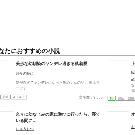
0
なたにおすすめの小説
美形な幼馴染のヤンデレ過ぎる執着愛
紺
月夜の晩に
■
愛が過ぎてヤンデレになった攻めくんの話。 ※ホラ
な
ーです
都
い
文字数：9,335
完結
ｼｮｰﾄｼｮｰﾄ
BL
完結
短編
本
久々に幼なじみの家に遊びに行ったら、寝て
いる間に…
キ
しゅうじつ