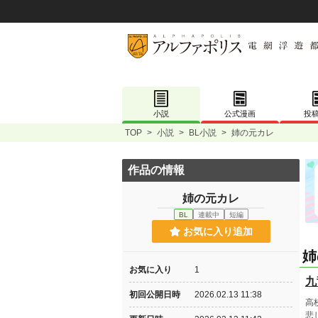
小説
公式漫画
投
TOP
>
小説
>
BL小説
>
姉の元カレ
作品の情報
姉の元カレ
BL
連載中
短編
お気に入り追加
姉
お気に入り
1
九
初回公開日時
2026.02.13 11:38
高
悲