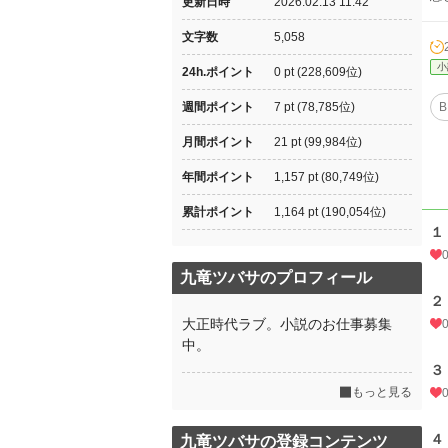
更新日時
2026.02.13 11:42
文字数
5,058
小
24h.ポイント
0 pt (228,609位)
週間ポイント
7 pt (78,785位)
B
月間ポイント
21 pt (99,984位)
年間ポイント
1,157 pt (80,749位)
累計ポイント
1,164 pt (190,054位)
１
九竜ツバサのプロフィール
２
大正時代ラブ。小説のお仕事募集
中。
３
もっと見る
４
九竜ツバサの登録コンテンツ