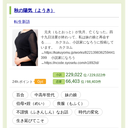
秋の陽気（ようき）
転生新語
元夫（もとおっと）が先月、亡くなった。四
十九日法要が終わって、私は妹の娘と再会す
る…… カクヨム、小説家になろうに投稿して
います。 カクヨム
→https://kakuyomu.jp/works/822139836259441
399 小説家になろう
→https://ncode.syosetu.com/n1892ld/
229,022
小説
位 / 229,022件
66,403
0pt
24h.ポイント
位 / 66,403件
恋愛
百合
中高年世代
妹の娘
伯母×姪（めい）
喪服（もふく）
不謹慎（ふきんしん）なお話
時代の変化
生き延びてこそ