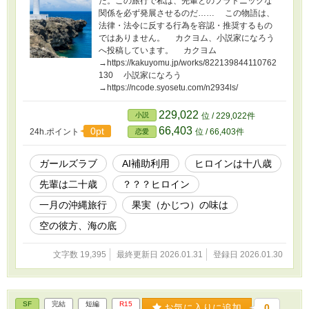
た。この旅行で私は、先輩とのプラトニックな
関係を必ず発展させるのだ…… この物語は、
法律・法令に反する行為を容認・推奨するもの
ではありません。 カクヨム、小説家になろう
へ投稿しています。 カクヨム
→https://kakuyomu.jp/works/822139844110762
130 小説家になろう
→https://ncode.syosetu.com/n2934ls/
229,022
小説
位 / 229,022件
66,403
0pt
24h.ポイント
位 / 66,403件
恋愛
ガールズラブ
AI補助利用
ヒロインは十八歳
先輩は二十歳
？？？ヒロイン
一月の沖縄旅行
果実（かじつ）の味は
空の彼方、海の底
文字数 19,395
最終更新日 2026.01.31
登録日 2026.01.30
SF
完結
短編
R15
お気に入りに追加
0