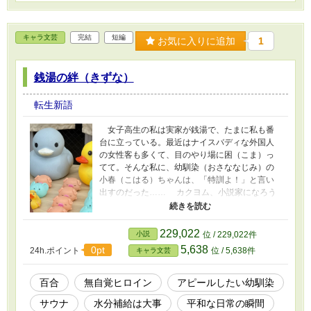
キャラ文芸
完結
短編
お気に入りに追加
1
銭湯の絆（きずな）
転生新語
女子高生の私は実家が銭湯で、たまに私も番
台に立っている。最近はナイスバディな外国人
の女性客も多くて、目のやり場に困（こま）っ
てて。そんな私に、幼馴染（おさななじみ）の
小春（こはる）ちゃんは、「特訓よ！」と言い
出すのだった…… カクヨム、小説家になろう
に投稿しています。 カクヨム
→https://kakuyomu.jp/works/168186221737801
91704 小説家になろう
229,022
小説
位 / 229,022件
→https://ncode.syosetu.com/n4642kk/
5,638
0pt
24h.ポイント
位 / 5,638件
キャラ文芸
百合
無自覚ヒロイン
アピールしたい幼馴染
サウナ
水分補給は大事
平和な日常の瞬間