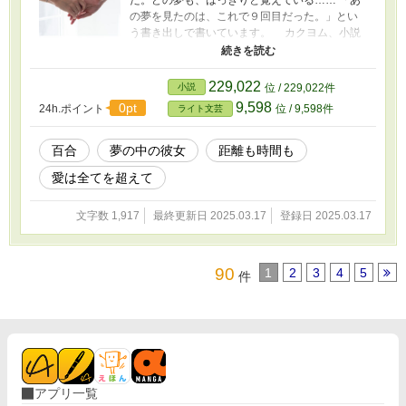
の夢を見たのは、これで９回目だった。」とい
う書き出しで書いています。 カクヨム、小説
家になろうに投稿しています。 カクヨム
→https://kakuyomu.jp/works/168186221712096
21156 小説家になろう
229,022
小説
位 / 229,022件
→https://ncode.syosetu.com/n5516kf/
9,598
0pt
24h.ポイント
位 / 9,598件
ライト文芸
百合
夢の中の彼女
距離も時間も
愛は全てを超えて
文字数 1,917
最終更新日 2025.03.17
登録日 2025.03.17
90
1
2
3
4
5
件
アプリ一覧