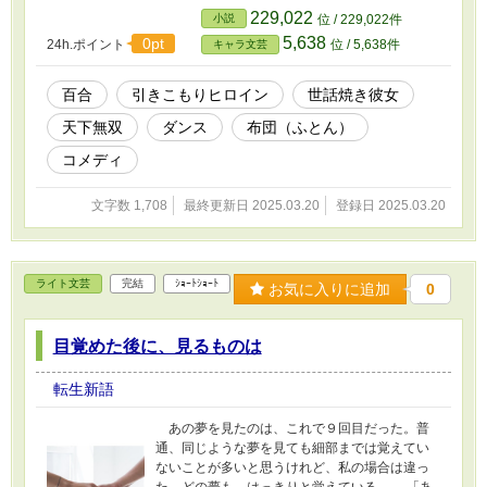
→https://kakuyomu.jp/works/168186221714062
229,022
小説
位 / 229,022件
30301 小説家になろう
5,638
0pt
24h.ポイント
位 / 5,638件
キャラ文芸
→https://ncode.syosetu.com/n8868kf/
百合
引きこもりヒロイン
世話焼き彼女
天下無双
ダンス
布団（ふとん）
コメディ
文字数 1,708
最終更新日 2025.03.20
登録日 2025.03.20
ライト文芸
完結
ｼｮｰﾄｼｮｰﾄ
お気に入りに追加
0
目覚めた後に、見るものは
転生新語
あの夢を見たのは、これで９回目だった。普
通、同じような夢を見ても細部までは覚えてい
ないことが多いと思うけれど、私の場合は違っ
た。どの夢も、はっきりと覚えている…… 「あ