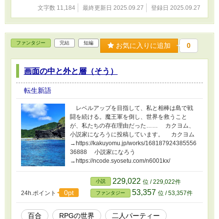
文字数 11,184
最終更新日 2025.09.27
登録日 2025.09.27
ファンタジー
完結
短編
お気に入りに追加
0
画面の中と外と層（そう）
転生新語
レベルアップを目指して、私と相棒は島で戦
闘を続ける。魔王軍を倒し、世界を救うこと
が、私たちの存在理由だった…… カクヨム、
小説家になろうに投稿しています。 カクヨム
→https://kakuyomu.jp/works/168187924385556
36888 小説家になろう
→https://ncode.syosetu.com/n6001kx/
229,022
小説
位 / 229,022件
53,357
0pt
24h.ポイント
位 / 53,357件
ファンタジー
百合
RPGの世界
二人パーティー