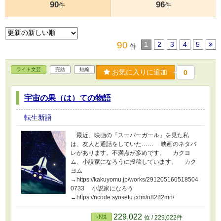
90
96
件
件
90
1
2
3
4
5
件
ライト文芸
完結
短編
お気に入りに追加
0
宇宙の果（は）ての物語
転生新語
最近、映画の『スーパーガール』を見た私
は、友人と通話をしていた…… 映画のネタバ
レがあります。不満点が多めです。 カクヨ
ム、小説家になろうに投稿しています。 カク
ヨム
→https://kakuyomu.jp/works/291205160518504
0733 小説家になろう
→https://ncode.syosetu.com/n8282mn/
229,022
小説
位 / 229,022件