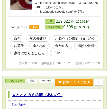
→https://kakuyomu.jp/works/822139838055275
548 小説家になろう
→https://ncode.syosetu.com/n0467lh/
229,022
小説
位 / 229,022件
9,598
0pt
24h.ポイント
位 / 9,598件
ライト文芸
百合
夜の長電話
ハロウィン間近（まぢか）
お菓子
食べもの
食欲の秋
情熱や熱情
参考になりましたら
日常
文字数 11,031
最終更新日 2025.10.28
登録日 2025.10.28
ファンタジー
完結
ｼｮｰﾄｼｮｰﾄ
お気に入りに追加
1
人とオオカミの間（あいだ）
転生新語