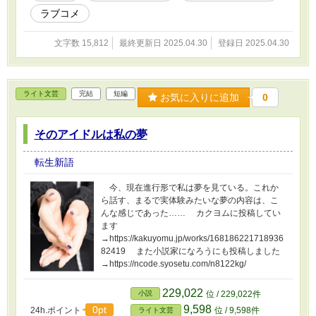
ラブコメ
文字数 15,812
最終更新日 2025.04.30
登録日 2025.04.30
ライト文芸
完結
短編
お気に入りに追加
0
そのアイドルは私の夢
転生新語
今、現在進行形で私は夢を見ている。これか
ら話す、まるで実体験みたいな夢の内容は、こ
んな感じであった…… カクヨムに投稿してい
ます
→https://kakuyomu.jp/works/168186221718936
82419 また小説家になろうにも投稿しました
→https://ncode.syosetu.com/n8122kg/
229,022
小説
位 / 229,022件
9,598
0pt
24h.ポイント
位 / 9,598件
ライト文芸