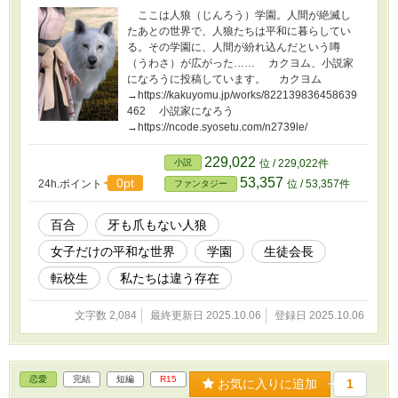
ここは人狼（じんろう）学園。人間が絶滅し
たあとの世界で、人狼たちは平和に暮らしてい
る。その学園に、人間が紛れ込んだという噂
（うわさ）が広がった…… カクヨム、小説家
になろうに投稿しています。 カクヨム
→https://kakuyomu.jp/works/822139836458639
462 小説家になろう
→https://ncode.syosetu.com/n2739le/
229,022
小説
位 / 229,022件
53,357
0pt
24h.ポイント
位 / 53,357件
ファンタジー
百合
牙も爪もない人狼
女子だけの平和な世界
学園
生徒会長
転校生
私たちは違う存在
文字数 2,084
最終更新日 2025.10.06
登録日 2025.10.06
恋愛
完結
短編
R15
お気に入りに追加
1