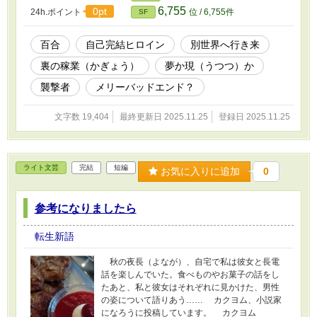
6,755
0pt
24h.ポイント
位 / 6,755件
SF
百合
自己完結ヒロイン
別世界へ行き来
裏の稼業（かぎょう）
夢か現（うつつ）か
襲撃者
メリーバッドエンド？
文字数 19,404
最終更新日 2025.11.25
登録日 2025.11.25
ライト文芸
完結
短編
お気に入りに追加
0
参考になりましたら
転生新語
秋の夜長（よなが）、自宅で私は彼女と長電
話を楽しんでいた。食べものやお菓子の話をし
たあと、私と彼女はそれぞれに見かけた、男性
の姿について語りあう…… カクヨム、小説家
になろうに投稿しています。 カクヨム