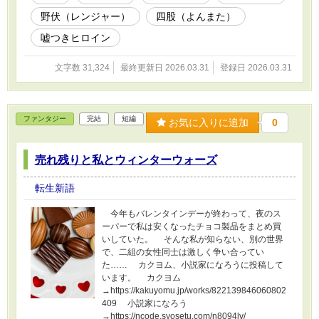
野伏（レンジャー）
四股（よんまた）
嘘つきヒロイン
文字数 31,324
最終更新日 2026.03.31
登録日 2026.03.31
ファンタジー
完結
短編
お気に入りに追加
0
売れ残りと私とウィンターウォーズ
転生新語
今年もバレンタインデーが終わって、夜のス
ーパーで私は安くなったチョコ製品をまとめ買
いしていた。 そんな私が知らない、別の世界
で、二組の女性同士は激しく争い合ってい
た…… カクヨム、小説家になろうに投稿して
います。 カクヨム
→https://kakuyomu.jp/works/822139846060802
409 小説家になろう
→https://ncode.syosetu.com/n8094lv/