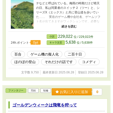
テなどと呼ばれている。梅雨の時期だけど晴天
の日、私は同業者のスイッチ２（ツー）と、シ
リーズX（エックス）と共に登山道を歩いてい
た…… 実在のゲーム機や会社名、ゲームソフ
ト名が出てきますがフィクションです。必要な
ら、伏せ字で対応します。 カクヨムに投稿し
ています
→https://kakuyomu.jp/works/168187924355289
229,022
小説
位 / 229,022件
59550 また小説家になろうにも投稿しました
5,638
0pt
24h.ポイント
位 / 5,638件
キャラ文芸
→https://ncode.syosetu.com/n5632kr/
百合
ゲーム機の擬人化
二百十日
ほのぼの登山
それだけの話です
コメディ
文字数 9,750
最終更新日 2025.06.28
登録日 2025.06.28
ファンタジー
完結
短編
お気に入りに追加
0
ゴールデンウィークは飛竜を狩って