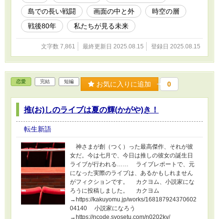
島での長い戦闘
画面の中と外
時空の層
戦後80年
私たちが見る未来
文字数 7,861
最終更新日 2025.08.15
登録日 2025.08.15
恋愛
完結
短編
お気に入りに追加
0
推(お)しのライブは夏の輝(かがや)き！
転生新語
神さまが創（つく）った最高傑作、それが彼
女だ。今は七月で、今日は推しの彼女の誕生日
ライブが行われる…… ライブレポートで、元
になった実際のライブは、あるかもしれません
がフィクションです。 カクヨム、小説家にな
ろうに投稿しました。 カクヨム
→https://kakuyomu.jp/works/168187924370602
04140 小説家になろう
→https://ncode.syosetu.com/n0202kv/