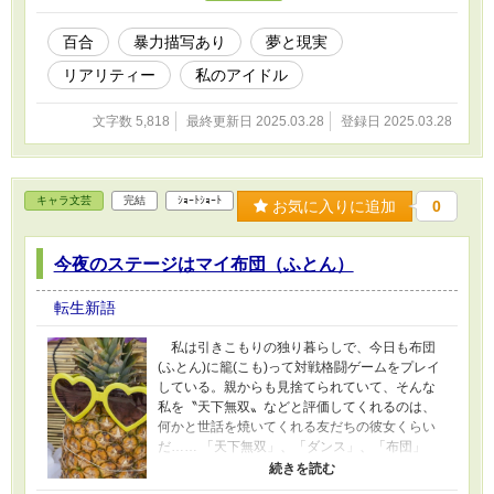
百合
暴力描写あり
夢と現実
リアリティー
私のアイドル
文字数 5,818
最終更新日 2025.03.28
登録日 2025.03.28
キャラ文芸
完結
ｼｮｰﾄｼｮｰﾄ
お気に入りに追加
0
今夜のステージはマイ布団（ふとん）
転生新語
私は引きこもりの独り暮らしで、今日も布団
(ふとん)に籠(こも)って対戦格闘ゲームをプレイ
している。親からも見捨てられていて、そんな
私を〝天下無双〟などと評価してくれるのは、
何かと世話を焼いてくれる友だちの彼女くらい
だ…… 「天下無双」、「ダンス」、「布団」
の、３つのお題で書いています。 カクヨム、
小説家になろうに投稿しています。 カクヨム