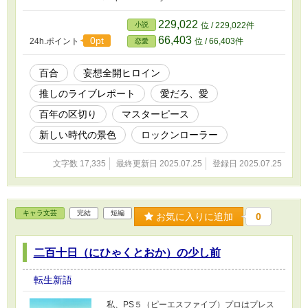
229,022
小説
位 / 229,022件
66,403
0pt
24h.ポイント
位 / 66,403件
恋愛
百合
妄想全開ヒロイン
推しのライブレポート
愛だろ、愛
百年の区切り
マスターピース
新しい時代の景色
ロックンローラー
文字数 17,335
最終更新日 2025.07.25
登録日 2025.07.25
キャラ文芸
完結
短編
お気に入りに追加
0
二百十日（にひゃくとおか）の少し前
転生新語
私、PS５（ピーエスファイブ）プロはプレス