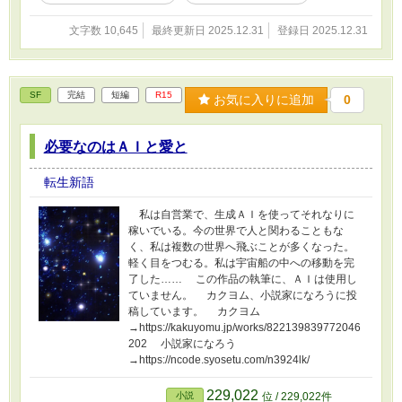
文字数 10,645
最終更新日 2025.12.31
登録日 2025.12.31
SF
完結
短編
R15
お気に入りに追加
0
必要なのはＡＩと愛と
転生新語
私は自営業で、生成ＡＩを使ってそれなりに
稼いでいる。今の世界で人と関わることもな
く、私は複数の世界へ飛ぶことが多くなった。
軽く目をつむる。私は宇宙船の中への移動を完
了した…… この作品の執筆に、ＡＩは使用し
ていません。 カクヨム、小説家になろうに投
稿しています。 カクヨム
→https://kakuyomu.jp/works/822139839772046
202 小説家になろう
→https://ncode.syosetu.com/n3924lk/
229,022
小説
位 / 229,022件