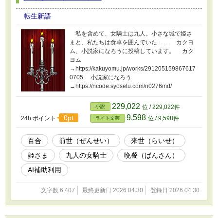
転生新語
私を含めて、女騎士は九人。小さな城で姫さ
まと、私たちは食卓を囲んでいた…… カクヨ
ム、小説家になろうに投稿しています。 カク
ヨム
→https://kakuyomu.jp/works/291205159867617
0705 小説家になろう
→https://ncode.syosetu.com/n0276md/
229,022
小説
位 / 229,022件
9,598
0pt
24h.ポイント
位 / 9,598件
ライト文芸
百合
前世（ぜんせい）
来世（らいせ）
姫さま
九人の女騎士
晩餐（ばんさん）
AI補助利用
文字数 6,407
最終更新日 2026.04.30
登録日 2026.04.30