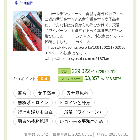
転生新語
ゴールデンウィーク、両親は海外旅行で、私
は猫の世話をするため留守番をする女子高生
だ。そんな私は分身からの呼びかけで、飛竜
（ワイバーン）を退治するべく異世界の空へと
飛び出した…… カクヨム、小説家になろうへ
投稿しました。 カクヨム
→https://kakuyomu.jp/works/168186221762018
01936 小説家になろう
→https://ncode.syosetu.com/n2187ko/
229,022
小説
位 / 229,022件
53,357
0pt
24h.ポイント
位 / 53,357件
ファンタジー
百合
女子高生
異世界転移
無双系ヒロイン
ヒロインと分身
行きも帰りも自在
飛竜（ワイバーン）
勇者の残務処理
いつか来る平和のため
文字数 16,542
最終更新日 2025.05.31
登録日 2025.05.31