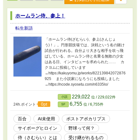
ホームラン侍、参上！
転生新語
「ホームラン侍(ざむらい)、参上(さんじょ
う)！」。円形競技場では、決戦という名の賭け
試合が行われる。自分より大きな相手を吹っ飛
ばしている、ホームラン侍と名乗る無敗の少女
はある日、インタビューを求められた…… カ
クヨムに投稿しています
→https://kakuyomu.jp/works/822139842072876
925 また小説家になろうにも投稿しました
→https://ncode.syosetu.com/n6335lo/
229,022
小説
位 / 229,022件
6,755
0pt
24h.ポイント
位 / 6,755件
SF
百合
AI未使用
ポストアポカリプス
サイボーグヒロイン
野球って何？
侍（さむらい）とは
受け継がれるもの