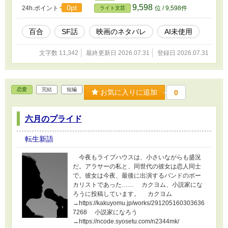
9,598
0pt
24h.ポイント
位 / 9,598件
ライト文芸
百合
SF話
映画のネタバレ
AI未使用
文字数 11,342
最終更新日 2026.07.31
登録日 2026.07.31
恋愛
完結
短編
お気に入りに追加
0
六月のプライド
転生新語
今夜もライブハウスは、小さいながらも盛況
だ。アラサーの私と、同世代の彼女は恋人同士
で。彼女は今夜、最後に出演するバンドのボー
カリストであった…… カクヨム、小説家にな
ろうに投稿しています。 カクヨム
→https://kakuyomu.jp/works/291205160303636
7268 小説家になろう
→https://ncode.syosetu.com/n2344mk/