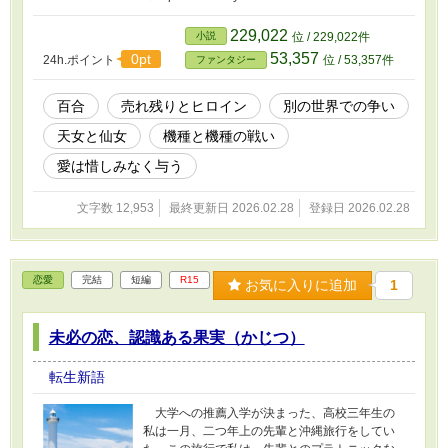
229,022
小説
位 / 229,022件
53,357
0pt
24h.ポイント
位 / 53,357件
ファンタジー
百合
売れ残りとヒロイン
別の世界での争い
天女と仙女
機種と機種の戦い
愛は惜しみなく与う
文字数 12,953
最終更新日 2026.02.28
登録日 2026.02.28
恋愛
完結
短編
R15
お気に入りに追加
1
未必の恋、認識ある果実（かじつ）
転生新語
大学への推薦入学が決まった、高校三年生の
私は一月、二つ年上の先輩と沖縄旅行をしてい