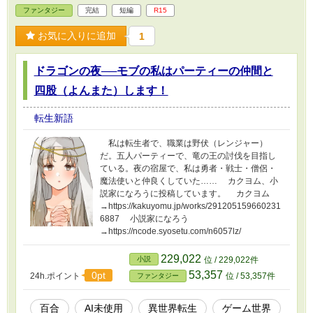
ファンタジー
完結
短編
R15
お気に入りに追加
1
ドラゴンの夜──モブの私はパーティーの仲間と
四股（よんまた）します！
転生新語
私は転生者で、職業は野伏（レンジャー）
だ。五人パーティーで、竜の王の討伐を目指し
ている。夜の宿屋で、私は勇者・戦士・僧侶・
魔法使いと仲良くしていた…… カクヨム、小
説家になろうに投稿しています。 カクヨム
→https://kakuyomu.jp/works/291205159660231
6887 小説家になろう
→https://ncode.syosetu.com/n6057lz/
229,022
小説
位 / 229,022件
53,357
0pt
24h.ポイント
位 / 53,357件
ファンタジー
百合
AI未使用
異世界転生
ゲーム世界