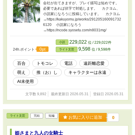
会社が出てきますが、プレイ描写は短めです。
必要であれば伏字で対処します。 カクヨム、
小説家になろうに投稿しています。 カクヨム
→https://kakuyomu.jp/works/291205160091732
6120 小説家になろう
→https://ncode.syosetu.com/n8031mg/
229,022
小説
位 / 229,022件
9,598
0pt
24h.ポイント
位 / 9,598件
ライト文芸
百合
トモコレ
電話
遠距離恋愛
萌え
推（お）し
キャラクターは永遠
AI未使用
文字数 9,892
最終更新日 2026.05.31
登録日 2026.05.31
ライト文芸
完結
短編
お気に入りに追加
0
姫さまと九人の女騎士