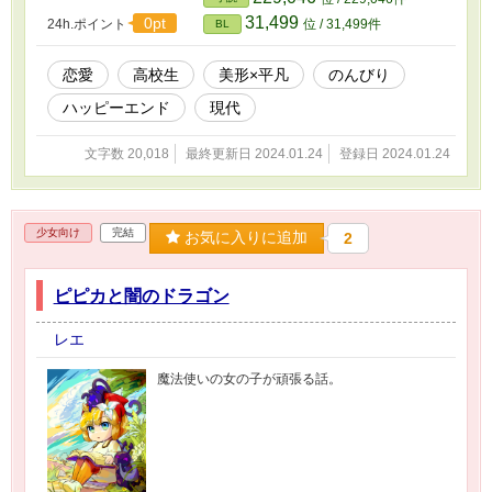
31,499
0pt
24h.ポイント
位 / 31,499件
BL
恋愛
高校生
美形×平凡
のんびり
ハッピーエンド
現代
文字数 20,018
最終更新日 2024.01.24
登録日 2024.01.24
少女向け
完結
お気に入りに追加
2
ピピカと闇のドラゴン
レエ
魔法使いの女の子が頑張る話。