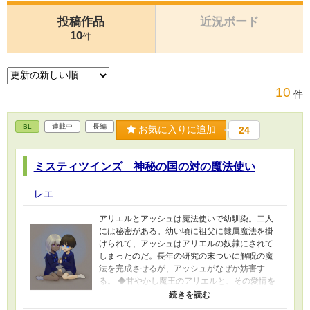
投稿作品
近況ボード
10
件
10
件
BL
連載中
長編
お気に入りに追加
24
ミスティツインズ 神秘の国の対の魔法使い
レエ
アリエルとアッシュは魔法使いで幼馴染。二人
には秘密がある。幼い頃に祖父に隷属魔法を掛
けられて、アッシュはアリエルの奴隷にされて
しまったのだ。長年の研究の末ついに解呪の魔
法を完成させるが、アッシュがなぜか妨害す
る。 ◆甘やかし魔王のアリエルと、その愛情を
満喫するアッシュの仲良しな日々。子供時代た
っぷり。