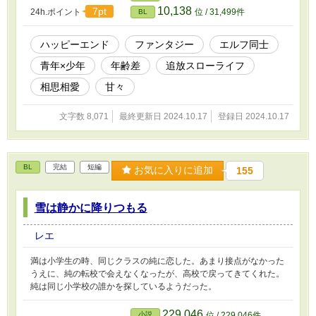
10,138
7pt
24h.ポイント
位 / 31,499件
BL
ハッピーエンド
ファンタジー
エルフ同士
青年×少年
年齢差
追放スローライフ
相思相愛
甘々
文字数 8,071
最終更新日 2024.10.17
登録日 2024.10.17
BL
完結
短編
お気に入りに追加
155
雪は静かに降りつもる
レエ
満は小学生の時、同じクラスの純に恋した。あまり接点がなかった
うえに、純の転校で会えなくなったが、高校で戻ってきてくれた。
純は同じ小学校の誰かを探しているようだった。
229,046
小説
位 / 229,046件