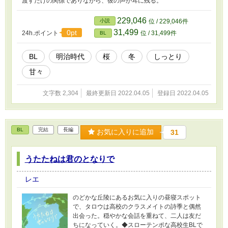
渡すだけの関係でありながら、彼の声が耳に残る。
229,046
小説
位 / 229,046件
31,499
0pt
24h.ポイント
位 / 31,499件
BL
BL
明治時代
桜
冬
しっとり
甘々
文字数 2,304
最終更新日 2022.04.05
登録日 2022.04.05
BL
完結
長編
お気に入りに追加
31
うたたねは君のとなりで
レエ
のどかな丘陵にあるお気に入りの昼寝スポット
で、タロウは高校のクラスメイトの詩季と偶然
出会った。穏やかな会話を重ねて、二人は友だ
ちになっていく。◆スローテンポな高校生BLで