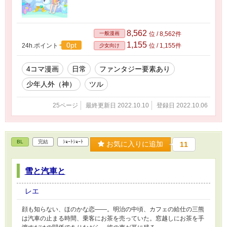
8,562
一般漫画
位 / 8,562件
1,155
0pt
24h.ポイント
位 / 1,155件
少女向け
4コマ漫画
日常
ファンタジー要素あり
少年人外（神）
ツル
25ページ
最終更新日 2022.10.10
登録日 2022.10.06
BL
完結
ｼｮｰﾄｼｮｰﾄ
お気に入りに追加
11
雪と汽車と
レエ
顔も知らない、ほのかな恋――。明治の中頃、カフェの給仕の三熊
は汽車の止まる時間、乗客にお茶を売っていた。窓越しにお茶を手