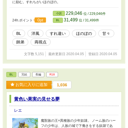
に励む。すれちがいほのぼの。
229,046
小説
位 / 229,046件
31,499
0pt
24h.ポイント
位 / 31,499件
BL
BL
洋風
すれ違い
ほのぼの
甘々
師弟
両視点
文字数 5,151
最終更新日 2020.04.05
登録日 2020.04.05
BL
完結
長編
R18
お気に入りに追加
1,036
黄色い果実の見せる夢
レエ
魔獣族の王×異種族の少年奴隷。 ノーム族のハー
フの少年は、人族の城で下働きをする奴隷であ