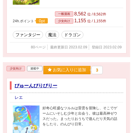
8,562
一般漫画
位 / 8,562件
1,155
0pt
24h.ポイント
位 / 1,155件
少女向け
ファンタジー
魔法
ドラゴン
80ページ
最終更新日 2023.02.09
登録日 2023.02.09
少女向け
連載中
お気に入りに追加
3
びゅーんびりびりー
レエ
好奇心旺盛なツルルは雷雲を冒険し、そこでゲ
ームにいそしむ少年と出会う。彼は最高神ゼウ
スだった。まったりおうちで遊んだり天気の話
をしたり。のんびり日常。