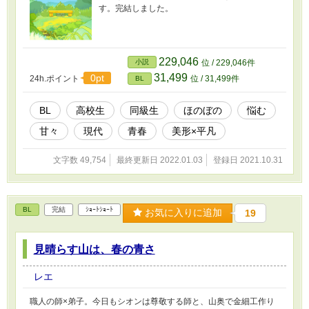
す。完結しました。
229,046
小説
位 / 229,046件
31,499
0pt
24h.ポイント
位 / 31,499件
BL
BL
高校生
同級生
ほのぼの
悩む
甘々
現代
青春
美形×平凡
文字数 49,754
最終更新日 2022.01.03
登録日 2021.10.31
BL
完結
ｼｮｰﾄｼｮｰﾄ
お気に入りに追加
19
見晴らす山は、春の青さ
レエ
職人の師×弟子。今日もシオンは尊敬する師と、山奥で金細工作り