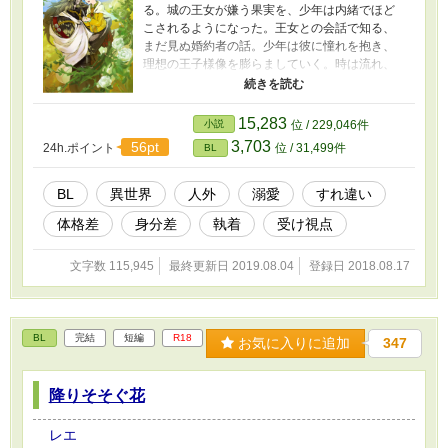
る。城の王女が嫌う果実を、少年は内緒でほど
こされるようになった。王女との会話で知る、
まだ見ぬ婚約者の話。少年は彼に憧れを抱き、
理想の王子様像を膨らましていく。時は流れ、
花嫁を迎えにきたのは、残虐と噂される異形の
魔獣王だった。怯える王女に興味を失った魔獣
王アージュは、王女を守ろうとするハーフノー
15,283
小説
位 / 229,046件
ムの少年をかわりに連れ去る。 【注】攻めが四
3,703
56pt
24h.ポイント
位 / 31,499件
BL
つ目です。サイト転載。R18部分は番外編（後
日談）から。番外編はひたすら甘々です。
BL
異世界
人外
溺愛
すれ違い
体格差
身分差
執着
受け視点
文字数 115,945
最終更新日 2019.08.04
登録日 2018.08.17
BL
完結
短編
R18
お気に入りに追加
347
降りそそぐ花
レエ