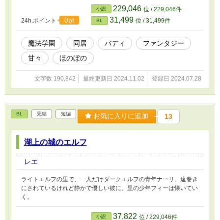
229,046
小説
位 / 229,046件
31,499
0pt
24h.ポイント
位 / 31,499件
BL
魔法学園
同居
バディ
ファンタジー
甘々
ほのぼの
文字数 190,842
最終更新日 2024.11.02
登録日 2024.07.28
BL
完結
短編
お気に入りに追加
13
湖上の城のエルフ
レエ
ライトエルフの里で、一人だけダークエルフの青年ナーリ。遠巻き
にされているけれど静かで優しい彼に、里の少年フィーは懐いてい
く。
37,822
小説
位 / 229,046件