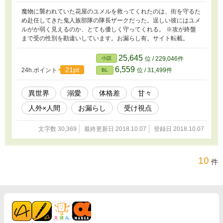
魔物に襲われていた花屋のユメルを救ってくれたのは、街を守るた
め赴任してきた鬼人族部隊の隊長ザークだった。逞しい彼にはユメ
ルがか弱く見えるのか、とても優しく守ってくれる。 ※攻が終盤
まで受の性別を勘違いしています。お漏らし有。サイト転載。
25,645
小説
位 / 229,046件
6,559
21pt
24h.ポイント
位 / 31,499件
BL
異世界
溺愛
体格差
甘々
人外×人間
お漏らし
受け視点
文字数 30,369
最終更新日 2018.10.07
登録日 2018.10.07
10
件