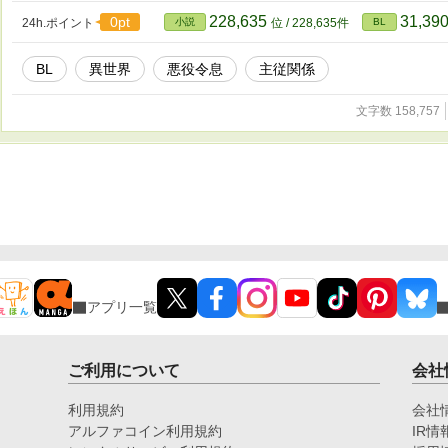
228,635
31,39
0pt
24h.ポイント
小説
位 / 228,635件
BL
BL
異世界
悪役令息
主従関係
文字数 158,757
アプリ一覧
ご利用について
会社
利用規約
会社
アルファコイン利用規約
IR情