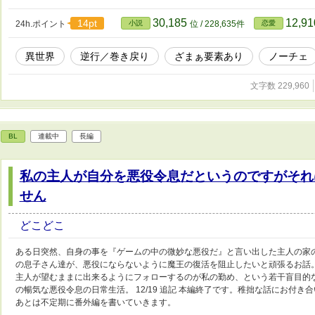
30,185
12,9
14pt
24h.ポイント
小説
位 / 228,635件
恋愛
異世界
逆行／巻き戻り
ざまぁ要素あり
ノーチェ
文字数 229,960
BL
連載中
長編
私の主人が自分を悪役令息だというのですがそれ
せん
どこどこ
ある日突然、自身の事を『ゲームの中の微妙な悪役だ』と言い出した主人の家
の息子さん達が、悪役にならないように魔王の復活を阻止したいと頑張るお話
主人が望むままに出来るようにフォローするのが私の勤め、という若干盲目的
の暢気な悪役令息の日常生活。 12/19 追記 本編終了です。稚拙な話にお付
あとは不定期に番外編を書いていきます。