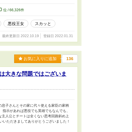
10
位 / 66,326件
悪役王女
スカッと
最終更新日 2022.10.19
登録日 2022.01.31
お気に入りに追加
136
は大きな問題ではございま
の息子さんとその家に代々使える家臣の家柄
。 指示があれば悪役でも英雄でもなんでも、
な主人公とチートは全くない思考回路斜め上
き合いいただきましてありがとうございました！