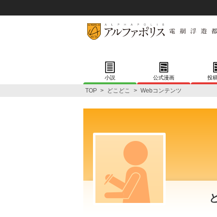
小説
公式漫画
投
TOP
>
どこどこ
>
Webコンテンツ