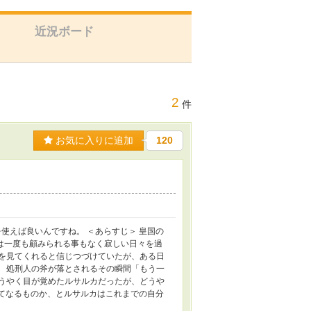
近況ボード
2
件
お気に入りに追加
120
使えば良いんですね。 ＜あらすじ＞ 皇国の
は一度も顧みられる事もなく寂しい日々を過
分を見てくれると信じつづけていたが、ある日
。 処刑人の斧が落とされるその瞬間「もう一
ようやく目が覚めたルサルカだったが、どうや
てなるものか、とルサルカはこれまでの自分