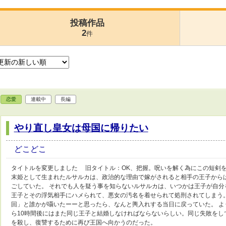
投稿作品
2
件
恋愛
連載中
長編
やり直し皇女は母国に帰りたい
どこどこ
タイトルを変更しました 旧タイトル：OK、把握。呪いを解く為にこの短剣を
末姫として生まれたルサルカは、政治的な理由で嫁がされると相手の王子から
ごしていた。 それでも人を疑う事を知らないルサルカは、いつかは王子が自
王子とその浮気相手にハメられて、悪女の汚名を着せられて処刑されてしまう
回」と誰かが囁いたーーと思ったら、なんと輿入れする当日に戻っていた。 
ら10時間後にはまた同じ王子と結婚しなければならないらしい。同じ失敗をし
を殺し、復讐するために再び王国へ向かうのだった。