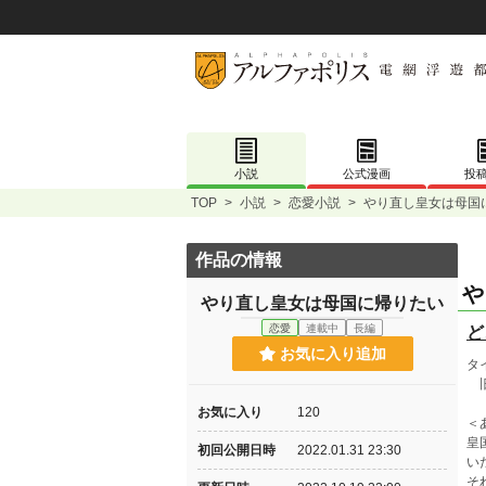
小説
公式漫画
投
TOP
>
小説
>
恋愛小説
>
やり直し皇女は母国
作品の情報
や
やり直し皇女は母国に帰りたい
恋愛
連載中
長編
ど
お気に入り追加
タ
旧
お気に入り
120
＜
皇
初回公開日時
2022.01.31 23:30
い
そ