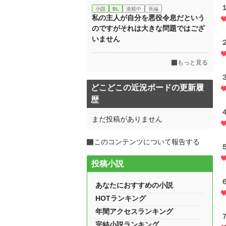
小説
BL
連載中
長編
私の主人が自分を悪役令息だという
のですがそれは大きな問題ではござ
いません
もっと見る
どこどこの近況ボードの更新履
歴
まだ投稿がありません
このコンテンツについて報告する
投稿小説
あなたにおすすめの小説
HOTランキング
年間アクセスランキング
完結小説ランキング