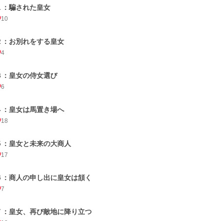
１：騙された皇女
10
２：お別れをする皇女
4
３：皇女の侍女選び
6
４：皇女は馬置き場へ
18
５：皇女と未来の大商人
17
６：商人の申し出に皇女は頷く
7
７：皇女、再び敵地に降り立つ