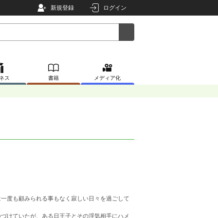
新規登録
ログイン
ネス
書籍
メディア化
は一度も顧みられる事もなく寂しい日々を過ごして
つづけていたが、ある日王子とその浮気相手にハメ