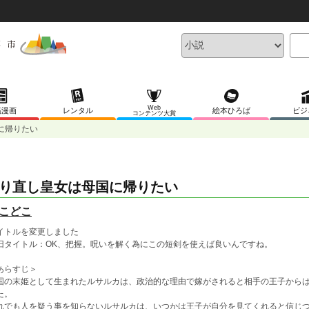
Web
稿漫画
レンタル
絵本ひろば
ビジ
コンテンツ大賞
に帰りたい
り直し皇女は母国に帰りたい
こどこ
イトルを変更しました
タイトル：OK、把握。呪いを解く為にこの短剣を使えば良いんですね。
あらすじ＞
国の末姫として生まれたルサルカは、政治的な理由で嫁がされると相手の王子から
た。
れでも人を疑う事を知らないルサルカは、いつかは王子が自分を見てくれると信じ