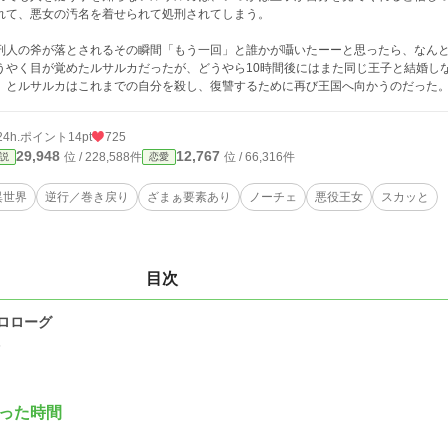
れて、悪女の汚名を着せられて処刑されてしまう。
刑人の斧が落とされるその瞬間「もう一回」と誰かが囁いたーーと思ったら、なん
うやく目が覚めたルサルカだったが、どうやら10時間後にはまた同じ王子と結婚し
、とルサルカはこれまでの自分を殺し、復讐するために再び王国へ向かうのだった
24h.ポイント
14pt
725
29,948
12,767
位 / 228,588件
位 / 66,316件
説
恋愛
異世界
逆行／巻き戻り
ざまぁ要素あり
ノーチェ
悪役王女
スカッと
目次
ロローグ
5
った時間