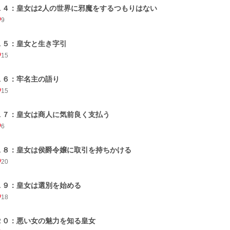
１４：皇女は2人の世界に邪魔をするつもりはない
9
１５：皇女と生き字引
15
１６：牢名主の語り
15
１７：皇女は商人に気前良く支払う
6
１８：皇女は侯爵令嬢に取引を持ちかける
20
１９：皇女は選別を始める
18
２０：悪い女の魅力を知る皇女