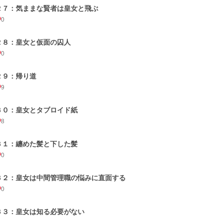
２７：気ままな賢者は皇女と飛ぶ
0
２８：皇女と仮面の囚人
0
２９：帰り道
9
３０：皇女とタブロイド紙
8
３１：纏めた髪と下した髪
0
３２：皇女は中間管理職の悩みに直面する
0
３３：皇女は知る必要がない