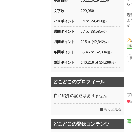
更新日時
2022.10.19 22:00
ら
文字数
229,960
処
よ
24h.ポイント
14 pt (29,948位)
か
週間ポイント
77 pt (38,585位)
月間ポイント
315 pt (42,842位)
小
年間ポイント
3,745 pt (52,394位)
累計ポイント
146,218 pt (24,288位)
どこどこのプロフィール
プ
自己紹介の記述はありません
もっと見る
遡
どこどこの登録コンテンツ