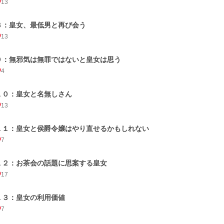
13
８：皇女、最低男と再び会う
13
９：無邪気は無罪ではないと皇女は思う
4
１０：皇女と名無しさん
13
１１：皇女と侯爵令嬢はやり直せるかもしれない
7
１２：お茶会の話題に思案する皇女
17
１３：皇女の利用価値
7