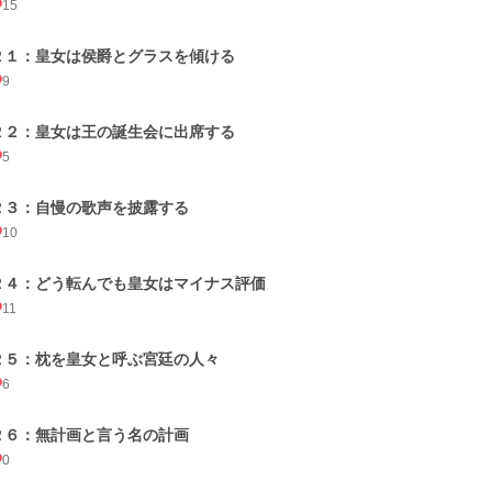
15
２１：皇女は侯爵とグラスを傾ける
9
２２：皇女は王の誕生会に出席する
5
２３：自慢の歌声を披露する
10
２４：どう転んでも皇女はマイナス評価
11
２５：枕を皇女と呼ぶ宮廷の人々
6
２６：無計画と言う名の計画
0