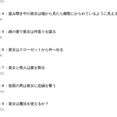
10
３４：盗み聞き中の皇女は端から見たら郷愁にかられているように見え
0
３５：緑の壷で皇女は仲直りを謀る
0
３６：皇女はクローゼットから外へ出る
0
３７：皇女と商人は腹を割る
10
３８：仮面の男は皇女に忠誠を誓う
10
３９：皇女は魔法を使えるか？
10