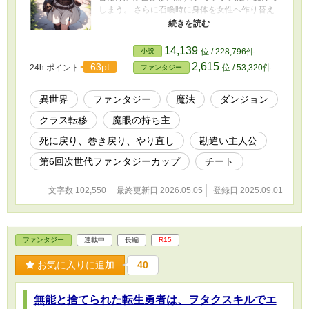
しまう。 さらに召喚時に身体を女性へ作り替え
られていたことでクラスメイト達から偽物扱い
され、危険地帯《死の森》へ追放されてしまっ
た。 そこで待っていたのは絶対的な死。 ――だ
14,139
小説
位 / 228,796件
が、死んだはずの華音は再び召喚前の時間へ戻
2,615
63pt
24h.ポイント
位 / 53,320件
ファンタジー
っていた。 発動した固有スキルは、神すら紛失
した超規格外のEXランクスキル【無限増殖】。
その能力は《残機無限》。 何度死んでもやり直
異世界
ファンタジー
魔法
ダンジョン
せるという、常識外れの死に戻り能力だった。
クラス転移
魔眼の持ち主
さらに死ぬたびに知識とスキルは蓄積されてい
く。 鑑定。 魔術眼。 テイム。 神のミスによっ
死に戻り、巻き戻り、やり直し
勘違い主人公
て本来なら他の勇者へ与えられるはずだった能
力までも獲得していく華音。 一方、彼を偽物と
第6回次世代ファンタジーカップ
チート
して切り捨てた帝国は知らない。 自分達が追放
した存在こそ、世界最強の勇者候補だったこと
文字数 102,550
最終更新日 2026.05.05
登録日 2025.09.01
を――。 無限の命と無限の試行錯誤で最強へ至
る、追放×死に戻り×成り上がりファンタジー開
幕！
ファンタジー
連載中
長編
R15
お気に入りに追加
40
無能と捨てられた転生勇者は、ヲタクスキルでエ