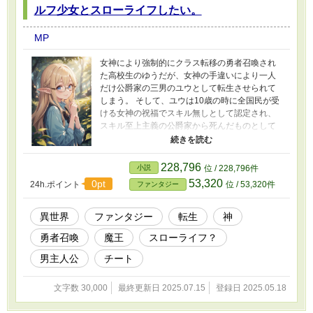
ルフ少女とスローライフしたい。
MP
女神により強制的にクラス転移の勇者召喚され
た高校生のゆうだが、女神の手違いにより一人
だけ公爵家の三男のユウとして転生させられて
しまう。 そして、ユウは10歳の時に全国民が受
ける女神の祝福でスキル無しとして認定され、
スキル至上主義の公爵家から死んだものとして
魔の森に捨てられてしまう。 捨てられたユウは
女神より貰ったバグスキルが覚醒して何とか生
き延び、魔の森でたくましく生きていく。 その
228,796
小説
位 / 228,796件
後、ある事件をきっかけにユウは街には戻らず
53,320
0pt
24h.ポイント
位 / 53,320件
ファンタジー
魔の森でスローライフを目指す事にした。
異世界
ファンタジー
転生
神
勇者召喚
魔王
スローライフ？
男主人公
チート
文字数 30,000
最終更新日 2025.07.15
登録日 2025.05.18