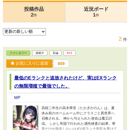
投稿作品
近況ボード
2
1
件
件
2
件
ファンタジー
連載中
長編
R15
お気に入りに追加
809
最低のEランクと追放されたけど、実はEXランク
の無限増殖で最強でした。
MP
高校二年生の高木華音（たかぎかのん）は、夏
休み前のホームルーム中にクラスごと異世界へ
召喚される。 神から与えられた使命は魔王討
伐。 しかし帝国で行われた適性検査の結果、華
音だけが存在しないはずのEランク判定を受けて