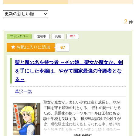
2
件
ファンタジー
連載中
長編
R15
お気に入りに追加
67
聖と魔の名を持つ者 ～その娘、聖女か魔女か。剣
を手にした令嬢は、やがて国家最強の守護者とな
る～
草沢一臨
聖女か魔女か。美しい少女は友と成長し、やが
て国を守る最強の剣となる。 憧れの騎士になる
ため、男爵家の娘ラーソルバールは王都にある
騎士学校を受験する。 模擬戦闘試験で受験生が
皆、現役騎士達に軽くあしらわれる中、幼い頃
から独学で剣を振ってきた彼女は騎士団長の一
人と互角に戦い、周囲を驚かせた。 魔法が不得