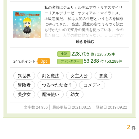
https://kakuyomu.jp/works/11773540548941766
私の名前はジェリカルデムアウトリアスマイリ
53
ーリアルデリーゼ・オディアル・マイラトス。
上級悪魔だ。 私は人間の生態というものを観察
にやってきた。 当然、悪魔の姿でうろつく訳に
も行かないので変身の魔法を使っている。 今の
見た目は、人間の雌に他ならない。 ……はずだ
ったのだが。 悪魔の冒険者ライフはドタバタ喜
劇の香り。 画像はCHARAT様
(ttps://charat.me/chibi/)を利用させていただいて
228,705
小説
位 / 228,705件
います。
53,288
0pt
24h.ポイント
位 / 53,288件
ファンタジー
異世界
剣と魔法
女主人公
悪魔
冒険者
つるぺた幼女？
コメディ
美少女
魔法使い
幼女
文字数 24,936
最終更新日 2021.08.15
登録日 2019.09.22
2
件