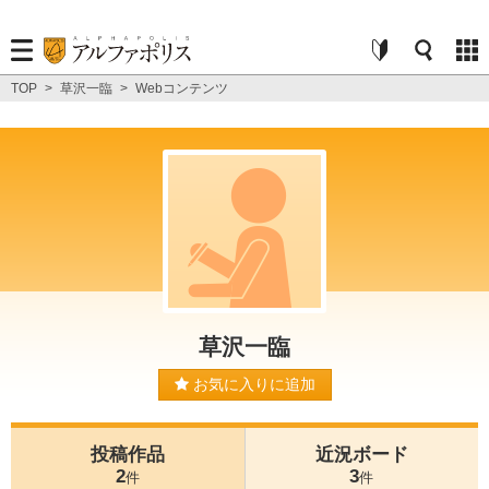
TOP
>
草沢一臨
>
Webコンテンツ
草沢一臨
お気に入りに追加
投稿作品
近況ボード
2
3
件
件