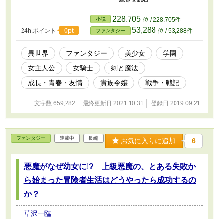
手でありながらも、なんとか試験に合格し騎士
学校に通い始める。 そして運命の悪戯か、幼年
228,705
小説
位 / 228,705件
学校時代からラーソルバールを宿敵として追い
53,288
0pt
24h.ポイント
位 / 53,288件
ファンタジー
かけ続ける公爵令嬢エラゼルと再会。 学校の内
外で色々な事件や国家単位の陰謀に巻き込まれ
ながらラーソルバールは成長していく。 対立し
異世界
ファンタジー
美少女
学園
つつ背を預ける、そんなエラゼルとの関係
女主人公
女騎士
剣と魔法
は……。 望まぬ戦いや、抗えない出来事に苦悩
しながら、それでも少女は未来のために「騎
成長・青春・友情
貴族令嬢
戦争・戦記
士」になるため歩みを止めない。 やがて彼女は
騎士となり、国の危機に立ち向かうことにな
文字数 659,282
最終更新日 2021.10.31
登録日 2019.09.21
る。 ちゃんとしたファンタジーの世界を少しだ
けハートフルに、ちょっとコメディっぽく、少
しだけの涙を添えて。 ラーソルバールの人生
（友情と恋と冒険と戦争）の物語です。 ■ ■騎士
ファンタジー
連載中
長編
編に突入しました！！■ 転移転生無し、主人公は
お気に入りに追加
6
チートキャラでもありません。 序盤の戦闘シー
ンは以下のあたり。 「第一章：（三）牙竜将」
悪魔がなぜ幼女に!? 上級悪魔の、とある失敗か
「第三章：（四）思い出と因縁（後編）」「第
四章：（一）通り雨のあとで」 ************ 恋愛
ら始まった冒険者生活はどうやったら成功するの
話は二部に入ってからです。気長に読んでいっ
てください。 第一部 騎士学校／学生編 第二
か？
部 騎士学校／調査と出会い編 第三部 正騎士
編 こちらに本作関連の小ネタもあります（外部
草沢一臨
リンク→カクヨム様）