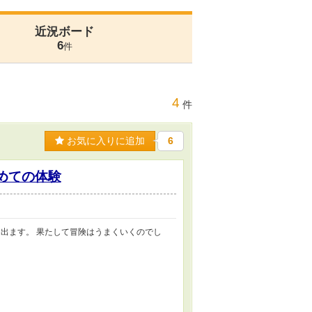
近況ボード
6
件
4
件
お気に入りに追加
6
めての体験
出ます。 果たして冒険はうまくいくのでし