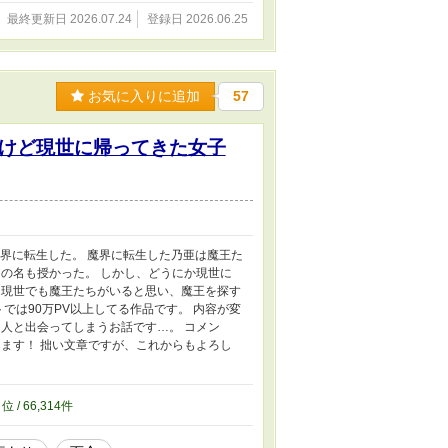
最終更新日 2026.07.24
登録日 2026.06.25
お気に入りに追加
57
けど現世に帰ってきた女子
界に転生した。 魔界に転生した乃亜は魔王た
の名も授かった。 しかし、どうにか現世に
 現世でも魔王たちがいると思い、魔王を探す
では90万PV以上してる作品です。 内容が変
人と出会ってしまうお話です…。 コメン
ます！ 拙い文章ですが、これからもよろし
2
位 / 66,314件