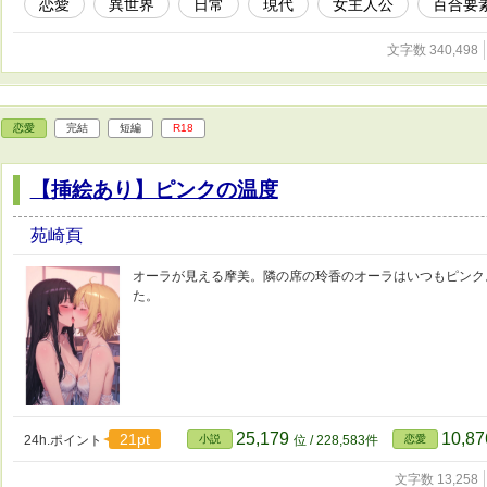
恋愛
異世界
日常
現代
女主人公
百合要
文字数 340,498
恋愛
完結
短編
R18
【挿絵あり】ピンクの温度
苑崎頁
オーラが見える摩美。隣の席の玲香のオーラはいつもピンク
た。
25,179
10,8
21pt
24h.ポイント
小説
位 / 228,583件
恋愛
文字数 13,258