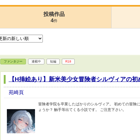
投稿作品
4
件
ファンタジー
連載中
短編
R18
【H挿絵あり】新米美少女冒険者シルヴィアの初
苑崎頁
冒険者学院を卒業したばかりのシルヴィア。 初めての冒険に
ょうか？ 触手等出てくる小説です。 ご注意下さい。