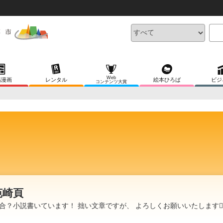
Web
稿漫画
レンタル
絵本ひろば
ビジ
コンテンツ大賞
苑崎頁
合？小説書いています！ 拙い文章ですが、 よろしくお願いいたします🙇‍♂