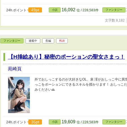
16,092
49pt
24h.ポイント
小説
位 / 228,583件
ファンタジー
文字数 8,182
ファンタジー
連載中
長編
R18
【H挿絵あり】秘密のポーションの聖女さまっ！
苑崎頁
外でおしっこするのが大好きなOL、泉 澪がおしっこ中に異
っこをポーションにできるスキルを授かります！ おしっこ
みください🙏
19,609
35pt
24h.ポイント
小説
位 / 228,583件
ファンタジー