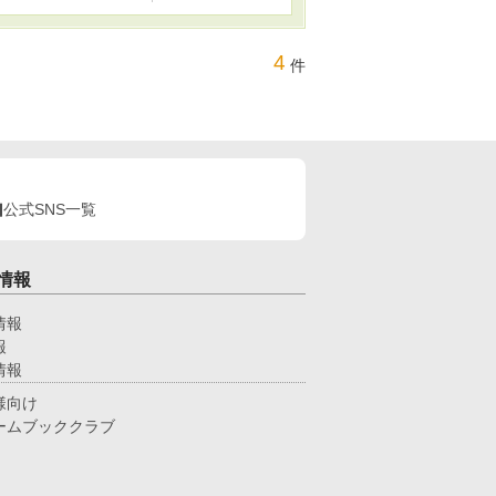
4
件
公式SNS一覧
情報
情報
報
情報
様向け
ームブッククラブ