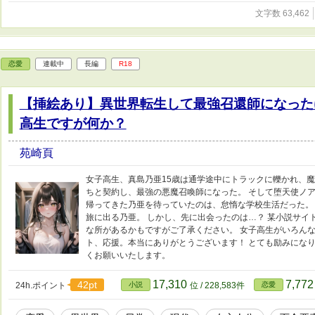
文字数 63,462
恋愛
連載中
長編
R18
【挿絵あり】異世界転生して最強召還師になった
高生ですが何か？
苑崎頁
女子高生、真島乃亜15歳は通学途中にトラックに轢かれ、魔
ちと契約し、最強の悪魔召喚師になった。 そして堕天使ノア
帰ってきた乃亜を待っていたのは、怠惰な学校生活だった。
旅に出る乃亜。 しかし、先に出会ったのは…？ 某小説サイト
な所があるかもですがご了承ください。 女子高生がいろんな
ト、応援。本当にありがとうございます！ とても励みになり
くお願いいたします。
17,310
7,77
42pt
24h.ポイント
小説
位 / 228,583件
恋愛