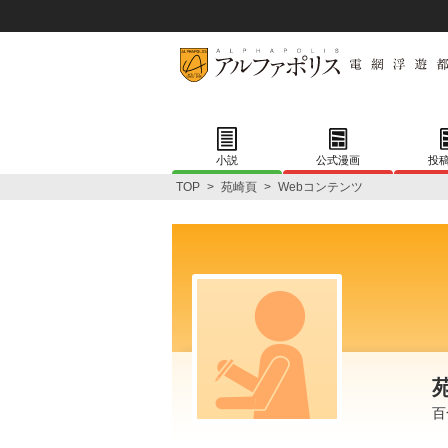
小説
公式漫画
投
TOP
>
苑崎頁
>
Webコンテンツ
百