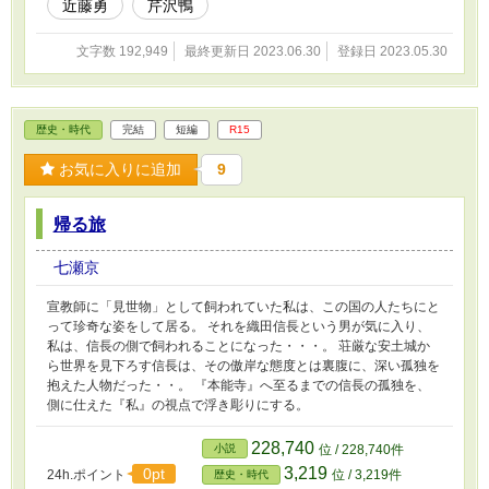
近藤勇
芹沢鴨
文字数 192,949
最終更新日 2023.06.30
登録日 2023.05.30
歴史・時代
完結
短編
R15
お気に入りに追加
9
帰る旅
七瀬京
宣教師に「見世物」として飼われていた私は、この国の人たちにと
って珍奇な姿をして居る。 それを織田信長という男が気に入り、
私は、信長の側で飼われることになった・・・。 荘厳な安土城か
ら世界を見下ろす信長は、その傲岸な態度とは裏腹に、深い孤独を
抱えた人物だった・・。 『本能寺』へ至るまでの信長の孤独を、
側に仕えた『私』の視点で浮き彫りにする。
228,740
小説
位 / 228,740件
3,219
0pt
24h.ポイント
位 / 3,219件
歴史・時代