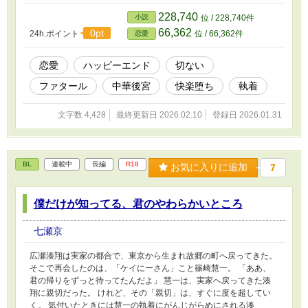
わりに命じたのは―― 美しき宰相・璃椒《りし
ょう》に、皇后を抱かせることだった。 見つめ
228,740
小説
位 / 228,740件
る皇帝の前で、触れられ、声を殺し、夜を越え
66,362
0pt
24h.ポイント
位 / 66,362件
恋愛
る皇后。 一晩でも拒めば、花牌が選ばれ、誰か
が死ぬ。 触れないまま支配する皇帝。 命令とし
て抱く宰相。 二人の間で快楽へと堕ちてい
恋愛
ハッピーエンド
切ない
く・・。 それでも曖甯は、溺れてしまった。 愛
ファタール
中華後宮
快楽堕ち
執着
してくれない男に――。
文字数 4,428
最終更新日 2026.02.10
登録日 2026.01.31
BL
連載中
長編
R18
お気に入りに追加
7
僕だけが知ってる、君のやわらかいところ
七瀬京
広瀬湊翔は実家の都合で、東京から生まれ故郷の町へ戻ってきた。
そこで再会したのは、「ケイにーさん」こと篠崎慧一。 「ああ、
君の帰りをずっと待ってたんだよ」 慧一は、実家へ戻ってきた湊
翔に親切だった。 けれど、その「親切」は、すぐに度を超してい
く。 気付いたときには慧一の執着にがんじがらめにされる湊