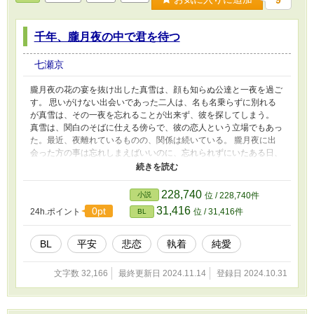
千年、朧月夜の中で君を待つ
七瀬京
朧月夜の花の宴を抜け出した真雪は、顔も知らぬ公達と一夜を過ご
す。 思いがけない出会いであった二人は、名も名乗らずに別れる
が真雪は、その一夜を忘れることが出来ず、彼を探してしまう。
真雪は、関白のそばに仕える傍らで、彼の恋人という立場でもあっ
た。最近、夜離れているものの、関係は続いている。 朧月夜に出
会った方の事は忘れしまえばいいのに、忘れられずにいたある日、
真雪は、その人と再会してしまう。 兵部卿の宮、と呼ばれる彼は
先々帝の皇子で、関白の政敵とも呼ぶ方だった・・。 真雪に対し
て執着を見せ始める関白、そして、真雪に思いを寄せてくる兵部卿
228,740
小説
位 / 228,740件
の宮。 真雪を巡り、男たちと宮廷が思わぬ方向へ進んでい
31,416
0pt
24h.ポイント
位 / 31,416件
BL
く・・。 平安風の朝廷を舞台に桜舞う夜に出会ってしまった二人
の恋のゆくえは・・。
BL
平安
悲恋
執着
純愛
文字数 32,166
最終更新日 2024.11.14
登録日 2024.10.31