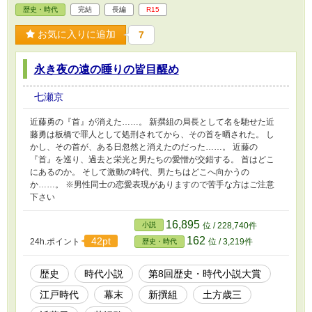
歴史・時代
完結
長編
R15
お気に入りに追加
7
永き夜の遠の睡りの皆目醒め
七瀬京
近藤勇の『首』が消えた……。 新撰組の局長として名を馳せた近
藤勇は板橋で罪人として処刑されてから、その首を晒された。 し
かし、その首が、ある日忽然と消えたのだった……。 近藤の
『首』を巡り、過去と栄光と男たちの愛憎が交錯する。 首はどこ
にあるのか。 そして激動の時代、男たちはどこへ向かうの
か……。 ※男性同士の恋愛表現がありますので苦手な方はご注意
下さい
16,895
小説
位 / 228,740件
162
42pt
24h.ポイント
位 / 3,219件
歴史・時代
歴史
時代小説
第8回歴史・時代小説大賞
江戸時代
幕末
新撰組
土方歳三