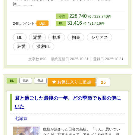
翔…………。
228,740
小説
位 / 228,740件
31,416
0pt
24h.ポイント
位 / 31,416件
BL
BL
溺愛
執着
拘束
シリアス
狂愛
濃密BL
文字数 890
最終更新日 2025.10.31
登録日 2025.10.31
BL
完結
長編
お気に入りに追加
25
君と過ごした最後の一年、どの季節でも君の傍に
いた
七瀬京
廃校が決まった田舎の高校。 「うん。思いつい
たんだ。写真を撮って、アルバムを作ろう。消