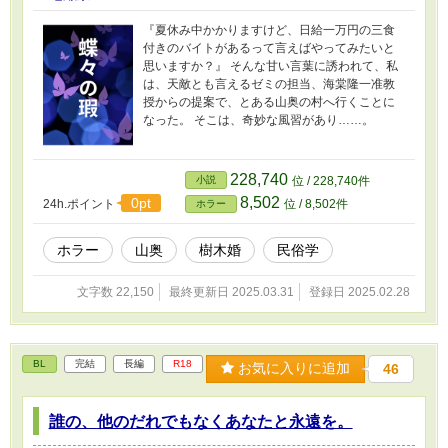
『夏休み中かかりますけど、日給一万円の三食
付きのバイトがあるって言えばやってみたいと
思いますか？』 そんな甘い言葉に誘われて、私
は、天敵とも言えるゼミの担当、海棠隆一准教
授からの提案で、とある山奥の村へ行くことに
なった。 そこは、奇妙な風習があり……。
228,740
小説
位 / 228,740件
8,502
0pt
24h.ポイント
位 / 8,502件
ホラー
ホラー
山奥
樹木婚
民俗学
文字数 22,150
最終更新日 2025.03.31
登録日 2025.02.28
BL
完結
長編
R18
お気に入りに追加
46
誰の、他のだれでもなくあなたと永遠を。