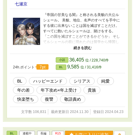
七瀬京
『帝国の甘美なる闇』と称される美貌の大公ル
シェール。 美貌、地位、名声のすべてを手中に
する彼に出来ないことは国を滅ぼすことだけ。
すべてに飽いたルシェールは、賭けをする。
「この国を滅ぼすことができるかどうか」 そし
てルシェールの前に現れたのは留学から帰国し
たばかりの、若き皇太子アルトゥールだっ
た・・。 この出会いが二人の運命を狂わせてい
く・・。 叶うことのない約束をかつて交わし
36,405
小説
位 / 228,740件
た。美しい星あかりの下、あの時、愚かにも私
9,585
7pt
24h.ポイント
位 / 31,416件
BL
は、『永遠』に焦がれていた……。 頽廃と破滅
に彩られた純愛の物語。
BL
ハッピーエンド
シリアス
純愛
年の差
年下攻め×年上受け
貴族
快楽堕ち
復讐
敬語責め
文字数 106,831
最終更新日 2024.11.30
登録日 2024.04.23
BL
連載中
長編
R15
お気に入りに追加
9