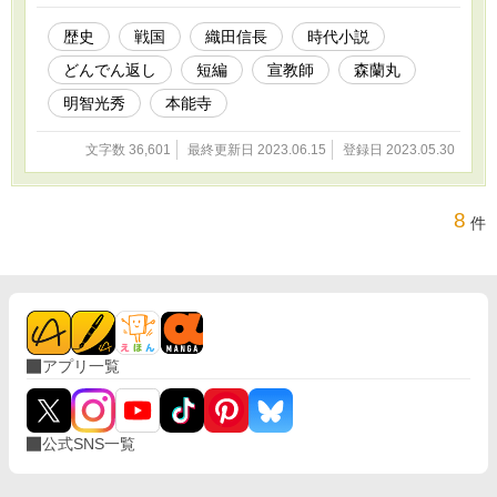
歴史
戦国
織田信長
時代小説
どんでん返し
短編
宣教師
森蘭丸
明智光秀
本能寺
文字数 36,601
最終更新日 2023.06.15
登録日 2023.05.30
8
件
アプリ一覧
公式SNS一覧