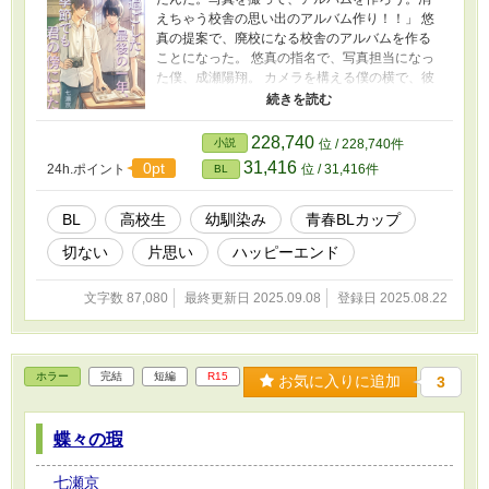
えちゃう校舎の思い出のアルバム作り！！」 悠
真の提案で、廃校になる校舎のアルバムを作る
ことになった。 悠真の指名で、写真担当になっ
た僕、成瀬陽翔。 カメラを構える僕の横で、彼
は笑いながらペンを走らせる。 ページが増える
たび、距離も少しずつ近くなる。 僕の恋心を隠
したまま――。 君とめくる、最後のページ。 そ
228,740
小説
位 / 228,740件
れは、僕たちだけの一年間の物語。
31,416
0pt
24h.ポイント
位 / 31,416件
BL
BL
高校生
幼馴染み
青春BLカップ​
切ない
片思い
ハッピーエンド
文字数 87,080
最終更新日 2025.09.08
登録日 2025.08.22
ホラー
完結
短編
R15
お気に入りに追加
3
蝶々の瑕
七瀬京