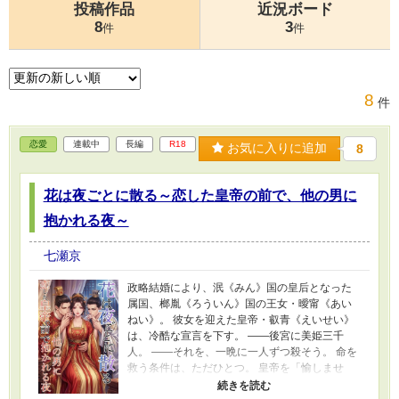
投稿作品
近況ボード
8
3
件
件
8
件
恋愛
連載中
長編
R18
お気に入りに追加
8
花は夜ごとに散る～恋した皇帝の前で、他の男に
抱かれる夜～
七瀬京
政略結婚により、泯《みん》国の皇后となった
属国、榔胤《ろういん》国の王女・曖甯《あい
ねい》。 彼女を迎えた皇帝・叡青《えいせい》
は、冷酷な宣言を下す。 ――後宮に美姫三千
人。 ――それを、一晩に一人ずつ殺そう。 命を
救う条件は、ただひとつ。 皇帝を「愉しませ
る」こと。 しかし皇帝は、曖甯を抱かない。 代