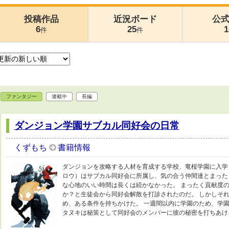
投稿作品
近況ボード
公
6
25
1
件
件
ファンタジー
連載中
長編
ダンジョン学園サブカル同好会の日常
くずもち
書籍情報
ダンジョンを攻略する人材を育成する学校、竜桜学園に入学
ロウ）はサブカル同好会に所属し、気の合う仲間達とまった
な心地のいい時間は長くは続かなかった。 まったく貢献度
か？と生徒会から同好会解散を打診されたのだ。 しかしそ
め、ある条件を持ちかけた。 一週間以内に学園のため、学
タヌキは秘策として同好会のメンバーに彼の秘密を打ちあけ