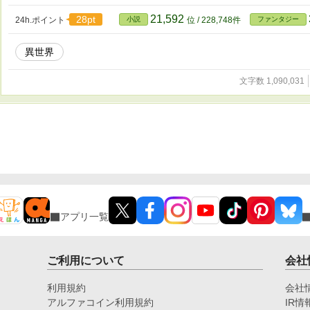
21,592
28pt
24h.ポイント
小説
位 / 228,748件
ファンタジー
異世界
文字数 1,090,031
アプリ一覧
ご利用について
会社
利用規約
会社
アルファコイン利用規約
IR情