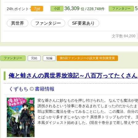
36,309
5
7pt
24h.ポイント
小説
位 / 228,748件
ファンタジー
異世界
ファンタジー
SF要素あり
文字数 84,200
ファンタジー
完結
短編
第5回ファンタジー小説大賞 特別賞受賞
俺と蛙さんの異世界放浪記～八百万ってたくさん
くずもち
書籍情報
変な爺さんに妙なものを押し付けられた。 なんでも魔法が使
誘拐されるという珍事に巻き込まれてしまったのだからたま
郎は実際に魔法を使ってみることにした。 この魔法、自分
とばっかり多すぎじゃないか？ 異世界トリップものです。 
本風ダイジェスト始めました。(現在十巻分まで差し替え中で