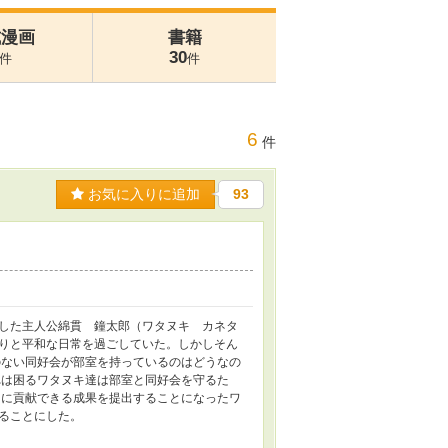
式漫画
書籍
30
件
件
6
件
お気に入りに追加
93
した主人公綿貫 鐘太郎（ワタヌキ カネタ
りと平和な日常を過ごしていた。しかしそん
のない同好会が部室を持っているのはどうなの
れは困るワタヌキ達は部室と同好会を守るた
園に貢献できる成果を提出することになったワ
ることにした。