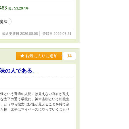
463
位 / 53,297件
魔法
最終更新日 2026.08.08
登録日 2025.07.21
お気に入りに追加
14
味の人である。
妖怪という普通の人間には見えない存在が見え
んな太平の通う学校に、神木杏樹という転校生
が、どうやら彼女は妖怪が見えることを持て余
レた楠 太平はマイペースにやっていくつもり