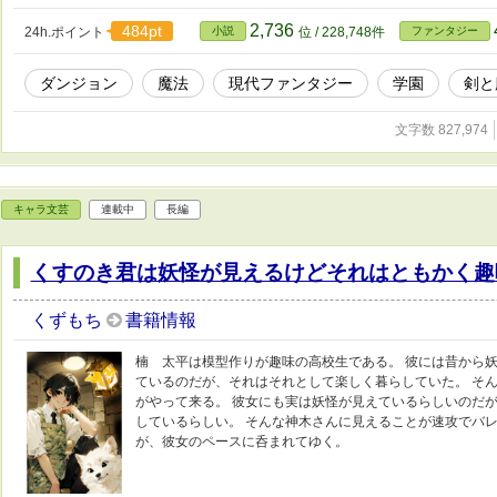
2,736
484pt
24h.ポイント
小説
位 / 228,748件
ファンタジー
ダンジョン
魔法
現代ファンタジー
学園
剣と
文字数 827,974
キャラ文芸
連載中
長編
くすのき君は妖怪が見えるけどそれはともかく趣
くずもち
書籍情報
楠 太平は模型作りが趣味の高校生である。 彼には昔から
ているのだが、それはそれとして楽しく暮らしていた。 そ
がやって来る。 彼女にも実は妖怪が見えているらしいのだ
しているらしい。 そんな神木さんに見えることが速攻でバ
が、彼女のペースに呑まれてゆく。