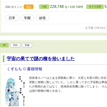
228,748
5
0pt
24h.ポイント
小説
位 / 228,748件
キャラ文芸
日常
学園
妖怪
文字数 159,919
SF
完結
長編
宇宙の果てで謎の種を拾いました
くずもち
書籍情報
技術者カノーはとある実験船に乗り、火星と木星の間に存在
実験と雑務に勤しんでいた。 しかし乗ってきた宇宙船は事
たが救助のあてはなく、絶体絶命危機に陥ってしまう。 そ
は謎の植物の種と出会う。