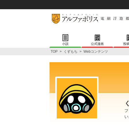
小説
公式漫画
投
TOP
>
くずもち
>
Webコンテンツ
フ
い