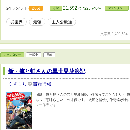
21,592
28pt
24h.ポイント
小説
位 / 228,748件
ファンタジー
異世界
最強
主人公最強
文字数 1,401,584
ファンタジー
連載中
長編
新・俺と蛙さんの異世界放浪記
くずもち
書籍情報
旧題：俺と蛙さんの異世界放浪記～外伝ってことらしい～ 
んって意味らしい～の外伝です。 太郎と愉快な仲間達が時
ジー作品です。