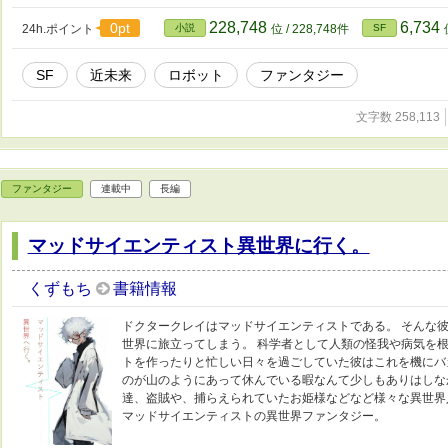
228,748
6,734
0pt
24h.ポイント
小説
位 / 228,748件
SF
SF
近未来
ロボット
ファンタジー
文字数 258,113
ファンタジー
連載中
長編
マッドサイエンティスト異世界に行く。
くずもち
書籍情報
ドクタークレイはマッドサイエンティストである。 そんな
世界に旅立ってしまう。 科学者として人類の怪我や病気を
トを作ったりと忙しい日々を過ごしていた彼はこれを機にバ
のが山のようにあって休んでいる暇なんて少しもありはしな
達、盗賊や、捕らえられていたお姫様などなど様々な異世界
マッドサイエンティストの異世界ファンタジー。