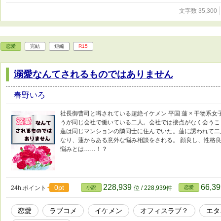
文字数 35,300
恋愛
完結
短編
R15
溺愛なんてされるものではありません
春野いろ
社長御曹司と噂されている超絶イケメン 平国 蓮 × 干物系女
うが同じ会社で働いている二人。会社では接点がなく会うこ
蓮は同じマンションの隣同士に住んでいた。蓮に誘われて二
なり、蓮からある意外な悩み相談をされる。 顔良し、性格
悩みとは……！？
228,939
66,3
0pt
24h.ポイント
小説
位 / 228,939件
恋愛
恋愛
ラブコメ
イケメン
オフィスラブ？
エタ