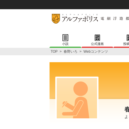
小説
公式漫画
投
TOP
>
春野いろ
>
Webコンテンツ
よ