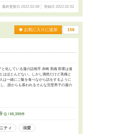
最終更新日 2022.02.08
登録日 2022.02.02
お気に入りに追加
158
子と化している蓮の話相手 赤崎 美織 部署は違
とはほとんどない。しかし偶然だけど美織と
人は一緒にご飯を食べながら話をするように
良し、誰からも慕われるそんな完璧男子の蓮の
99
位 / 66,399件
ニティ
溺愛