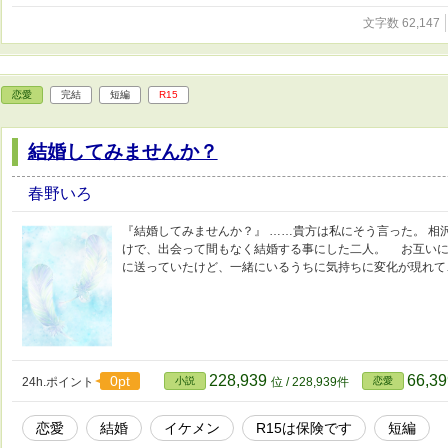
文字数 62,147
恋愛
完結
短編
R15
結婚してみませんか？
春野いろ
『結婚してみませんか？』 ……貴方は私にそう言った。 相沢
けで、出会って間もなく結婚する事にした二人。 お互いに
に送っていたけど、一緒にいるうちに気持ちに変化が現れて
228,939
66,3
0pt
24h.ポイント
小説
位 / 228,939件
恋愛
恋愛
結婚
イケメン
R15は保険です
短編