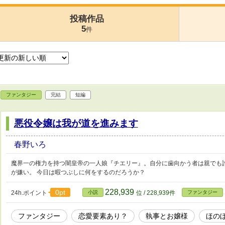
投稿作品
5
件
ファンタジー
完結
短編
悪役令嬢は我が道を進みます
春野いろ
魔界一の権力を持つ闇皇帝の一人娘『チエリー』。自分に歯向かう者は親でも
が嫌い。 今日は暇つぶしに何をするのだろうか？
228,939
0pt
24h.ポイント
小説
位 / 228,939件
ファンタジー
ファンタジー
恋愛要素あり？
執事とお嬢様
ほの