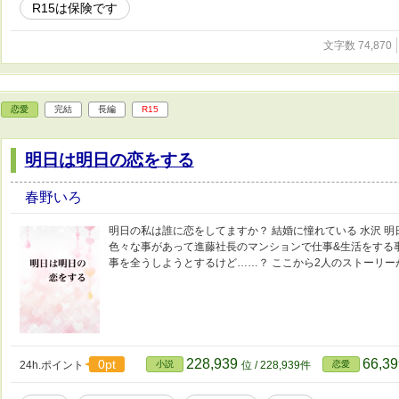
R15は保険です
文字数 74,870
恋愛
完結
長編
R15
明日は明日の恋をする
春野いろ
明日の私は誰に恋をしてますか？ 結婚に憧れている 水沢 明日
色々な事があって進藤社長のマンションで仕事&生活をする
事を全うしようとするけど……？ ここから2人のストーリー
228,939
66,3
0pt
24h.ポイント
小説
位 / 228,939件
恋愛