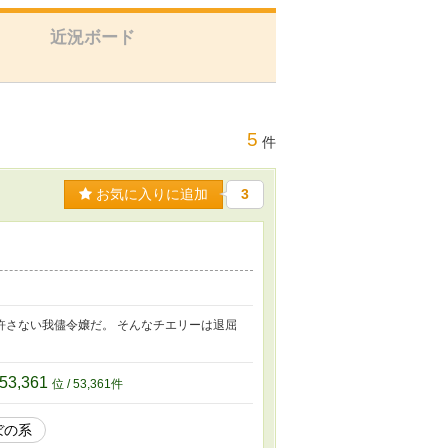
近況ボード
5
件
お気に入りに追加
3
許さない我儘令嬢だ。 そんなチエリーは退屈
53,361
位 / 53,361件
ぼの系