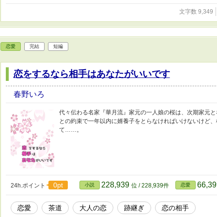
文字数 9,349
恋愛
完結
短編
恋をするなら相手はあなたがいいです
春野いろ
代々伝わる名家『華月流』家元の一人娘の桜は、次期家元と
との約束で一年以内に婿養子をとらなければいけないけど、
て……。
228,939
66,3
0pt
24h.ポイント
小説
位 / 228,939件
恋愛
恋愛
茶道
大人の恋
跡継ぎ
恋の相手