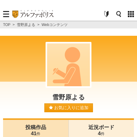
TOP
>
雪野原よる
>
Webコンテンツ
雪野原よる
お気に入りに追加
投稿作品
近況ボード
41
4
件
件