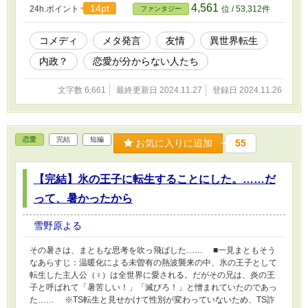
4,561
14pt
24h.ポイント
位 / 53,312件
ファンタジー
コメディ
メタ発言
友情
異世界転生
内政？
恋愛が分からない人たち
文字数 6,661
最終更新日 2024.11.27
登録日 2024.11.26
恋愛
完結
短編
お気に入りに追加
55
【完結】氷の王子に転生することにした。……だ
って、暑かったから
雪野原よる
その暑さは、まともな思考を吹っ飛ばした…… ■一見まともそう
なあらすじ：温暖化による未曽有の熱波襲来の中、氷の王子として
転生した主人公（♀）は全世界に愛される。だがその兄は、炎の王
子と呼ばれて「暑苦しい！」「滅びろ！」と憎まれていたのであっ
た…… ※TS転生と見せかけて性別が変わっていないため、TS詐