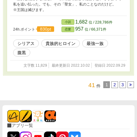
私を追い払った。でも、その「聖女」、私のことなのだけど。
※王国は滅びます。
1,682
小説
位 / 228,786件
957
830pt
24h.ポイント
位 / 66,371件
恋愛
シリアス
貴族的ヒロイン
最強一族
腹黒
文字数 11,829
最終更新日 2022.10.02
登録日 2022.09.29
41
1
2
3
件
アプリ一覧