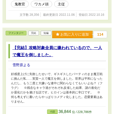
鬼教官
ワカメ頭
主従
文字数 28,356
最終更新日 2022.11.06
登録日 2022.10.16
ファンタジー
完結
短編
お気に入りに追加
114
【完結】攻略対象全員に嫌われているので、一人
で魔王を倒しました。
雪野原よる
好感度上げに失敗したせいで、ギスギスしたパーティのまま魔王戦
に挑んだ私……実質一人で魔王を倒しました。世界は平和になった
んだし、もう二度と大嫌いな連中に関わらなくてもいいよね？（フ
ラグ） ※残念なキャラ達がそれぞれ反省した結果、謎の進化だ
か退化だかを遂げる話です。ヒロインは基本的に辛口です。 ※
何も考えずに書いたらやっぱりコメディ化しました。恋愛要素はあ
りません。
36,844
小説
位 / 228,786件