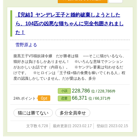
【完結】ヤンデレ王子と婚約破棄しようとした
ら、104匹の凶悪な猫ちゃんに完全包囲されまし
た！
雪野原よる
腹黒王子VS猫奴隷令嬢 だが勝者は猫 ──そこに猫がいるなら、
猫好きは負けるしかありません！ ※いろんな意味でテンション
がおかしいお話です（内容も）。 ※ヤンデレ要素は匂わせるだ
けです。 ※ヒロインは「王子様=猫の食費を稼いでくれる人」程
度の認識しかしていません。だが愛はある。多分
228,786
小説
位 / 228,786件
66,371
0pt
24h.ポイント
位 / 66,371件
恋愛
猫には勝てない
多分全員幸せ
文字数 6,728
最終更新日 2023.02.17
登録日 2023.02.15