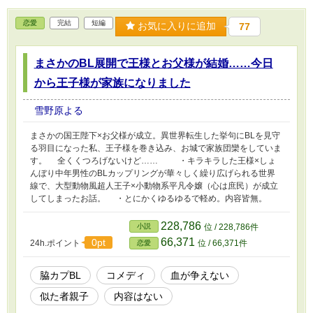
恋愛
完結
短編
お気に入りに追加
77
まさかのBL展開で王様とお父様が結婚……今日
から王子様が家族になりました
雪野原よる
まさかの国王陛下×お父様が成立。異世界転生した挙句にBLを見守
る羽目になった私、王子様を巻き込み、お城で家族団欒をしていま
す。 全くくつろげないけど…… ・キラキラした王様×しょ
んぼり中年男性のBLカップリングが華々しく繰り広げられる世界
線で、大型動物風超人王子×小動物系平凡令嬢（心は庶民）が成立
してしまったお話。 ・とにかくゆるゆるで軽め。内容皆無。
228,786
小説
位 / 228,786件
66,371
0pt
24h.ポイント
位 / 66,371件
恋愛
脇カプBL
コメディ
血が争えない
似た者親子
内容はない