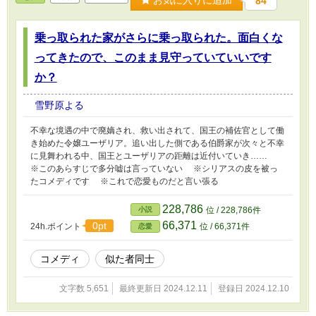
お気に入りに追加
84
乗っ取られた家がさらに乗っ取られた。面白くな
ってきたので、このまま見守っていていいです
か？
雪野原よる
不幸な境遇の中で廃嫡され、救い出されて、国王の補佐官として働
き始めた令嬢ユーザリア。追い出した側である伯爵家が次々と不幸
に見舞われる中、国王とユーザリアの距離は近付いていき……
※このあらすじで多分嘘は言っていない ※シリアスの皮を被っ
たコメディです ※これで恋愛ものだと言い張る
228,786
小説
位 / 228,786件
66,371
0pt
24h.ポイント
位 / 66,371件
恋愛
コメディ
似た者同士
文字数 5,651
最終更新日 2024.12.11
登録日 2024.12.10