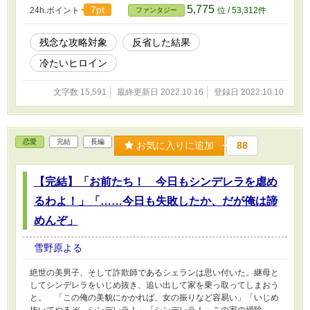
5,775
7pt
24h.ポイント
位 / 53,312件
ファンタジー
残念な攻略対象
反省した結果
冷たいヒロイン
文字数 15,591
最終更新日 2022.10.16
登録日 2022.10.10
恋愛
完結
長編
お気に入りに追加
88
【完結】「お前たち！ 今日もシンデレラを虐め
るわよ！」「……今日も失敗したか、だが俺は諦
めんぞ」
雪野原よる
絶世の美男子、そして詐欺師であるシェランは思い付いた。継母と
してシンデレラをいじめ抜き、追い出して家を乗っ取ってしまおう
と。 「この俺の美貌にかかれば、女の振りなど容易い」「いじめ