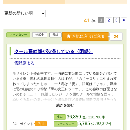
41
1
2
3
件
ファンタジー
連載中
長編
お気に入りに追加
24
クール系幹部が渋滞している〈困惑〉
雪野原よる
※サイレント修正中です。一時的に非公開にしている部分が増えて
います※ 憧れの異世界転生のはずが、「のじゃロリ」に生まれ変
わってしまったのじゃ！ 一人称は「妾」、語尾は「じゃ」、職業
は悪の組織のロリ幹部「黒の女王レジーナ」。この強制力は覆せな
いのじゃ……！ 絶望したレジーナを囲むクールで愉快な面々：
ぬいぐるみ化の呪いを受けた眼鏡参謀／最終回間際で裏切りそうな
剣豪／千の執事を持つ美少年貴族／記憶喪失の元ヒーロー側教
官。 ──彼らに囲まれて毎回気まずい思いをしているレジーナの
明日はどっちだ！── ※メインCPはショタ×ロリです。ロリゆえ
36,859
小説
位 / 228,786件
フィジカルな接触なし。最終的には婚約者とお兄ちゃん（複数）と
5,785
7pt
24h.ポイント
位 / 53,312件
ファンタジー
モンペが出来る予定。 ……▲要注意！▲ 脇キャラにBL要素