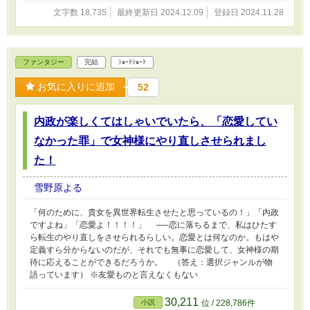
文字数 18,735
最終更新日 2024.12.09
登録日 2024.11.28
ファンタジー
完結
ｼｮｰﾄｼｮｰﾄ
お気に入りに追加
52
内政が楽しくてはしゃいでいたら、「恋愛してい
なかった罪」で女神様にやり直しさせられまし
た！
雪野原よる
「何のために、貴女を異世界転生させたと思っているの！」「内政
ですよね」「恋愛よ！！！！」 ──恋に落ちるまで、私はひたす
ら転生のやり直しをさせられるらしい。恋愛とは何なのか。もはや
定義すら分からないのだが、それでも無事に恋愛して、女神様の期
待に応えることができるだろうか。 （答え：選択ジャンルが物
語っています） ※友愛ものと言えなくもない
30,211
小説
位 / 228,786件