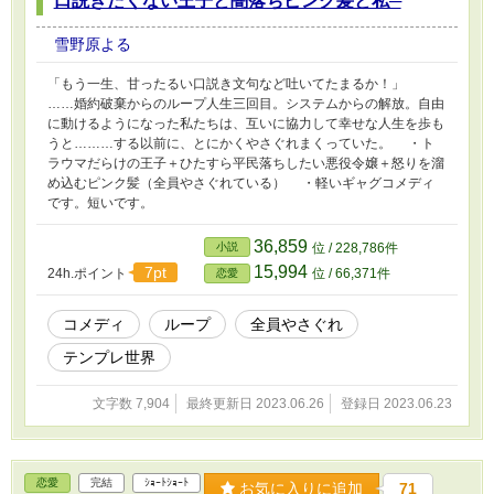
口説きたくない王子と闇落ちピンク髪と私─
雪野原よる
「もう一生、甘ったるい口説き文句など吐いてたまるか！」
……婚約破棄からのループ人生三回目。システムからの解放。自由
に動けるようになった私たちは、互いに協力して幸せな人生を歩も
うと………する以前に、とにかくやさぐれまくっていた。 ・ト
ラウマだらけの王子＋ひたすら平民落ちしたい悪役令嬢＋怒りを溜
め込むピンク髪（全員やさぐれている） ・軽いギャグコメディ
です。短いです。
36,859
小説
位 / 228,786件
15,994
7pt
24h.ポイント
位 / 66,371件
恋愛
コメディ
ループ
全員やさぐれ
テンプレ世界
文字数 7,904
最終更新日 2023.06.26
登録日 2023.06.23
恋愛
完結
ｼｮｰﾄｼｮｰﾄ
お気に入りに追加
71