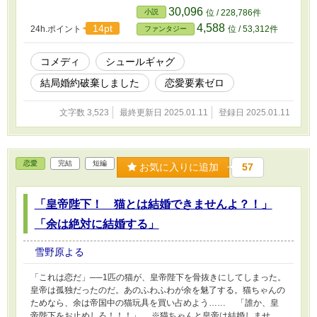
30,096
小説
位 / 228,786件
4,588
14pt
24h.ポイント
位 / 53,312件
ファンタジー
コメディ
シュールギャグ
結局婚約破棄しました
恋愛要素ゼロ
文字数 3,523
最終更新日 2025.01.11
登録日 2025.01.11
恋愛
完結
短編
お気に入りに追加
57
「皇帝陛下！ 猫とは結婚できませんよ？！」
「余は絶対に結婚する」
雪野原よる
「これは恋だ」──1匹の猫が、皇帝陛下を骨抜きにしてしまった。
皇帝は孤独だったのだ。あのふわふわが余を魅了する。猫ちゃんの
ためなら、余は帝国中の猫玩具を買い占めよう…… 「誰か、皇
帝陛下をお止めしろ！！！」 ※猫ちゃんと皇帝は結婚しませ