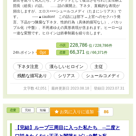
副官を庇って死んだら、アンデッドとして復活させられた女性騎士
団長（総長）の話。 ……話の展開上、下ネタ、直截的な表現が
頻出しますが、エロス<<<シュールコメディ（たまにシリアス）で
す。 -----▲caution! この話には部下→上官へのセクハラ発
言、下品かつ陳腐な下ネタ、性的行為（具体的描写なし）、バカッ
プル化（中盤）、不死者ゆえの異形表現が含まれます。ヒーローは
一途な変態です。ヒロインは鉄拳制裁を繰り出します。
228,786
小説
位 / 228,786件
66,371
0pt
24h.ポイント
位 / 66,371件
恋愛
下ネタ注意
漢らしいヒロイン
主従
残酷な描写あり
シリアス
シュールコメディ
文字数 42,051
最終更新日 2023.08.18
登録日 2023.07.31
恋愛
完結
短編
お気に入りに追加
86
【完結】ループ三周目に入った私たち ─二度と