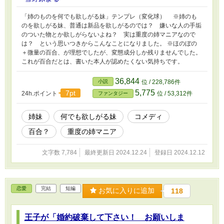
「姉のものを何でも欲しがる妹」テンプレ（変化球） ※姉のも
のを欲しがる妹、普通は新品を欲しがるのでは？ 嫌いな人の手垢
のついた物とか欲しがらないよね？ 実は重度の姉マニアなので
は？ という思いつきからこんなことになりました。 ※ほのぼの
＋微量の百合、が理想でしたが、変態成分しか残りませんでした。
これが百合だとは、書いた本人が認めたくない気持ちです。
36,844
小説
位 / 228,786件
5,775
7pt
24h.ポイント
位 / 53,312件
ファンタジー
姉妹
何でも欲しがる妹
コメディ
百合？
重度の姉マニア
文字数 7,784
最終更新日 2024.12.24
登録日 2024.12.12
恋愛
完結
短編
お気に入りに追加
118
王子が「婚約破棄して下さい！ お願いしま