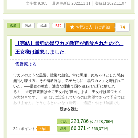
文字数 9,365
最終更新日 2022.11.11
登録日 2022.11.07
恋愛
完結
短編
R15
お気に入りに追加
74
【完結】最強の黒ワカメ教官が追放されたので、
王女様は激怒しました。
雪野原よる
ワカメのような黒髪、陰鬱な顔色、常に黒服、ぬちゃりとした慇懃
無礼な喋り方。その鬼教官は、弟子たちに「黒ワカメ」と呼ばれて
いた。──最強の教官、適当な理由で国を追われて野に放たれ
る！ ※恋愛要素は全て王女様が担当します。王女様は黒ワカメ
が大好きです。 ※R15に設定しているのは願望であって予定では
ありません。そうなるといいな（弱気） 追記：やはり無謀でし
た。反省しています…… 恋愛的な意味ではR15達成ならず、ただ
微妙に淫靡だったりダークだったりはしますが結論としてはコメデ
ィです。
228,786
小説
位 / 228,786件
66,371
0pt
24h.ポイント
位 / 66,371件
恋愛