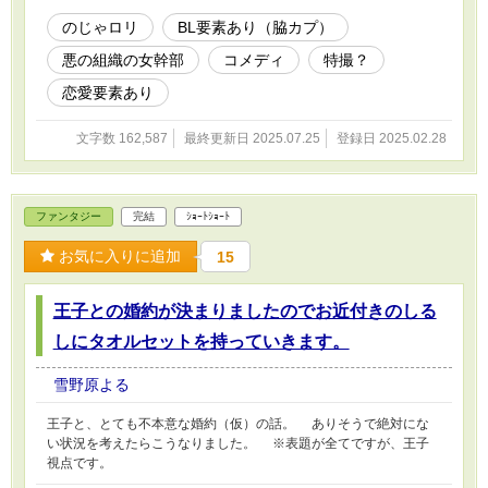
が発生します。百合も有り。
のじゃロリ
BL要素あり（脇カプ）
悪の組織の女幹部
コメディ
特撮？
恋愛要素あり
文字数 162,587
最終更新日 2025.07.25
登録日 2025.02.28
ファンタジー
完結
ｼｮｰﾄｼｮｰﾄ
お気に入りに追加
15
王子との婚約が決まりましたのでお近付きのしる
しにタオルセットを持っていきます。
雪野原よる
王子と、とても不本意な婚約（仮）の話。 ありそうで絶対にな
い状況を考えたらこうなりました。 ※表題が全てですが、王子
視点です。