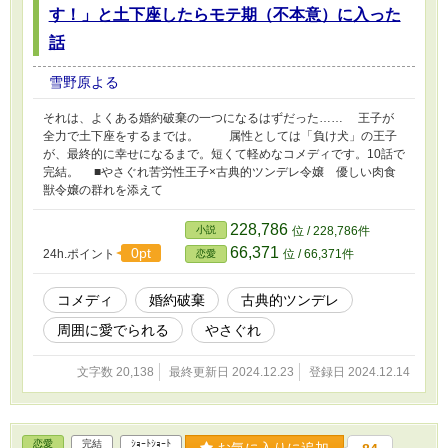
す！」と土下座したらモテ期（不本意）に入った
話
雪野原よる
それは、よくある婚約破棄の一つになるはずだった…… 王子が
全力で土下座をするまでは。 属性としては「負け犬」の王子
が、最終的に幸せになるまで。短くて軽めなコメディです。10話で
完結。 ■やさぐれ苦労性王子×古典的ツンデレ令嬢 優しい肉食
獣令嬢の群れを添えて
228,786
小説
位 / 228,786件
66,371
0pt
24h.ポイント
位 / 66,371件
恋愛
コメディ
婚約破棄
古典的ツンデレ
周囲に愛でられる
やさぐれ
文字数 20,138
最終更新日 2024.12.23
登録日 2024.12.14
恋愛
完結
ｼｮｰﾄｼｮｰﾄ