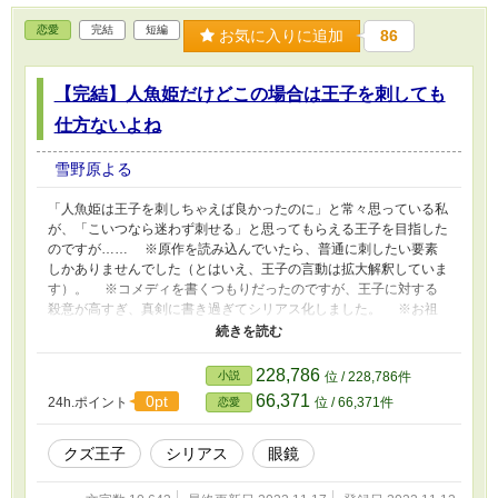
恋愛
完結
短編
お気に入りに追加
86
【完結】人魚姫だけどこの場合は王子を刺しても
仕方ないよね
雪野原よる
「人魚姫は王子を刺しちゃえば良かったのに」と常々思っている私
が、「こいつなら迷わず刺せる」と思ってもらえる王子を目指した
のですが…… ※原作を読み込んでいたら、普通に刺したい要素
しかありませんでした（とはいえ、王子の言動は拡大解釈していま
す）。 ※コメディを書くつもりだったのですが、王子に対する
殺意が高すぎ、真剣に書き過ぎてシリアス化しました。 ※お祖
母様とお父様はほぼ原作のキャラを踏襲しているつもりです。
※前後編+後日談が四話。後日談を含めてハッピーエンド。
228,786
小説
位 / 228,786件
66,371
0pt
24h.ポイント
位 / 66,371件
恋愛
クズ王子
シリアス
眼鏡