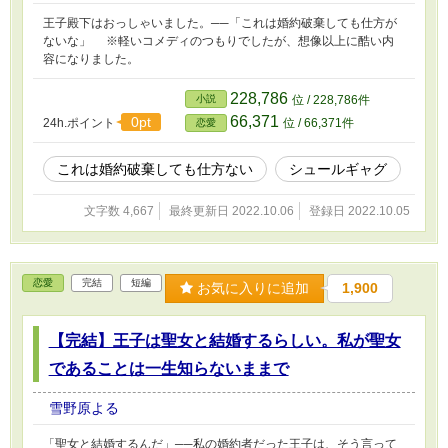
王子殿下はおっしゃいました。──「これは婚約破棄しても仕方が
ないな」 ※軽いコメディのつもりでしたが、想像以上に酷い内
容になりました。
228,786
小説
位 / 228,786件
66,371
0pt
24h.ポイント
位 / 66,371件
恋愛
これは婚約破棄しても仕方ない
シュールギャグ
文字数 4,667
最終更新日 2022.10.06
登録日 2022.10.05
恋愛
完結
短編
お気に入りに追加
1,900
【完結】王子は聖女と結婚するらしい。私が聖女
であることは一生知らないままで
雪野原よる
「聖女と結婚するんだ」──私の婚約者だった王子は、そう言って