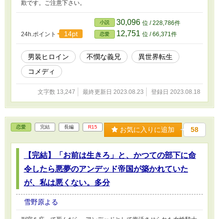
欺です。ご注意下さい。
30,096
小説
位 / 228,786件
12,751
14pt
24h.ポイント
位 / 66,371件
恋愛
男装ヒロイン
不憫な義兄
異世界転生
コメディ
文字数 13,247
最終更新日 2023.08.23
登録日 2023.08.18
恋愛
完結
長編
R15
お気に入りに追加
58
【完結】「お前は生きろ」と、かつての部下に命
令したら悪夢のアンデッド帝国が築かれていた
が、私は悪くない。多分
雪野原よる