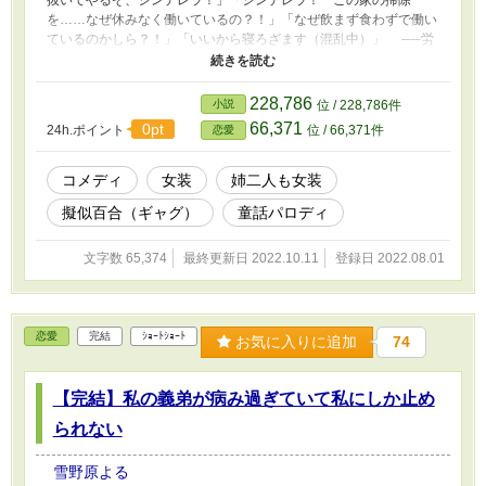
抜いてやるぞ、シンデレラ！」「シンデレラ！ この家の掃除
を……なぜ休みなく働いているの？！」「なぜ飲まず食わずで働い
ているのかしら？！」「いいから寝ろざます（混乱中）」 ──労
働依存症なシンデレラVS悪に成り切れない世話焼き悪役のハート
ウォーミングストーリー！ ……になる予定だった何か。多分ラ
ブコメ。
228,786
小説
位 / 228,786件
66,371
0pt
24h.ポイント
位 / 66,371件
恋愛
コメディ
女装
姉二人も女装
擬似百合（ギャグ）
童話パロディ
文字数 65,374
最終更新日 2022.10.11
登録日 2022.08.01
恋愛
完結
ｼｮｰﾄｼｮｰﾄ
お気に入りに追加
74
【完結】私の義弟が病み過ぎていて私にしか止め
られない
雪野原よる