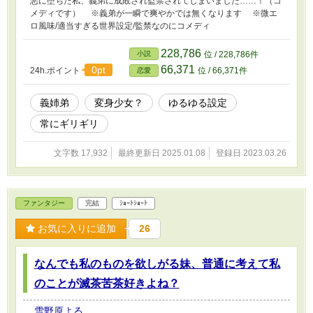
悪に堕ちた私、義弟に成敗され監禁されてしまいました……！（コ
メディです） ※義弟が一瞬で爽やかでは無くなります ※微エ
ロ風味/適当すぎる世界設定/監禁なのにコメディ
228,786
小説
位 / 228,786件
66,371
0pt
24h.ポイント
位 / 66,371件
恋愛
義姉弟
変身少女？
ゆるゆる設定
常にギリギリ
文字数 17,932
最終更新日 2025.01.08
登録日 2023.03.26
ファンタジー
完結
ｼｮｰﾄｼｮｰﾄ
お気に入りに追加
26
なんでも私のものを欲しがる妹、普通に考えて私
のことが滅茶苦茶好きよね？
雪野原よる