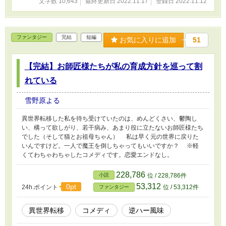
文字数 10,643
最終更新日 2022.11.17
登録日 2022.11.12
ファンタジー
完結
短編
お気に入りに追加
51
【完結】お師匠様たちが私の育成方針を巡って割
れている
雪野原よる
異世界転移した私を待ち受けていたのは、めんどくさい、鬱陶し
い、構って欲しがり、若干病み、あまり役に立たないお師匠様たち
でした（そして猫とお祖母ちゃん） 私は早く元の世界に戻りた
いんですけど。一人で魔王を倒しちゃってもいいですか？ ※軽
くてわちゃわちゃしたコメディです。恋愛エンドなし。
228,786
小説
位 / 228,786件
53,312
0pt
24h.ポイント
位 / 53,312件
ファンタジー
異世界転移
コメディ
逆ハー風味