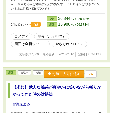
ん ※猫ちゃんは本当にただの猫です ※ヒロインはやさぐれて
いる上に性格と口が悪いです
36,844
小説
位 / 228,786件
15,988
7pt
24h.ポイント
位 / 66,371件
恋愛
コメディ
皇帝（ボケ担当）
周囲は全員ツッコミ
やさぐれヒロイン
文字数 27,369
最終更新日 2025.01.10
登録日 2024.12.28
恋愛
連載中
短編
お気に入りに追加
76
【求む】武人な義弟が爽やかに笑いながら斬りか
かってきた時の対処法
雪野原よる