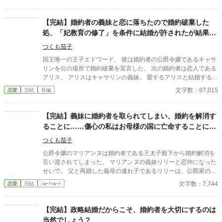
を罠に嵌めようとしたのだ。 その中の一人は、アレクサンドラの
実弟もいた。 更に宰相の息子と近衛騎士団長の嫡男も、王太子と
男爵令嬢の味方であった。 婚約者として王家の全てを知るアレク
【完結】婚約者の義妹と恋に落ちたので婚約破棄した
サンドラは、このまま婚約破棄が成立されればどうなるのかを知
処、「妃教育の修了」を条件に結婚が許されたが結果が
っていた。そして自分がどういう立場なのかも痛いほど理解して
芳しくない。何故だ？同じ高位貴族だろう？
いたのだ。 生死の境から生還したアレクサンドラが目を覚ました
つくも茄子
時には、全てが様変わりしていた。国の将来のため、必要な処置
国王唯一の王子エドワード。 彼は婚約者の公爵令嬢であるキャサ
であった。 婚約破棄を宣言した王太子達のその後は、彼らが思い
リンを公の場所で婚約破棄を宣言した。 次の婚約者は恋人である
描いていたバラ色の人生ではなかった。 後悔、悲しみ、憎悪、果
アリス。 アリスはキャサリンの義妹。 愛するアリスと結婚するに
てしない負の連鎖の果てに、彼らが手にしたものとは。 「小説家
は「妃教育を修了させること」だった。 同じ高位貴族。 少し頑張
文字数：87,015
恋愛
完結
長編
になろう」「カクヨム」「ノベルバ」にも投稿しています。
ればアリスは直ぐに妃教育を終了させると踏んでいたが散々な結
果で終わる。 八番目の教育係も辞めていく。 王妃腹でないエドワ
ードは立太子が遠のく事に困ってしまう。 だが、エドワードは知
【完結】義妹に婚約者を取られてしまい、婚約を解消す
らなかった事がある。 彼が事実を知るのは何時になるのか……そ
ることに……傷心の私はお母様の国に亡命することに致
れは誰も知らない。 他サイトにも公開中。
します。二度と戻りませんので悪しからず。
つくも茄子
公爵令嬢のマリアンヌは婚約者である王太子殿下から婚約解消を
言い渡されてしまった。 マリアンヌの義妹リリーと恋仲になった
せいで。 父と再婚した義母の連れ子であるリリーは、公爵家の養
女でもある。つまり、実子並みの権利を持っているのだ。そのた
文字数：7,744
恋愛
完結
ｼｮｰﾄｼｮｰﾄ
め、王家と公爵家との縁組を考えればどちらの令嬢と結婚しても
同じこと。 元婚約者がいては何かと都合が悪いからと、マリアン
ヌは自ら母国を去る。行先は、亡き実母の祖国。祖父や伯父たち
【完結】政略結婚だからこそ、婚約者を大切にするのは
はマリアンヌの移住を喜んで受け入れる。 彼女を皇女に！と思う
当然でしょう？