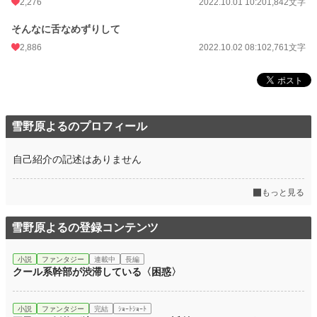
2,276
2022.10.01 10:20
1,842文字
そんなに舌なめずりして
2,886
2022.10.02 08:10
2,761文字
雪野原よるのプロフィール
自己紹介の記述はありません
もっと見る
雪野原よるの登録コンテンツ
小説
ファンタジー
連載中
長編
クール系幹部が渋滞している〈困惑〉
小説
ファンタジー
完結
ｼｮｰﾄｼｮｰﾄ