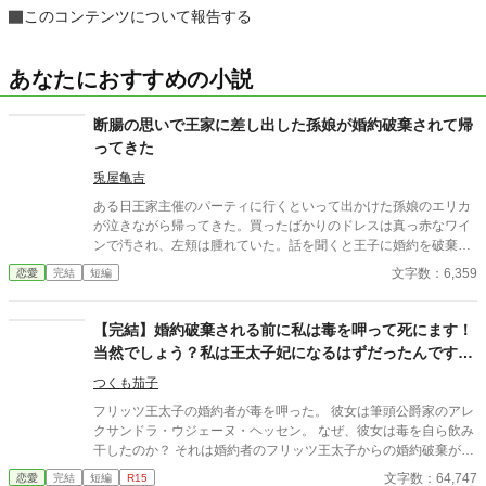
このコンテンツについて報告する
あなたにおすすめの小説
断腸の思いで王家に差し出した孫娘が婚約破棄されて帰
ってきた
兎屋亀吉
ある日王家主催のパーティに行くといって出かけた孫娘のエリカ
が泣きながら帰ってきた。買ったばかりのドレスは真っ赤なワイ
ンで汚され、左頬は腫れていた。話を聞くと王子に婚約を破棄さ
れ、取り巻きたちに酷いことをされたという。許せん。戦じゃ。
文字数：6,359
恋愛
完結
短編
この命燃え尽きようとも、必ずや王家を滅ぼしてみせようぞ。
【完結】婚約破棄される前に私は毒を呷って死にます！
当然でしょう？私は王太子妃になるはずだったんですか
ら。どの道、只ではすみません。
つくも茄子
フリッツ王太子の婚約者が毒を呷った。 彼女は筆頭公爵家のアレ
クサンドラ・ウジェーヌ・ヘッセン。 なぜ、彼女は毒を自ら飲み
干したのか？ それは婚約者のフリッツ王太子からの婚約破棄が原
因であった。 恋人の男爵令嬢を正妃にするためにアレクサンドラ
文字数：64,747
恋愛
完結
短編
R15