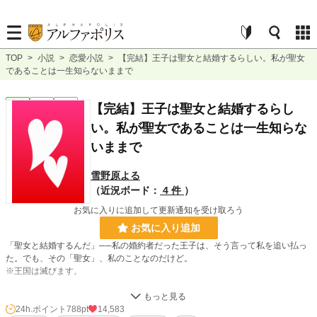
TOP
>
小説
>
恋愛小説
>
【完結】王子は聖女と結婚するらしい。私が聖女
であることは一生知らないままで
恋愛
完結
短編
【完結】王子は聖女と結婚するらし
い。私が聖女であることは一生知らな
いままで
雪野原よる
（近況ボード：
4 件
）
お気に入りに追加して更新通知を受け取ろう
お気に入り追加
「聖女と結婚するんだ」──私の婚約者だった王子は、そう言って私を追い払っ
た。でも、その「聖女」、私のことなのだけど。
※王国は滅びます。
小説
1,745 位 / 228,779 件
24h.ポイント
788pt
14,583