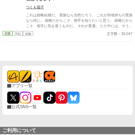
も、本人に拒否されてしまい、仕方なく「女公爵」に。 マリアン
ヌとしては小国の公爵令嬢が、大国の皇女殿下になる訳にはいか
つくも茄子
なかった。優しい伯父たち（大国の王族）のため、「女公爵」と
これは政略結婚だ。 貴族なら当然だろう。 これが領地持ちの貴族
して、新しい母国のために奮闘してゆく。王太子妃としての教育
なら特に。 政略だからこそ、相手を知りたいと思う。 政略だから
がこのような形で活かされていく。 一方、元婚約者の王太子殿下
こそ、相手に気を遣うものだ。 それが普通。 ただ中には、そうで
には暗雲が立ち込めていた。 彼は王太子位を剥奪され一介の王子
ない者もいる。 アルスラーン・セルジューク辺境伯家の嫡男も家
文字数：38,047
恋愛
完結
短編
になっていたのだ。妻のリリーは、妃として落第点を押される程
のために婚約をした。 相手は、ソフィア・ハルト伯爵令嬢。 身分
の不出来さ。 リリーは高位貴族の教育さえ受けていなかったこと
も年齢も釣り合う二人。 なのにソフィアはアルスラーンに素っ気
を元婚約者は知らなかったよう。彼女の母親は下位貴族出身。当
ない。 ソフィア本人は、極めて貴族令嬢らしく振る舞っているつ
然、その娘であるリリーも下位貴族の教育しか受けていない。 内
もりのようだが。 これはどうもアルスラーンの思い違いとは思え
政も外交も上手くいかない。 経済さえも危うくなってきた。 彼ら
なくて・・・。
の未来はどうなるのか？？？ 他サイトにも公開中。
アプリ一覧
公式SNS一覧
ご利用について