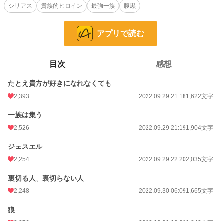
シリアス
貴族的ヒロイン
最強一族
腹黒
恋愛
992 位 / 66,370 件
お気に入り
1,900
アプリで読む
24h.ポイント
788 pt
文字数
11,829
目次
感想
更新日時
2022.10.02 08:10
たとえ貴方が好きになれなくても
初回公開日時
2022.09.29 21:18
2,393
2022.09.29 21:18
1,622文字
初回完結日時
2022.10.02 10:16
一族は集う
週間ポイント
19,522 pt (455 位)
2,526
2022.09.29 21:19
1,904文字
月間ポイント
55,539 pt (772 位)
ジェスエル
2,254
2022.09.29 22:20
2,035文字
年間ポイント
444,178 pt (1,185 位)
裏切る人、裏切らない人
累計ポイント
1,423,157 pt (4,106 位)
2,248
2022.09.30 06:09
1,665文字
狼