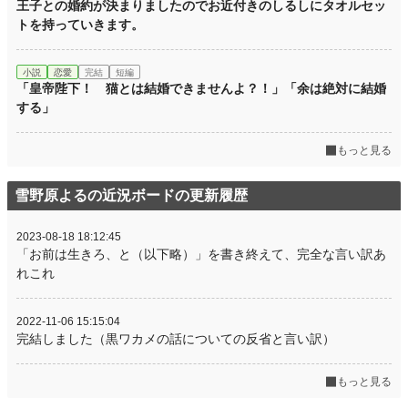
王子との婚約が決まりましたのでお近付きのしるしにタオルセッ
トを持っていきます。
小説
恋愛
完結
短編
「皇帝陛下！ 猫とは結婚できませんよ？！」「余は絶対に結婚
する」
もっと見る
雪野原よるの近況ボードの更新履歴
2023-08-18 18:12:45
「お前は生きろ、と（以下略）」を書き終えて、完全な言い訳あ
れこれ
2022-11-06 15:15:04
完結しました（黒ワカメの話についての反省と言い訳）
もっと見る