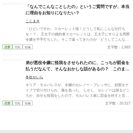
たな人生を歩む。一方、リジューレ伯爵家は幸運を失い、急速に
「なんでこんなことしたの」というご質問ですが、本当
傾いていった。
に理由をお知りになりたい？
こじまき
「ひどいですわ、スカーレット様！どうして私にこんな仕打ち
を！？」 王太子の婚約者スカーレットは、王太子にすりよる男爵
令嬢を平手打ちした。そこで返ってきたのが「どうしてこんなこ
とを」という質問である。 わからないなら、丁寧にご説明して差
文字数：2,865
恋愛
完結
短編
し上げるわ。でも、本当に大丈夫かしら。 ――全部説明された
ら、あなた破滅するわよ？ ※小説になろうにも投稿しています
弟が悪役令嬢に怪我をさせられたのに、こっちが罰金を
払うだなんて、そんなおかしな話があるの？ このまま
泣き寝入りなんてしないから……！
冬吹せいら
キリア・モルバレスが、令嬢のセレノー・ブレッザに、顔面をナ
イフで切り付けられ、傷を負った。 しかし、セレノーは謝るどこ
ろか、自分も怪我をしたので、モルバレス家に罰金を科すと言い
始める。 話を聞いた、キリアの姉のスズカは、この件を、親友の
文字数：20,527
恋愛
完結
短編
ネイトルに相談した。 スズカとネイトルは、お互いの身分を知ら
ず、会話する仲だったが、この件を聞いたネイトルが、ついに自
分の身分を明かすことに。 そこから、話しは急展開を迎え
る……。