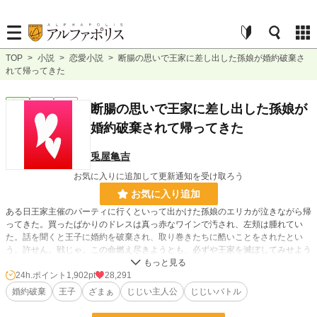
TOP
>
小説
>
恋愛小説
>
断腸の思いで王家に差し出した孫娘が婚約破棄さ
れて帰ってきた
恋愛
完結
短編
断腸の思いで王家に差し出した孫娘が
婚約破棄されて帰ってきた
兎屋亀吉
お気に入りに追加して更新通知を受け取ろう
お気に入り追加
ある日王家主催のパーティに行くといって出かけた孫娘のエリカが泣きながら帰
ってきた。買ったばかりのドレスは真っ赤なワインで汚され、左頬は腫れてい
た。話を聞くと王子に婚約を破棄され、取り巻きたちに酷いことをされたとい
う。許せん。戦じゃ。この命燃え尽きようとも、必ずや王家を滅ぼしてみせよう
ぞ。
24h.ポイント
1,902pt
28,291
婚約破棄
王子
ざまぁ
じじい主人公
じじいバトル
小説
719 位 / 228,851 件