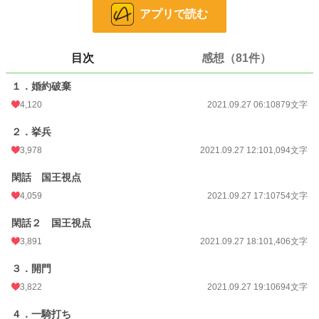
恋愛
408 位 / 66,374 件
アプリで読む
お気に入り
1,747
24h.ポイント
1,902 pt
目次
感想（81件）
文字数
6,359
１．婚約破棄
更新日時
2021.09.27 21:10
4,120
2021.09.27 06:10
879文字
初回公開日時
2021.09.27 06:10
２．挙兵
初回完結日時
3,978
2021.09.27 21:37
2021.09.27 12:10
1,094文字
週間ポイント
4,469 pt (2,300 位)
閑話 国王視点
4,059
2021.09.27 17:10
754文字
月間ポイント
40,138 pt (1,141 位)
閑話２ 国王視点
年間ポイント
322,260 pt (1,813 位)
3,891
2021.09.27 18:10
1,406文字
累計ポイント
1,406,289 pt (4,166 位)
３．開門
3,822
2021.09.27 19:10
694文字
４．一騎打ち