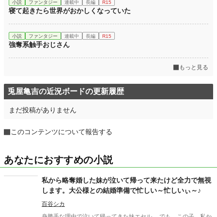
小説
ファンタジー
連載中
長編
R15
寝て起きたら世界がおかしくなっていた
小説
ファンタジー
連載中
長編
R15
強奪系触手おじさん
もっと見る
兎屋亀吉の近況ボードの更新履歴
まだ投稿がありません
このコンテンツについて報告する
あなたにおすすめの小説
私から略奪婚した妹が泣いて帰って来たけど全力で無視
します。大公様との結婚準備で忙しい～忙しいぃ～♪
百谷シカ
身勝手な理由で泣いて帰ってきた妹エセル。 でも、この子、私か