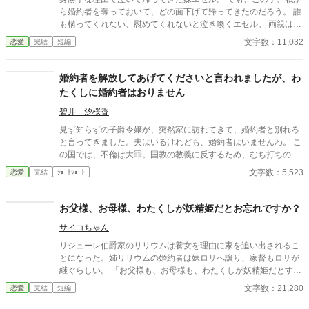
ら婚約者を奪っておいて、どの面下げて帰ってきたのだろう。 誰
も構ってくれない、慰めてくれないと泣き喚くエセル。 両親はひ
たすらに妹をスルー。 「お黙りなさい、エセル。今はヘレンの結
文字数：11,032
恋愛
完結
短編
婚準備で忙しいの！」 「お姉様なんかほっとけばいいじゃな
い！！」 無理よ。 だって私、大公様の妻になるんだもの。 大忙
しよ。
婚約者を解放してあげてくださいと言われましたが、わ
たくしに婚約者はおりません
碧井 汐桜香
見ず知らずの子爵令嬢が、突然家に訪れてきて、婚約者と別れろ
と言ってきました。夫はいるけれども、婚約者はいませんわ。 こ
の国では、不倫は大罪。国教の教義に反するため、むち打ちの
上、国外追放になります。 話を擦り合わせていると、夫が帰って
文字数：5,523
恋愛
完結
ｼｮｰﾄｼｮｰﾄ
きて……。
お父様、お母様、わたくしが妖精姫だとお忘れですか？
サイコちゃん
リジューレ伯爵家のリリウムは養女を理由に家を追い出されるこ
とになった。姉リリウムの婚約者は妹ロサへ譲り、家督もロサが
継ぐらしい。 「お父様も、お母様も、わたくしが妖精姫だとすっ
かりお忘れなのですね？ 今まで莫大な幸運を与えてきたことに
文字数：21,280
恋愛
完結
短編
気づいていなかったのですね？ それなら、もういいです。わた
くしはわたくしで自由に生きますから」 リリウムは家を出て、新