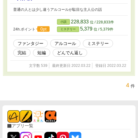
普通の人とは少し違うアルコールが駄目な主人公の話
228,833
小説
位 / 228,833件
5,379
0pt
24h.ポイント
位 / 5,379件
ミステリー
ファンタジー
アルコール
ミステリー
完結
短編
どんでん返し
文字数 539
最終更新日 2022.03.22
登録日 2022.03.22
4
件
アプリ一覧