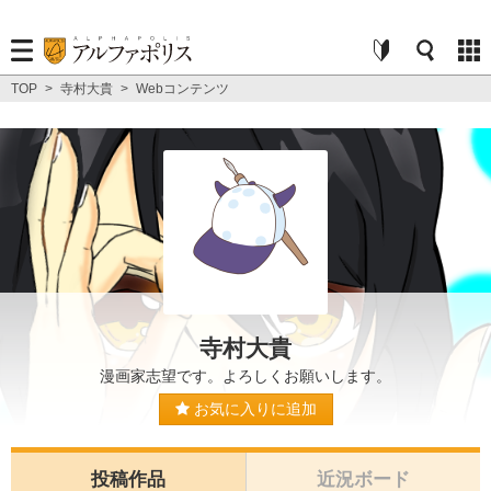
TOP
>
寺村大貴
>
Webコンテンツ
寺村大貴
漫画家志望です。よろしくお願いします。
お気に入りに追加
投稿作品
近況ボード