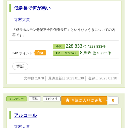
低身長で何が悪い
寺村大貴
『成長ホルモン分泌不全性低身長症』というびょうきについての内
容です。
228,833
小説
位 / 228,833件
8,865
0pt
24h.ポイント
位 / 8,865件
ｴｯｾｲ・ﾉﾝﾌｨｸｼｮﾝ
実話
文字数 2,078
最終更新日 2023.01.30
登録日 2023.01.30
ミステリー
完結
ｼｮｰﾄｼｮｰﾄ
お気に入りに追加
0
アルコール
寺村大貴