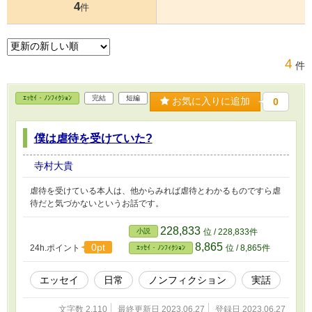
4
件
4
件
ｴｯｾｲ・ﾉﾝﾌｨｸｼｮﾝ
完結
短編
お気に入りに追加
0
僕は虐待を受けていた?
寺村大貴
虐待を受けている本人は、他からみれば虐待とわかるものですら虐
待だと気づかないというお話です。
228,833
小説
位 / 228,833件
8,865
0pt
24h.ポイント
位 / 8,865件
ｴｯｾｲ・ﾉﾝﾌｨｸｼｮﾝ
エッセイ
日常
ノンフィクション
実話
文字数 2,110
最終更新日 2023.06.27
登録日 2023.06.27