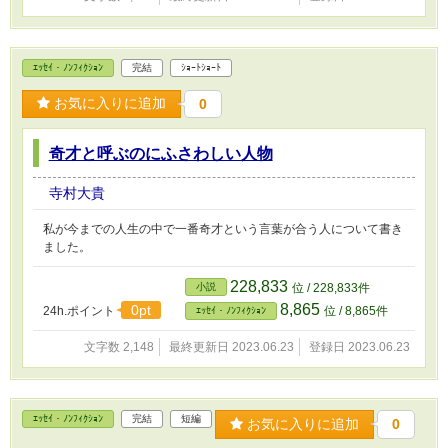
ｴｯｾｲ・ﾉﾝﾌｨｸｼｮﾝ
完結
ｼｮｰﾄｼｮｰﾄ
お気に入りに追加
0
奇才と呼ぶのにふさわしい人物
寺村大貴
私が今までの人生の中で一番奇才という言葉が合う人について書き
ました。
228,833
小説
位 / 228,833件
8,865
0pt
24h.ポイント
位 / 8,865件
ｴｯｾｲ・ﾉﾝﾌｨｸｼｮﾝ
文字数 2,148
最終更新日 2023.06.23
登録日 2023.06.23
ｴｯｾｲ・ﾉﾝﾌｨｸｼｮﾝ
完結
短編
お気に入りに追加
0