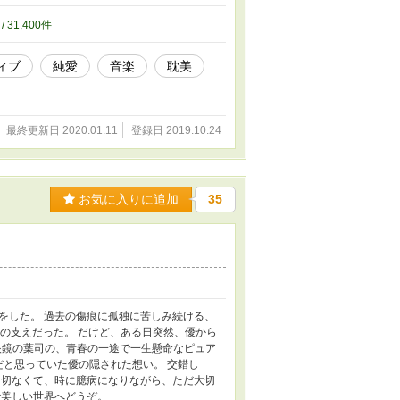
由とは？ 文彦が手離せないリングは、誰か
たどった人生をめぐる。 絡まってもつれて
/ 31,400件
静謐なようでいて狂おしく、それでもなお、
最も格好良い物語にできればと思います。
ィブ
純愛
音楽
耽美
最終更新日 2020.01.11
登録日 2019.10.24
お気に入りに追加
35
をした。 過去の傷痕に孤独に苦しみ続ける、
の支えだった。 だけど、ある日突然、優から
ル眼鏡の葉司の、青春の一途で一生懸命なピュア
だと思っていた優の隠された想い。 交錯し
、切なくて、時に臆病になりながら、ただ大切
で美しい世界へどうぞ。