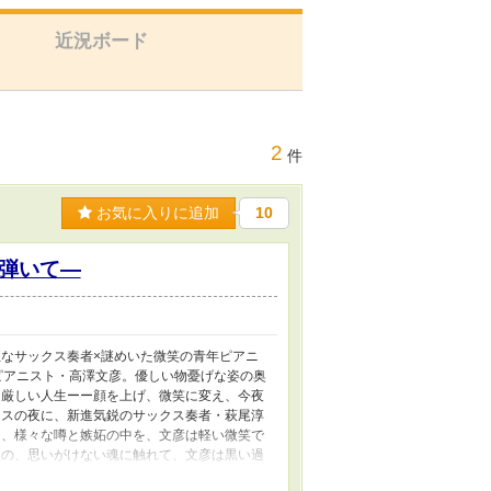
近況ボード
2
件
お気に入りに追加
10
弾いて―
正なサックス奏者×謎めいた微笑の青年ピアニ
ピアニスト・高澤文彦。優しい物憂げな姿の奥
厳しい人生ーー顔を上げ、微笑に変え、今夜
スの夜に、新進気鋭のサックス奏者・萩尾淳
、様々な噂と嫉妬の中を、文彦は軽い微笑で
の、思いがけない魂に触れて、文彦は黒い過
の扉が、封印された過去の扉をひらく。 見