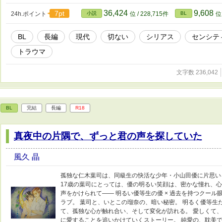
守るように傍らにいる、武藤領一朗。彼が文彦の隣にいる理
らのものなのか？ 貧困、崩壊した親、それゆえに文彦が
36,424
9,608
7pt
24h.ポイント
小説
位 / 228,715件
BL
位 
いく運命。紐解いて、ほどいて、そして必ず出会う。 愛は
美しい。 大人のセンシティブストーリー。 自分史上、
BL
長編
現代
切ない
シリアス
センシテ
トラウマ
文字数 236,042
BL
完結
長編
R18
真夜中の片隅で、ずっと君の声を探していた
風久 晶
孤独な仁木葉司は、同級生の快活な少年・小山田優に片思い
17歳の葉司にとっては、優の明るい笑顔は、密かな憧れ、心
声をかけられて―― 明るい優等生の優 × 過去を持つクー
ラブ。 葉司と、いとこの瑠奈の、暗い秘密。 明るく優等生
て、孤独な心が触れ合い、そして変化が訪れる。 愛しくて
に愛することを追いかけていくストーリー。 純愛の、耽美