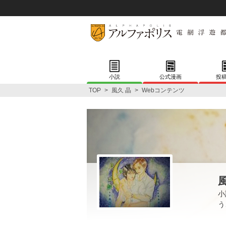
小説
公式漫画
投
TOP
>
風久 晶
>
Webコンテンツ
小
う