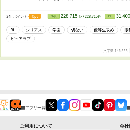
228,715
31,40
0pt
24h.ポイント
小説
位 / 228,715件
BL
BL
シリアス
学園
切ない
優等生攻め
眼
ピュアラブ
文字数 146,553
アプリ一覧
ご利用について
会社