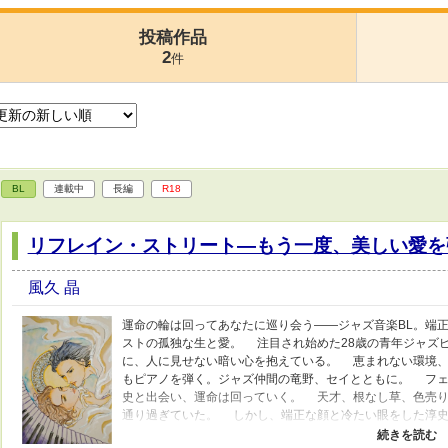
投稿作品
2
件
BL
連載中
長編
R18
リフレイン・ストリート―もう一度、美しい愛を
風久 晶
運命の輪は回ってあなたに巡り会う――ジャズ音楽BL。端
ストの孤独な生と愛。 注目され始めた28歳の青年ジャズ
に、人に見せない暗い心を抱えている。 恵まれない環境、
もピアノを弾く。ジャズ仲間の竜野、セイとともに。 フェ
史と出会い、運命は回っていく。 天才、根なし草、色売り
通り過ぎていた。 しかし、端正な顔と冷たい眼をした淳史
去を思い出していく。 交わることのないはずだった音楽