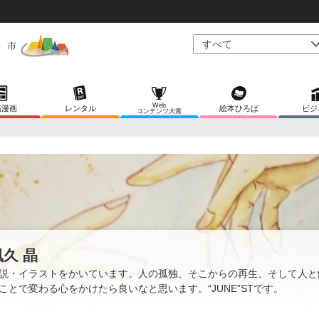
Web
稿漫画
レンタル
絵本ひろば
ビジ
コンテンツ大賞
風久 晶
説・イラストをかいています。人の孤独、そこからの再生、そして人と
ことで変わる心をかけたら良いなと思います。“JUNE”STです。