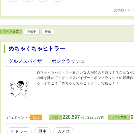
文字数 870
ライト文芸
連載中
長編
めちゃくちゃヒトラー
グルメスパイザー・ポンクラッシュ
めちゃくちゃヒトラーみたいな人が怪人と戦う！？こんな小
の俺を除いて！グルメスパイザー・ポンクラッシュの最新作
る、それこそ「めちゃくちゃヒトラー」である！！
228,597
9
0pt
24h.ポイント
小説
位 / 228,597件
ライト文芸
ヒトラー
歴史
カオス