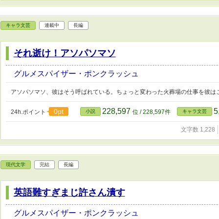
キャラ文芸
連載中
長編
それ逝け！アソパソマソ
グルメスパイザー・ポンクラッシュ
アソパソマソ、彼はそう呼ばれている。ちょっと変わった火葬場の仕事を彼は
228,597
5
0pt
24h.ポイント
小説
位 / 228,597件
キャラ文芸
文字数 1,228
現代文学
完結
長編
英語難すぎまじ許さん潰す
グルメスパイザー・ポンクラッシュ