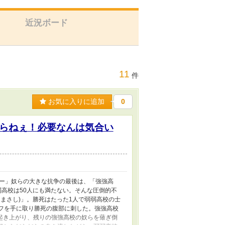
近況ボード
11
件
お気に入りに追加
0
らねぇ！必要なんは気合い
キー」奴らの大きな抗争の最後は、「強強高
弱高校は50人にも満たない。そんな圧倒的不
まさし)」。勝死はたった1人で弱弱高校の士
フを手に取り勝死の腹部に刺した。強強高校
起き上がり、残りの強強高校の奴らを薙ぎ倒