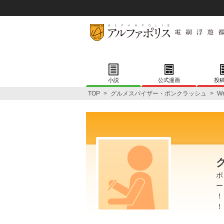
小説
公式漫画
投
TOP
>
グルメスパイザー・ポンクラッシュ
>
W
ポ
ー
！
！