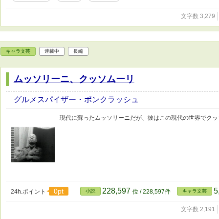
文字数 3,279
キャラ文芸
連載中
長編
ムッソリーニ、クッソムーリ
グルメスパイザー・ポンクラッシュ
現代に蘇ったムッソリーニだが、彼はこの現代の世界でクッ
228,597
5
0pt
24h.ポイント
小説
位 / 228,597件
キャラ文芸
文字数 2,191