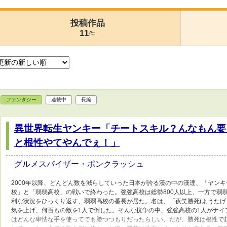
投稿作品
11
件
ファンタジー
連載中
長編
異世界転生ヤンキー「チートスキル？んなもん要
と根性やてやんでぇ！」
グルメスパイザー・ポンクラッシュ
2000年以降、どんどん数を減らしていった日本が誇る漢の中の漢達、「ヤン
校」と「弱弱高校」の戦いで終わった。強強高校は総勢800人以上、一方で弱
利な状況をひっくり返す、弱弱高校の番長が居た。名は、「夜笑勝死(ようたげ 
気を上げ、何百もの敵を1人で倒した。そんな抗争の中、強強高校の1人がナイ
はどんな卑怯な手を使ってでも勝つつもりだったらしい、だが、勝死は根性で