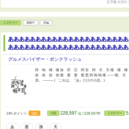
文字数 8,503
ミステリー
連載中
長編
ああああああああああああああああああああああ
あああああああああああああああああああああああ
グルメスパイザー・ポンクラッシュ
阿 嗚 唖 嗄 挨 昂 亞 阿 安 阿 天 天 唖 唖 唖
挨 挨 挨 挨 愛 愛 愛 愛 悪 阿 嗚 嗚 嗄 —— 唖。
昴。 ——— (「これは、『あ』だけの小説」)
228,597
5
0pt
24h.ポイント
小説
位 / 228,597件
ミステリー
あ
亜
挨
天