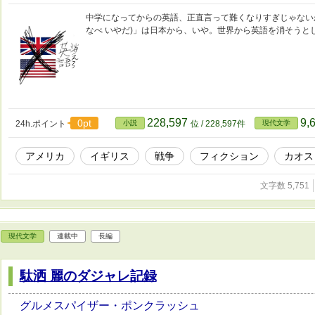
中学になってからの英語、正直言って難くなりすぎじゃない
なべ いやだ)」は日本から、いや。世界から英語を消そうと
228,597
9,
0pt
24h.ポイント
小説
位 / 228,597件
現代文学
アメリカ
イギリス
戦争
フィクション
カオス
文字数 5,751
現代文学
連載中
長編
駄洒 麗のダジャレ記録
グルメスパイザー・ポンクラッシュ