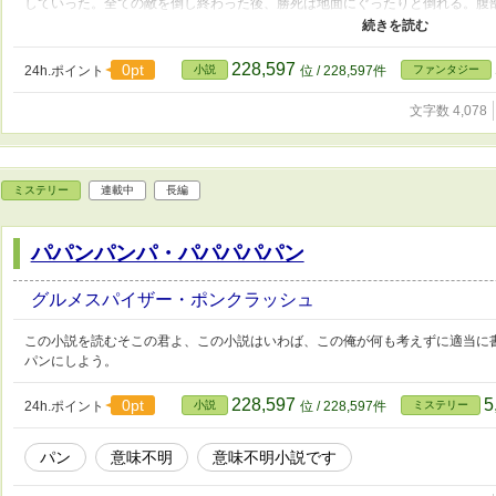
していった。全ての敵を倒し終わった後、勝死は地面にぐったりと倒れる。腹
の仲間に見送られながら、勝死は息を引き取った。これが、日本最後の大きな
た...........だが！勝死は終わっていない！目が覚めると、そこには神らしき人物が
228,597
0pt
24h.ポイント
小説
位 / 228,597件
ファンタジー
文字数 4,078
ミステリー
連載中
長編
パパンパンパ・パパパパパン
グルメスパイザー・ポンクラッシュ
この小説を読むそこの君よ、この小説はいわば、この俺が何も考えずに適当に書き上
パンにしよう。
228,597
5
0pt
24h.ポイント
小説
位 / 228,597件
ミステリー
パン
意味不明
意味不明小説です