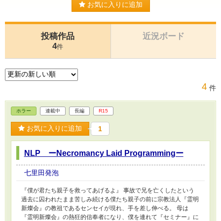
お気に入りに追加
投稿作品
近況ボード
4
件
4
件
ホラー
連載中
長編
R15
お気に入りに追加
1
NLP ーNecromancy Laid Programmingー
七里田発泡
『僕が君たち親子を救ってあげるよ』 事故で兄を亡くしたという
過去に囚われたまま苦しみ続ける僕たち親子の前に宗教法人『霊明
新燦会』の教祖であるセンセイが現れ、手を差し伸べる。 母は
『霊明新燦会』の熱狂的信奉者になり、僕を連れて『セミナー』に