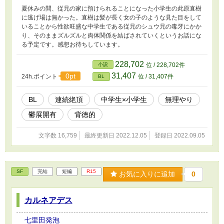
夏休みの間、従兄の家に預けられることになった小学生の此原直樹
に逃げ場は無かった。直樹は髪が長く女の子のような見た目をして
いることから性欲旺盛な中学生である従兄のシュウ兄の毒牙にかか
り、そのままズルズルと肉体関係を結ばされていくというお話にな
る予定です。感想お待ちしています。
228,702
小説
位 / 228,702件
31,407
0pt
24h.ポイント
位 / 31,407件
BL
BL
連続絶頂
中学生×小学生
無理やり
鬱展開有
背徳的
文字数 16,759
最終更新日 2022.12.05
登録日 2022.09.05
SF
完結
短編
R15
お気に入りに追加
0
カルネアデス
七里田発泡