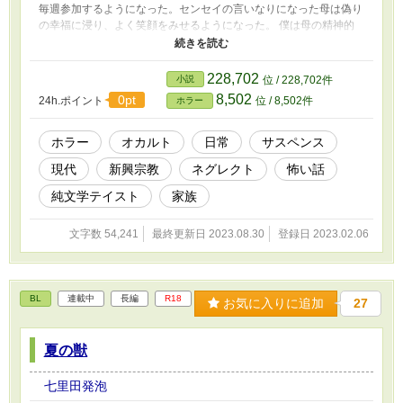
毎週参加するようになった。センセイの言いなりになった母は偽り
の幸福に浸り、よく笑顔をみせるようになった。 僕は母の精神的
な均衡を保つためにセンセイ主催のセミナーで数十人の信者たちに
見守られながら自己の解放と、過去のトラウマを克服し健全な精神
を宿すことを目的とした”特別”な催眠療法を受ける。 催眠療法中、
228,702
小説
位 / 228,702件
僕は過去の記憶がフラッシュバックしてしまいパニック状態に陥っ
8,502
0pt
24h.ポイント
位 / 8,502件
ホラー
てしまった。激しい頭痛と過呼吸に襲われ敵を失いかけたその時、
死んだはずの兄の意識のような”何か”が僕のなかに入ってきて僕の
自我を上から塗りつぶしはじめる。兄によく似た声のそいつは僕の
ホラー
オカルト
日常
サスペンス
耳元で囁く。 ーー目の前にいる男を殺せ。 満月の夜、僕はセンセ
現代
新興宗教
ネグレクト
怖い話
イを殺した。
純文学テイスト
家族
文字数 54,241
最終更新日 2023.08.30
登録日 2023.02.06
BL
連載中
長編
R18
お気に入りに追加
27
夏の獣
七里田発泡