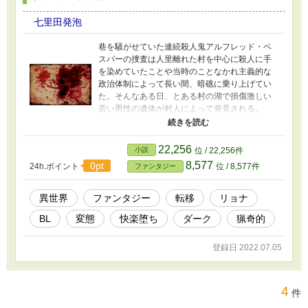
七里田発泡
巷を騒がせていた連続殺人鬼アルフレッド・ベ
スパーの捜査は人里離れた村を中心に殺人に手
を染めていたことや当時のことなかれ主義的な
政治体制によって長い間、暗礁に乗り上げてい
た。そんなある日、とある村の湖で損傷激しい
若い男性の遺体が村人によって発見される。
『召喚の儀』を直前に控えていた村人らは、村
のどこかに隠れ潜む連続殺人鬼を捉えようと魔
力の残滓を嗅ぎ分けることのできる蟲を解放し
22,256
小説
位 / 22,256件
殺人鬼の追跡調査に乗り出すのだが……。 転
8,577
0pt
24h.ポイント
位 / 8,577件
ファンタジー
移者陵辱有り、蟲要素有り。胸糞話てんこも
り。倫理観はゼロ！！文章は拙いかもですが、
自分なりに精一杯頑張ってます。 エログロ練
異世界
ファンタジー
転移
リョナ
習のため変態小説を書き始めました。比率はエ
BL
変態
快楽堕ち
ダーク
猟奇的
ロよりキモグロ成分多めの作品ですのでご注意
を!!!悪趣味な要素満載の変態小説にするぞ～！！
(謎の決意)グロいけどどこか思わず笑ってしまう
登録日 2022.07.05
ような作品になればいいなぁ……。ヤコペッテ
ィの映画は見たことありません。許して……許
して……。
4
件