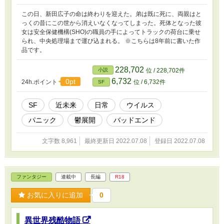
この日、新田広子の命は終わりを迎えた。弟は既に死に、両親はと
っくの昔にこの世から消えいなくなってしまった。死体となった彼
女は安全保健機構(SHO)の職員の手によってトラックの荷台に乗せ
られ、中央処理場まで運び込まれる。 ※こちらは8年前に書いた作
品です。
228,702
小説
位 / 228,702件
6,732
0pt
24h.ポイント
位 / 6,732件
SF
SF
近未来
日常
ウイルス
パニック
鬱展開
バッドエンド
文字数 8,961
最終更新日 2022.07.08
登録日 2022.07.08
ファンタジー
連載中
長編
R18
お気に入りに追加
0
異世界残酷物語