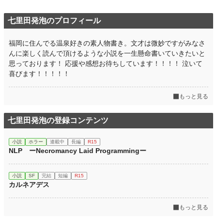
七里田発泡のプロフィール
福岡に住んでる温泉好きの素人物書き。文才は微妙ですがみなさ
んに楽しく読んで頂けるような小説を一生懸命書いていきたいと
思っております！ 応援や感想お待ちしています！！！！ 泣いて
喜びます！！！！！
もっと見る
七里田発泡の登録コンテンツ
小説
ホラー
連載中
長編
R15
NLP ーNecromancy Laid Programmingー
小説
SF
完結
短編
R15
カルネアデス
もっと見る