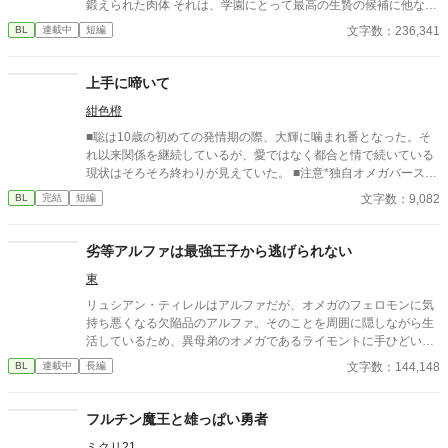
鍛えられた肉体 それは、学園にとって最高の生贄の候補に他なら
なかった 至高の筋肉を持つ、精神を削られ意志をなくした青年を
文字数：236,341
BL
連載中
短編
太古の神に捧げるため、“水”、“風”、“土”の信奉者達が暗躍する 意
志をなくし筋肉の操り人形と化した“デク” 消える教師 山奥の男子
校で繰り広げられるダークファンタジー
上手に啼いて
紺色橙
■聡は10歳の初めての発情期の際、大輝に噛まれ番となった。そ
れ以来関係を継続しているが、愛ではなく都合と情で続いている
現状はそろそろ終わりが見えていた。 ■注意*独自オメガバース設
定。■『それは愛か本能か』と同じ世界設定です。関係は一切な
文字数：9,082
BL
完結
短編
し。
劣等アルファは最強王子から逃げられない
東
リュシアン・ティレルはアルファだが、オメガのフェロモンに気
持ち悪くなる欠陥品のアルファ。そのことを周囲に隠しながら生
活しているため、異母弟のオメガであるライモントに手ひどい態
度をとってしまい、世間からの評判は悪い。 ある日、気分の悪さ
文字数：144,148
BL
連載中
長編
に逃げ込んだ先で、ひとりの王子につかまる・・・という話で
す。
フルチン魔王と雄っぱい勇者
ミクリ21