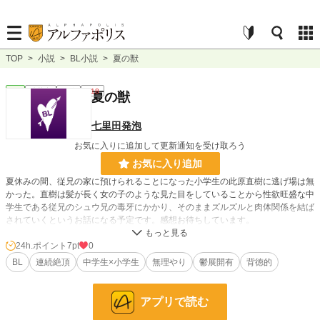
TOP
>
小説
>
BL小説
>
夏の獣
BL
連載中
長編
R18
夏の獣
七里田発泡
お気に入りに追加して更新通知を受け取ろう
お気に入り追加
夏休みの間、従兄の家に預けられることになった小学生の此原直樹に逃げ場は無
かった。直樹は髪が長く女の子のような見た目をしていることから性欲旺盛な中
学生である従兄のシュウ兄の毒牙にかかり、そのままズルズルと肉体関係を結ば
されていくというお話になる予定です。感想お待ちしています。
24h.ポイント
7pt
0
小説
37,056 位 / 228,608 件
BL
連続絶頂
中学生×小学生
無理やり
鬱展開有
背徳的
BL
9,917 位 / 31,390 件
お気に入り
27
アプリで読む