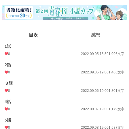
24h.ポイント
7 pt
文字数
16,759
更新日時
2022.12.05 16:32
初回公開日時
2022.09.05 15:59
目次
感想
週間ポイント
0 pt (228,608 位)
1話
月間ポイント
42 pt (83,903 位)
0
2022.09.05 15:59
1,996文字
年間ポイント
1,008 pt (84,270 位)
2話
0
2022.09.05 19:00
1,466文字
累計ポイント
22,917 pt (66,668 位)
３話
0
2022.09.06 19:00
1,801文字
4話
0
2022.09.07 19:00
1,179文字
5話
0
2022.09.08 19:00
1,587文字