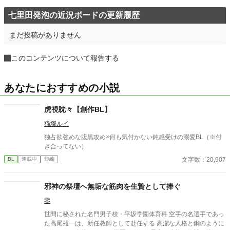
七里田発泡の近況ボードの更新履歴
まだ投稿がありません
このコンテンツについて報告する
あなたにおすすめの小説
虎視眈々【創作BL】
猫塚ルイ
独占欲強めな腹黒攻め×何も気付かない鈍感受けの溺愛BL（※付
き合ってない）
文字数：20,907
BL
連載中
短編
邪神の祭壇へ無垢な筋肉を生贄として捧ぐ
零
世間に秘された名門男子校・平坂学園体育科 空手の名選手であっ
た高尾雄一は、新任教師として赴任する 高潔な人格と鋼のように