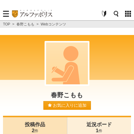
TOP
>
春野こもも
>
Webコンテンツ
春野こもも
お気に入りに追加
投稿作品
近況ボード
2
1
件
件