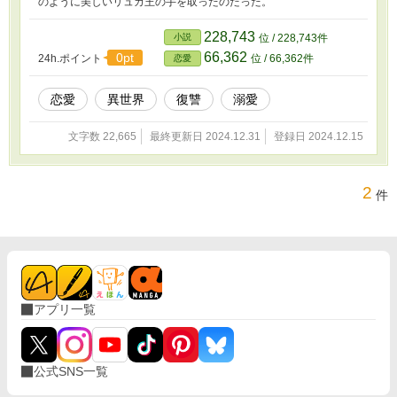
のように美しいリュカ王の手を取ったのだった。
228,743
小説
位 / 228,743件
66,362
0pt
24h.ポイント
位 / 66,362件
恋愛
恋愛
異世界
復讐
溺愛
文字数 22,665
最終更新日 2024.12.31
登録日 2024.12.15
2
件
アプリ一覧
公式SNS一覧