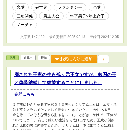
「この結婚に賭けてみようと思います。私の人生を」 ラブコメ風
味、だけどちょっぴりしょっぱい。 年上の妻に振り回される年下
恋愛
異世界
ファンタジー
溺愛
男子が主人公の異世界恋愛ファンタジー！
三角関係
男主人公
年下男子×年上女子
ノーチェ
文字数 147,489
最終更新日 2025.02.13
登録日 2024.12.05
恋愛
連載中
長編
お気に入りに追加
7
廃された王家の生き残り元王女ですが、敵国の王
と偽装結婚して復讐することにしました。
春野こもも
３年前に起きた革命で家族を全員失ったミリアム王女は、エマと名
前を変えスラムでたくましく懸命に生きていた。 しかしある日、
金を持っていそうな男から財布をスったことがきっかけで、正体が
バレてしまう。 貧しく厳しい生活から抜け出すため、王政が倒さ
れた原因の男に復讐するため。 ミリアムは、本に出てくる妖精王