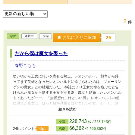
2
件
恋愛
連載中
長編
お気に入りに追加
29
だから僕は魔女を娶った
春野こもも
幼い頃から王女に想いを寄せる騎士、レオンハルト。 戦争から帰
ってきて英雄となったレオンハルトに命じられたのは「ツェーリン
ゲンの魔女」との結婚だった。 神託により王女の命を危ぶむと告
げられた魔女から愛する王女を守る為、魔女と結婚したレオンハル
トであったがーー。 「無愛想ね。けどいい男」 レオンハルトの前
に現れた魔女は、はっと目を見張るほど美しい少女、ルーナ。 冷
たい美貌を持つルーナはその見かけによらず、おてんばでおしゃべ
りでじゃじゃ馬そのもの。 大きく口を開けて笑ったり、声を上げ
てわんわん泣いたり、いい匂いがして緊張したり。 王女様が好き
228,743
小説
位 / 228,743件
なはずなのに、無邪気で気まぐれなルーナに振り回されるうちにレ
66,362
0pt
24h.ポイント
位 / 66,362件
恋愛
オンハルトはどんどん自分の気持ちが分からなくなってきて……？