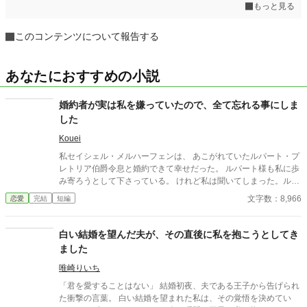
もっと見る
このコンテンツについて報告する
あなたにおすすめの小説
婚約者が実は私を嫌っていたので、全て忘れる事にしま
した
Kouei
私セイシェル・メルハーフェンは、 あこがれていたルパート・プ
レトリア伯爵令息と婚約できて幸せだった。 ルパート様も私に歩
み寄ろうとして下さっている。 けれど私は聞いてしまった。ルパ
ート様の本音を。 『我慢するしかない』 『彼女といると疲れる』
文字数：8,966
恋愛
完結
短編
私はルパート様に嫌われていたの？ 本当は厭わしく思っていた
の？ だから私は決めました。 あなたを忘れようと… ※この作品
は、他投稿サイトにも公開しています。
白い結婚を望んだ夫が、その直後に私を抱こうとしてき
ました
唯崎りいち
「君を愛することはない」 結婚初夜、夫である王子から告げられ
た衝撃の言葉。 白い結婚を望まれた私は、その覚悟を決めてい