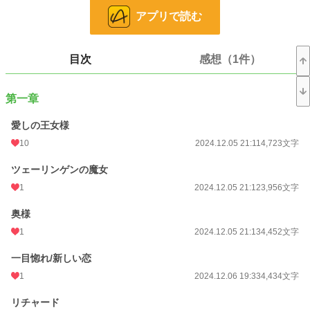
ゃ馬そのもの。
アプリで読む
大きく口を開けて笑ったり、声を上げてわんわん泣いたり、いい匂いがして緊張
したり。
王女様が好きなはずなのに、無邪気で気まぐれなルーナに振り回されるうちにレ
目次
感想（1件）
オンハルトはどんどん自分の気持ちが分からなくなってきて……？
「この結婚に賭けてみようと思います。私の人生を」
第一章
ラブコメ風味、だけどちょっぴりしょっぱい。
愛しの王女様
年上の妻に振り回される年下男子が主人公の異世界恋愛ファンタジー！
10
2024.12.05 21:11
4,723文字
小説
228,623 位 / 228,623 件
ツェーリンゲンの魔女
恋愛
66,323 位 / 66,323 件
1
2024.12.05 21:12
3,956文字
お気に入り
29
奥様
24h.ポイント
1
0 pt
2024.12.05 21:13
4,452文字
文字数
147,489
一目惚れ/新しい恋
1
2024.12.06 19:33
4,434文字
更新日時
2025.02.13 00:09
リチャード
初回公開日時
2024.12.05 21:11