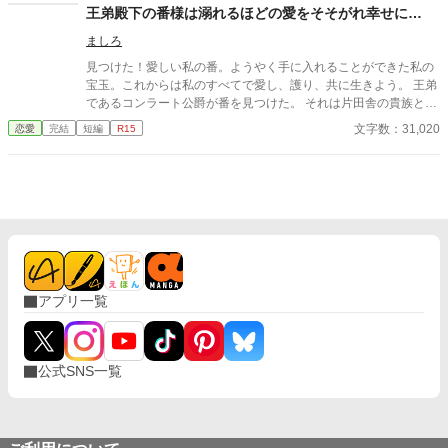
ど、イリアは知ってしまう。 彼が兄の死と誤解に苦しみ、誰より
王弟殿下の番様は溺れるほどの愛をそそがれ幸せに…
も孤独の中にいることを──。 「私は、陛下の幸せを願っており
ましろ
ます。だから……離縁してください」 フェイランを想い、身を引
こうとしたイリア。 しかし、無関心だったはずの陛下が、イリア
見つけた！愛しい私の番。ようやく手に入れることができた私の
を強く抱きしめて……！？ 「離縁する気か？ 許さない。私の心
宝玉。これからは私のすべてで愛し、護り、共に生きよう。 王弟
を乱しておいて、逃げられると思うな」 凍てついた王の心を溶か
であるコンラート公爵が番を見つけた。 それは片田舎の貴族とは
したのは、売られた側妃の純真な愛。 孤独な陛下に執着され、正
名ばかりの貧乏男爵の娘だった。物語のような幸運を得た少女に
文字数：31,020
恋愛
完結
短編
R15
妃へと昇り詰める逆転ラブロマンス！
人々は賞賛に沸き立っていた。 貧しかった少女は番に愛されそし
て……え？
アプリ一覧
公式SNS一覧