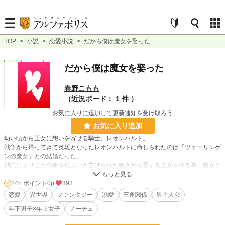
TOP
>
小説
>
恋愛小説
>
だから僕は魔女を娶った
恋愛
連載中
長編
だから僕は魔女を娶った
春野こもも
（近況ボード：
1 件
）
お気に入りに追加して更新通知を受け取ろう
お気に入り追加
幼い頃から王女に想いを寄せる騎士、レオンハルト。
戦争から帰ってきて英雄となったレオンハルトに命じられたのは「ツェーリンゲ
ンの魔女」との結婚だった。
神託により王女の命を危ぶむと告げられた魔女から愛する王女を守る為、魔女と
結婚したレオンハルトであったがーー。
24h.ポイント
0pt
393
「無愛想ね。けどいい男」
恋愛
異世界
ファンタジー
溺愛
三角関係
男主人公
年下男子×年上女子
ノーチェ
レオンハルトの前に現れた魔女は、はっと目を見張るほど美しい少女、ルーナ。
冷たい美貌を持つルーナはその見かけによらず、おてんばでおしゃべりでじゃじ