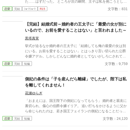
た……はずだった。 ところが次の瞬間、王子は私を抱こうとして
くる。 「待ってください！ あなた、私を愛さないと言いました
文字数：831
恋愛
完結
ｼｮｰﾄｼｮｰﾄ
R15
よね？」 愛するつもりはないのに、なぜ身体の関係だけ求めるの
か。 問い詰める私に、王子は驚きの秘密を明かす。 「興奮しすぎ
ると、僕の心臓が止まるかもしれないんだ」 ……それ、絶対に我
【完結】結婚式前～婚約者の王太子に「最愛の女が別に
慢しなきゃいけないやつでは！？ 愛されない花嫁になるはずが、
いるので、お前を愛することはない」と言われました～
なぜか命がけで溺愛されることになりました。 転生者令嬢と、恋
心をこじらせた王子の勘違いラブコメディ。
黒塔真実
挙式が迫るなか婚約者の王太子に「結婚しても俺の最愛の女は別
にいる。お前を愛することはない」とはっきり言い切られた公爵
令嬢アデル。しかしどんなに婚約者としてないがしろにされても
女性としての誇りを傷つけられても彼女は平気だった。なぜなら
文字数：9,759
恋愛
完結
短編
大切な「心の拠り所」があるから……。しかし、王立学園の卒業
ダンスパーティーの夜、アデルはかつてない、世にも酷い仕打ち
を受けるのだった―― ※神視点。■なろうにも別タイトルで重
側妃の条件は「子を産んだら離縁」でしたが、陛下は私
複投稿←【ジャンル日間4位】。
を離してくれません！
花瀬ゆらぎ
「おまえには、国王陛下の側妃になってもらう」 婚約者と親友に
裏切られ、傷心の伯爵令嬢イリア。 追い打ちをかけるように父か
ら命じられたのは、若き国王フェイランの側妃になることだっ
た。 しかし、王宮で待っていたのは、「世継ぎを産んだら離縁」
文字数：24,120
恋愛
完結
短編
という非情な条件。 夫となったフェイランは冷たく、侍女からは
蔑まれ、王妃からは「用が済んだら去れ」と突き放される。 けれ