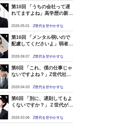
第10回 「うちの会社って遅
れてますよね」高学歴の新卒
Z世代の高プライド＆無能化
が進む理由
2026.05.01
Z世代を甘やかすな
第16回 「メンタル弱いので
配慮してくださいよ」弱者性
を主張するZ世代社員が見捨
てられつつある現状
2026.08.07
Z世代を甘やかすな
第8回 「これ、僕の仕事じゃ
ないですよね？」Z世代社員
のテイカー気質を放置した結
果……
2026.04.03
Z世代を甘やかすな
第6回 「別に、遅刻してもよ
くないですか？」Ｚ世代が毎
日遅刻し続けた結果……
2026.03.06
Z世代を甘やかすな