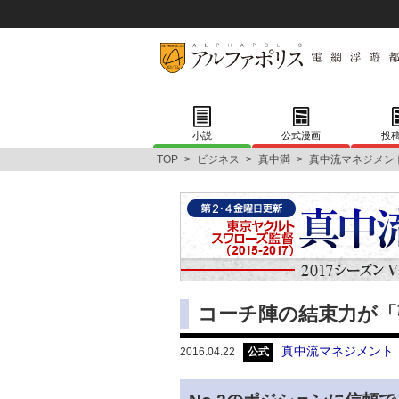
小説
公式漫画
投
TOP
>
ビジネス
>
真中満
>
真中流マネジメン
コーチ陣の結束力が「
真中流マネジメント
2016.04.22
公式