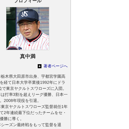
プロフィール
真中満
著者ページへ
1年栃木県大田原市出身、宇都宮学園高
を経て日本大学卒業後1992年にドラ
位で東京ヤクルトスワローズに入団。
1年は打率3割を超えリーグ優勝、日本一
。2008年現役を引退。
5年東京ヤクルトスワローズ監督就任1年
て2年連続最下位だったチームをセ・
優勝に導く。
7年シーズン最終戦をもって監督を退