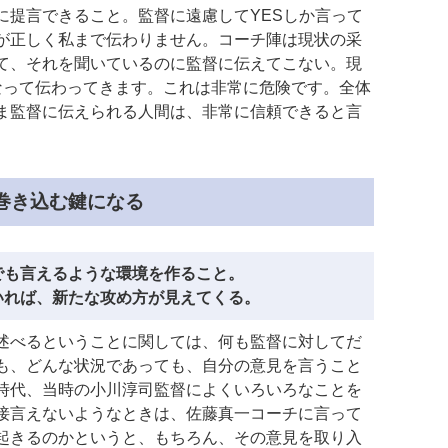
に提言できること。監督に遠慮してYESしか言って
が正しく私まで伝わりません。コーチ陣は現状の采
て、それを聞いているのに監督に伝えてこない。現
になって伝わってきます。これは非常に危険です。全体
ま監督に伝えられる人間は、非常に信頼できると言
巻き込む鍵になる
でも言えるような環境を作ること。
いれば、新たな攻め方が見えてくる。
述べるということに関しては、何も監督に対してだ
も、どんな状況であっても、自分の意見を言うこと
時代、当時の小川淳司監督によくいろいろなことを
接言えないようなときは、佐藤真一コーチに言って
起きるのかというと、もちろん、その意見を取り入