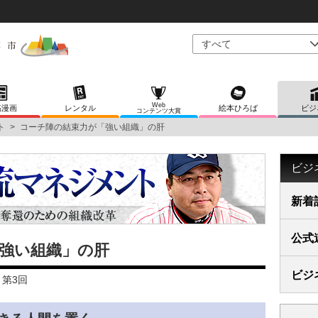
Web
稿漫画
レンタル
絵本ひろば
ビジ
コンテンツ大賞
ト
>
コーチ陣の結束力が「強い組織」の肝
ビジ
新着
公式
強い組織」の肝
ビジ
第3回