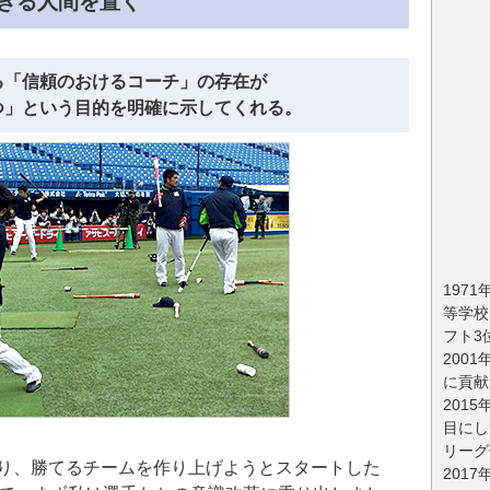
できる人間を置く
る「信頼のおけるコーチ」の存在が
つ」という目的を明確に示してくれる。
197
等学校
フト3
200
に貢献
201
目にし
リーグ
通り、勝てるチームを作り上げようとスタートした
201