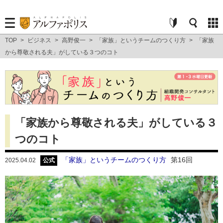
TOP
>
ビジネス
>
高野俊一
>
「家族」というチームのつくり方
>
「家族
から尊敬される夫」がしている３つのコト
「家族から尊敬される夫」がしている３
つのコト
「家族」というチームのつくり方
第16回
2025.04.02
公式