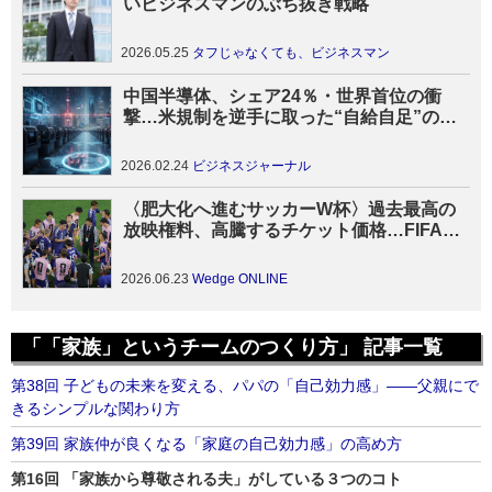
いビジネスマンのぶち抜き戦略
2026.05.25
タフじゃなくても、ビジネスマン
中国半導体、シェア24％・世界首位の衝
撃…米規制を逆手に取った“自給自足”の猛
威
2026.02.24
ビジネスジャーナル
〈肥大化へ進むサッカーW杯〉過去最高の
放映権料、高騰するチケット価格…FIFAビ
ジネス拡大の光と影
2026.06.23
Wedge ONLINE
「「家族」というチームのつくり方」 記事一覧
第38回 子どもの未来を変える、パパの「自己効力感」――父親にで
きるシンプルな関わり方
第39回 家族仲が良くなる「家庭の自己効力感」の高め方
第16回 「家族から尊敬される夫」がしている３つのコト