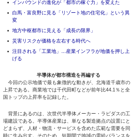
インバウンドの進化が「都市の稼ぐ力」を変えた
白馬・富良野に見る「リゾート地の住宅化」という異
変
地方中枢都市に見える「成長の限界」
災害リスクが価格を左右する時代へ
注目される「工業地」…産業インフラが地価を押し上
げる
半導体が都市構造を再編する
今回の公示地価で最も象徴的な動きが、北海道千歳市の
上昇である。商業地では千代田町などが前年比44.1％と全
国トップの上昇率を記録した。
背景にあるのは、次世代半導体メーカー・ラピダスの工
場建設である。半導体産業は、単なる製造拠点の設置にと
どまらず、人材・物流・サービスを含めた広範な需要を同
時に生み出す。そのため、短期間で地域の需給バランスを