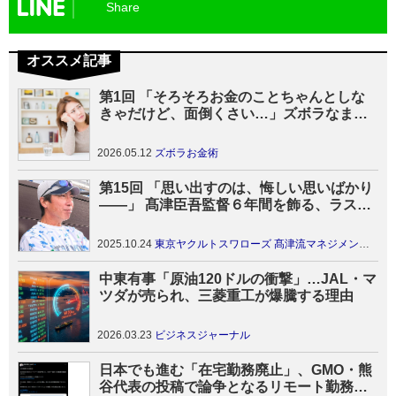
Share
オススメ記事
第1回 「そろそろお金のことちゃんとしな
きゃだけど、面倒くさい…」ズボラなまま
お金が貯まる簡単な方法
2026.05.12
ズボラお金術
第15回 「思い出すのは、悔しい思いばかり
――」 髙津臣吾監督６年間を飾る、ラスト
メッセージ
2025.10.24
東京ヤクルトスワローズ 髙津流マネジメント2025
中東有事「原油120ドルの衝撃」…JAL・マ
ツダが売られ、三菱重工が爆騰する理由
2026.03.23
ビジネスジャーナル
日本でも進む「在宅勤務廃止」、GMO・熊
谷代表の投稿で論争となるリモート勤務の