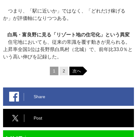
つまり、「駅に近いか」ではなく、「どれだけ稼げる
か」が評価軸になりつつある。
白馬・富良野に見る「リゾート地の住宅化」という異変
住宅地においても、従来の常識を覆す動きが見られる。
上昇率全国1位は長野県白馬村（北城）で、前年比33.0％と
いう高い伸びを記録した。
1
2
次へ
Share
Post