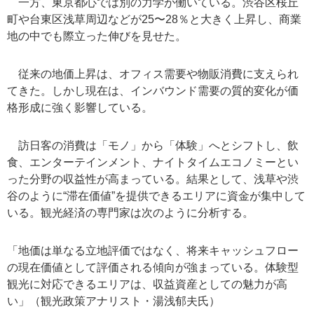
一方、東京都心では別の力学が働いている。渋谷区桜丘
町や台東区浅草周辺などが25〜28％と大きく上昇し、商業
地の中でも際立った伸びを見せた。
従来の地価上昇は、オフィス需要や物販消費に支えられ
てきた。しかし現在は、インバウンド需要の質的変化が価
格形成に強く影響している。
訪日客の消費は「モノ」から「体験」へとシフトし、飲
食、エンターテインメント、ナイトタイムエコノミーとい
った分野の収益性が高まっている。結果として、浅草や渋
谷のように“滞在価値”を提供できるエリアに資金が集中して
いる。観光経済の専門家は次のように分析する。
「地価は単なる立地評価ではなく、将来キャッシュフロー
の現在価値として評価される傾向が強まっている。体験型
観光に対応できるエリアは、収益資産としての魅力が高
い」（観光政策アナリスト・湯浅郁夫氏）