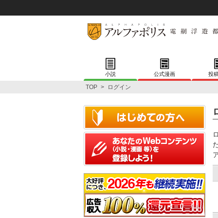
小説
公式漫画
投
TOP
>
ログイン