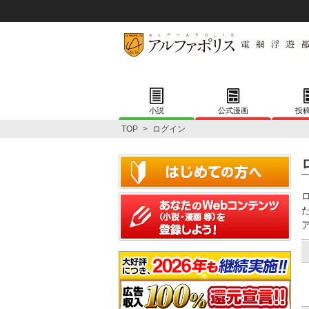
小説
公式漫画
投
TOP
>
ログイン