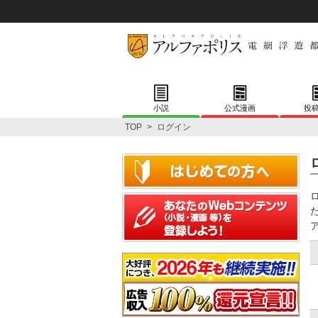
小説
公式漫画
投
TOP
>
ログイン