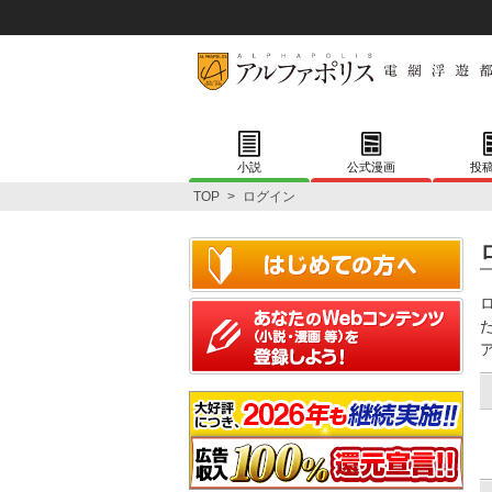
小説
公式漫画
投
TOP
>
ログイン