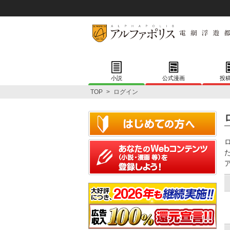
小説
公式漫画
投
TOP
>
ログイン