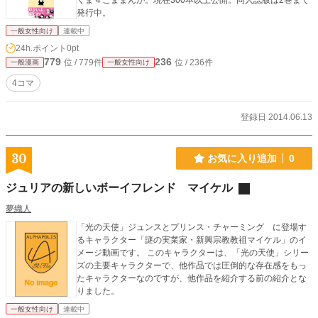
くま４こままんが。現在300本以上公開。同人誌版は2巻まで
発行中。
一般女性向け
連載中
24h.ポイント
0pt
779
236
位 / 779件
位 / 236件
一般漫画
一般女性向け
4コマ
登録日 2014.06.13
30
お気に入り追加
0
ジュリアの新しいボーイフレンド マイケル
夢織人
「光の天使」ジュンスとプリンス・チャーミング に登場す
るキャラクター「謎の実業家・新興宗教教祖マイケル」のイ
メージ動画です。 このキャラクターは、「光の天使」シリー
ズの主要キャラクターで、他作品では圧倒的な存在感をもっ
たキャラクターなのですが、他作品を紹介する前の紹介とな
りました。
一般女性向け
連載中