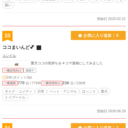
願い
登録日 2020.02.22
23
お気に入り追加
0
ココまいんど💕
コンドル
愛犬ココの気持ちを４コマ漫画にしてみました
一般女性向け
連載中
24h.ポイント
0pt
779
236
位 / 779件
位 / 236件
一般漫画
一般女性向け
ギャグ・コメディ
日常
ペット・アニマル
ほっこり
愛犬
トイプードル
登録日 2026.06.29
お気に入り追加
1