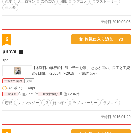
恋愛
大正ロマン
ほのぼの
和風
ラブコメ
ラブストーリー
年の差
登録日 2010.03.06
6
お気に入り追加
73
primal
april
【木曜日の飛行船】 遠い昔のお話。 とある国の、国王と王妃
の7日間。 (2016年〜2019年・完結済み)
一般女性向け
完結
24h.ポイント
40pt
6
5
位 / 779件
位 / 236件
一般漫画
一般女性向け
恋愛
ファンタジー
姫
ほのぼの
ラブストーリー
ラブコメ
登録日 2016.01.20