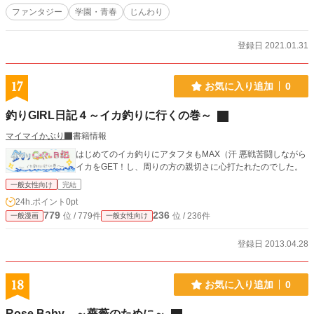
ファンタジー
学園・青春
じんわり
登録日 2021.01.31
17
お気に入り追加
0
釣りGIRL日記４～イカ釣りに行くの巻～
マイマイかぶり
書籍情報
はじめてのイカ釣りにアタフタもMAX（汗 悪戦苦闘しながら
イカをGET！し、周りの方の親切さに心打たれたのでした。
一般女性向け
完結
24h.ポイント
0pt
779
236
位 / 779件
位 / 236件
一般漫画
一般女性向け
登録日 2013.04.28
18
お気に入り追加
0
Rose Baby ～薔薇のために～