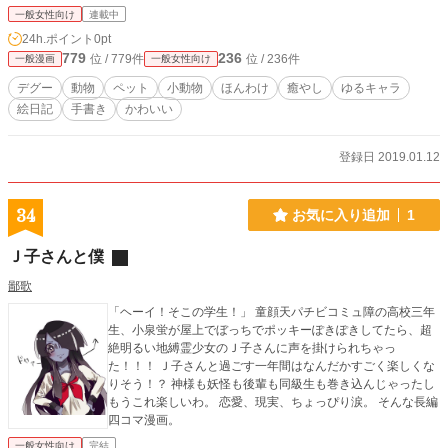
一般女性向け
連載中
24h.ポイント
0pt
779
236
位 / 779件
位 / 236件
一般漫画
一般女性向け
デグー
動物
ペット
小動物
ほんわけ
癒やし
ゆるキャラ
絵日記
手書き
かわいい
登録日 2019.01.12
34
お気に入り追加
1
Ｊ子さんと僕
鄙歌
「ヘーイ！そこの学生！」 童顔天パチビコミュ障の高校三年
生、小泉蛍が屋上でぼっちでポッキーぽきぽきしてたら、超
絶明るい地縛霊少女のＪ子さんに声を掛けられちゃっ
た！！！ Ｊ子さんと過ごす一年間はなんだかすごく楽しくな
りそう！？ 神様も妖怪も後輩も同級生も巻き込んじゃったし
もうこれ楽しいわ。 恋愛、現実、ちょっぴり涙。 そんな長編
四コマ漫画。
一般女性向け
完結