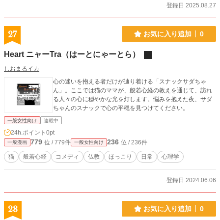
登録日 2025.08.27
27
お気に入り追加
0
Heart ニャーTra（はーとにゃーとら）
しおまるイカ
心の迷いを抱える者だけが辿り着ける「スナックサダちゃ
ん」。ここでは猫のママが、般若心経の教えを通じて、訪れ
る人々の心に穏やかな光を灯します。悩みを抱えた夜、サダ
ちゃんのスナックで心の平穏を見つけてください。
一般女性向け
連載中
24h.ポイント
0pt
779
236
位 / 779件
位 / 236件
一般漫画
一般女性向け
猫
般若心経
コメディ
仏教
ほっこり
日常
心理学
登録日 2024.06.06
28
お気に入り追加
0