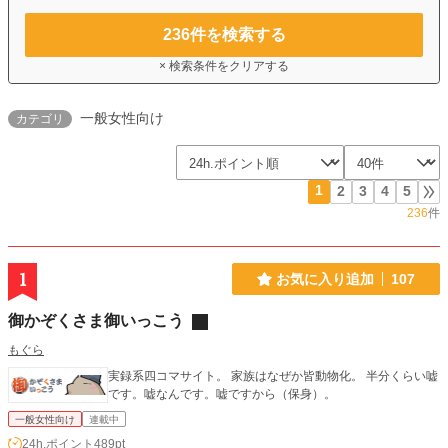
236
件を検索する
× 検索条件をクリアする
一般女性向け
カテゴリ
1
2
3
4
5
236
件
1
お気に入り追加
107
御かぞくさま御いっこう
もぐら
実録系四コマサイト。 家族はなぜか皆動物化。 半分くらい嘘
です。嘘なんです。嘘ですから（保身）。
一般女性向け
連載中
24h.ポイント
489pt