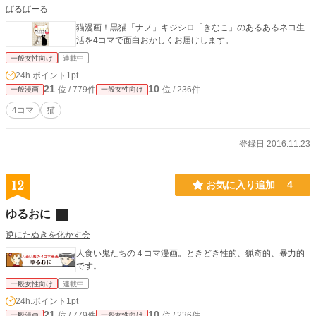
ぱるぱーる
猫漫画！黒猫「ナノ」キジシロ「きなこ」のあるあるネコ生
活を4コマで面白おかしくお届けします。
一般女性向け
連載中
24h.ポイント
1pt
21
10
位 / 779件
位 / 236件
一般漫画
一般女性向け
4コマ
猫
登録日 2016.11.23
12
お気に入り追加
4
ゆるおに
逆にたぬきを化かす会
人食い鬼たちの４コマ漫画。ときどき性的、猟奇的、暴力的
です。
一般女性向け
連載中
24h.ポイント
1pt
21
10
位 / 779件
位 / 236件
一般漫画
一般女性向け