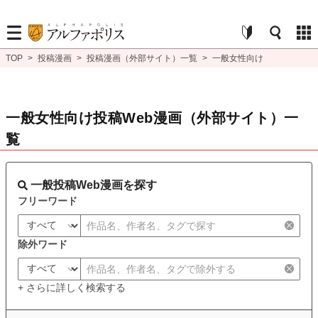
TOP
>
投稿漫画
>
投稿漫画（外部サイト）一覧
>
一般女性向け
一般女性向け投稿Web漫画（外部サイト）一
覧
一般投稿Web漫画を探す
フリーワード
除外ワード
+ さらに詳しく検索する