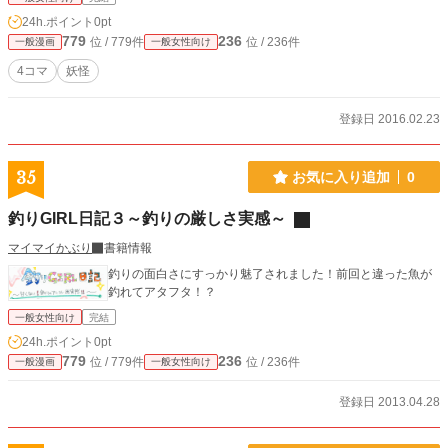
24h.ポイント
0pt
779
236
位 / 779件
位 / 236件
一般漫画
一般女性向け
4コマ
妖怪
登録日 2016.02.23
35
お気に入り追加
0
釣りGIRL日記３～釣りの厳しさ実感～
マイマイかぶり
書籍情報
釣りの面白さにすっかり魅了されました！前回と違った魚が
釣れてアタフタ！？
一般女性向け
完結
24h.ポイント
0pt
779
236
位 / 779件
位 / 236件
一般漫画
一般女性向け
登録日 2013.04.28