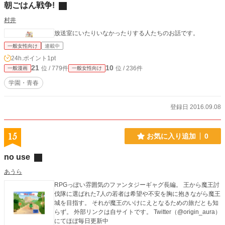
朝ごはん戦争!
村井
放送室にいたりいなかったりする人たちのお話です。
一般女性向け
連載中
24h.ポイント
1pt
21
10
位 / 779件
位 / 236件
一般漫画
一般女性向け
学園・青春
登録日 2016.09.08
15
お気に入り追加
0
no use
あうら
RPGっぽい雰囲気のファンタジーギャグ長編。 王から魔王討
伐隊に選ばれた7人の若者は希望や不安を胸に抱きながら魔王
城を目指す。 それが魔王のいけにえとなるための旅だとも知
らず。 外部リンクは自サイトです。 Twitter（@origin_aura）
にてほぼ毎日更新中