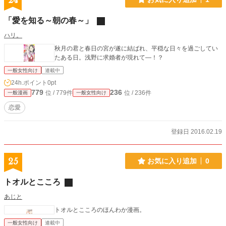
24
「愛を知る～朝の春～」
ハリ。
秋月の君と春日の宮が遂に結ばれ、平穏な日々を過ごしてい
たある日。浅野に求婚者が現れて―！？
一般女性向け
連載中
24h.ポイント
0pt
779
236
位 / 779件
位 / 236件
一般漫画
一般女性向け
恋愛
登録日 2016.02.19
25
お気に入り追加
0
トオルとこころ
あじと
トオルとこころのほんわか漫画。
一般女性向け
連載中