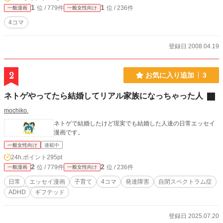
1
1
位 / 779件
位 / 236件
一般漫画
一般女性向け
4コマ
登録日 2008.04.19
2
お気に入り追加
3
ネトゲやってたら結婚してリアル家族になっちゃった人
mochiko.
ネトゲで結婚したけど現実でも結婚した人達の日常エッセイ
漫画です。
一般女性向け
連載中
24h.ポイント
295pt
2
2
位 / 779件
位 / 236件
一般漫画
一般女性向け
日常
エッセイ漫画
子育て
4コマ
発達障害
自閉スペクトラム症
ADHD
ギフテッド
登録日 2025.07.20