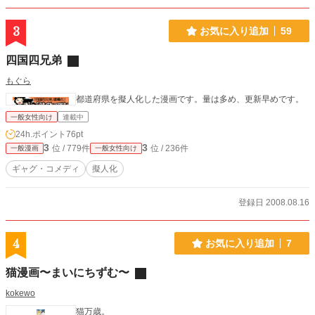
3
お気に入り追加
59
四国四兄弟
もぐら
都道府県を擬人化した漫画です。量は多め、更新早めです。
一般女性向け
連載中
24h.ポイント
76pt
3
3
位 / 779件
位 / 236件
一般漫画
一般女性向け
ギャグ・コメディ
擬人化
登録日 2008.08.16
4
お気に入り追加
7
猫漫画〜まいにちずむ〜
kokewo
猫万歳。