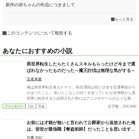
新作の赤ちゃんの作品につきまして
もっと見る
このコンテンツについて報告する
あなたにおすすめの小説
異世界転生したらたくさんスキルもらったけど今まで選
ばれなかったものだった～魔王討伐は無理な気がする～
宝者来価
俺は異世界転生者カドマツ。 転生理由は幼い少女を交通事故から
かばったこと。 良いとこなしの日々を送っていたが女神様から異
世界に転生すると説明された時にはアニメやゲームのような展開
を期待したりもした。 例えばモンスターを倒して国を救いヒロイ
文字数：256,990
ファンタジー
完結
長編
ンと結ばれるなど。 けれど与えられた【今まで選ばれなかったス
キルが使える】 戦闘はおろか日常の役にも立つ気がしない余りも
のばかり。 同じ転生者でイケメン王子のレイニーに出迎えられ歓
お前には才能が無いと言われて公爵家から追放された俺
迎される。 彼は【スキル：水】を使う最強で理想的な異世界転生
は、前世が最強職【奪盗術師】だったことを思い出す
者に思えたのだが―――！？ ※小説家になろう様にも掲載してい
～今さら謝られても、もう遅い～
ます。
志鷹 志紀