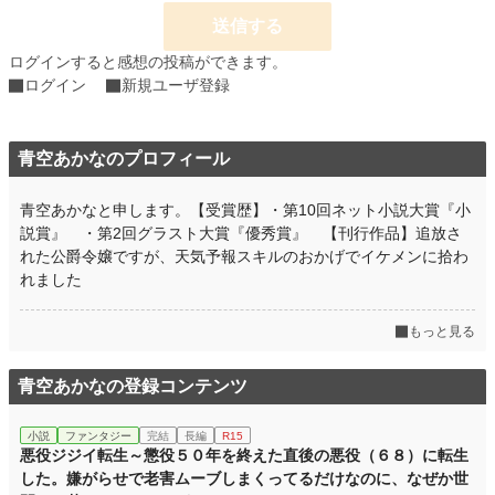
送信する
そして、俺はまだ知らなかった。
目指す大氷原は豊富な地下資源が埋まっており、人間だけでなく、亜人や魔族ま
ログインすると感想の投稿ができます。
でもが奪い合っている、世界で一番「激熱」な場所だと。
ログイン
新規ユーザ登録
さらに、氷の言葉がわかる俺は、「地下資源の場所を知りたい」彼らにとって極
めて重要な存在であることを――。
小説
青空あかなのプロフィール
25,133 位 / 228,619 件
ファンタジー
3,888 位 / 53,261 件
青空あかなと申します。【受賞歴】・第10回ネット小説大賞『小
説賞』 ・第2回グラスト大賞『優秀賞』 【刊行作品】追放さ
お気に入り
22
れた公爵令嬢ですが、天気予報スキルのおかげでイケメンに拾わ
24h.ポイント
21 pt
れました
文字数
170,475
もっと見る
更新日時
2026.04.21 19:10
青空あかなの登録コンテンツ
初回公開日時
2026.04.17 12:10
初回完結日時
2026.04.21 21:11
小説
ファンタジー
完結
長編
R15
悪役ジジイ転生～懲役５０年を終えた直後の悪役（６８）に転生
週間ポイント
56 pt (43,923 位)
した。嫌がらせで老害ムーブしまくってるだけなのに、なぜか世