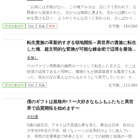
「お前には才能がない」 この俺アルカは、父にそう言われて、公
爵家から追放された。 父からは無能と蔑まれ、兄からは酷いいじ
めを受ける日々。 ようやくそんな日々と別れられ、少しばかり嬉
しいが……これからどうしようか。 今後の不安に悩んでいると、
文字数：164,066
ファンタジー
完結
長編
R15
突如として俺の脳内に記憶が流れた。 その時、前世が最強の【奪
盗術師】だったことを思い出したのだ。
転生貴族の革新的すぎる領地開拓～異世界の貴族に転生
した俺、超文明的な変換が可能な錬金術で辺境を最強の
領土にします～
名無し
ウルヴァリン男爵家の嫡男ロードとして転生した主人公。そこは
砂漠の辺境であると同時に、魔物たちが跳梁跋扈する魔境でもあ
った。領主の父が衰えながらもかろうじて死守していたが、その
最中でロードが授かったスキルは戦闘に無関係だと目されている
文字数：113,985
ファンタジー
完結
長編
錬金術。まもなく父が亡くなったことで、ロードはそれまで屋敷
に残っていた配下たちにまで見捨てられてしまう。ただ一人残っ
たのが、不忠の使用人と見られていたアリシアのみであった。ロ
僕のギフトは規格外!？〜大好きなもふもふたちと異世
ードの錬金術は、異世界の物を超文明的な魔道具に変換できる能
界で品質開拓を始めます〜
力であり、観察力に優れたアリシアとともに領地の再建と復興を
目指すことになる。
犬社護
5歳の誕生日、アキトは不思議な夢を見た。舞台は日本、自分は
小学生6年生の子供、様々なシーンが走馬灯のように進んでい
き、突然の交通事故で終幕となり、そこでの経験と知識の一部を