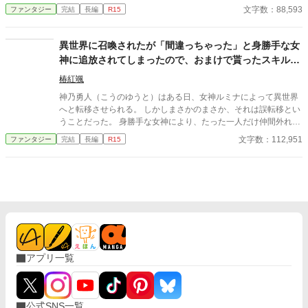
引き継いだまま目を覚ます。それが前世の記憶で、自分が異世界
文字数：88,593
ファンタジー
完結
長編
R15
へと転生していることに気付かないまま日常生活を送るある日、
父親の職場見学のため、街中にある遺跡へと出かけ、そこで出会
った貴族の幼女と話し合っている時に誘拐されてしまい、大ピン
異世界に召喚されたが「間違っちゃった」と身勝手な女
チ！ 目隠しされ不安の中でどうしようかと思案していると、小
神に追放されてしまったので、おまけで貰ったスキルで
さなもふもふ精霊-白虎が救いの手を差し伸べて、アキトの秘めた
凡人の俺は頑張って生き残ります！
る力が解放される。 この小さき白虎との出会いにより、アキトの
椿紅颯
運命が思わぬ方向へと動き出す。 これは、アキトと訳ありモフモ
神乃勇人（こうのゆうと）はある日、女神ルミナによって異世界
フたちの起こす品質開拓物語。
へと転移させられる。 しかしまさかのまさか、それは誤転移とい
うことだった。 身勝手な女神により、たった一人だけ仲間外れに
された挙句の果てに粗雑に扱われ、ほぼ投げ捨てられるようなか
文字数：112,951
ファンタジー
完結
長編
R15
たちで異世界の地へと下ろされてしまう。 そんな踏んだり蹴った
りな、凡人主人公がおりなす異世界ファンタジー！
アプリ一覧
公式SNS一覧