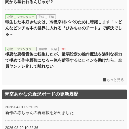
間から慕われるんじゃが？
月間ポイント
498 pt (34,872 位)
年間ポイント
7,590 pt (36,871 位)
小説
ファンタジー
完結
長編
転生した本好き幼女は、冷徹宰相パパのために暗躍します！～ど
累計ポイント
7,632 pt (107,915 位)
んなピンチも本の世界に入れる『ひみちゅのチート』で解決でし
ゅ～
小説
ファンタジー
連載中
長編
R15
極悪な悪役貴族に転生したが、最弱設定の操作魔法を過剰な努力
で極めて作中最強になる～俺を断罪するヒロインを助けたら、全
員ヤンデレ化して離れない
もっと見る
青空あかなの近況ボードの更新履歴
2026-04-01 09:50:29
新作の赤ちゃんの再連載を始めました
2026-03-29 10:22:36