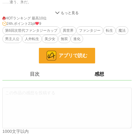
……違う、氷だ。
製氷工場で働くブラック社畜の俺は、特大の雹に当たって死んだ。結果、あろう
ことか氷となって異世界転生してしまった。
HOTランキング 最高10位
ぽかぽか陽気で致命傷、それが俺。とはいえ、願ってもない二度目の人生だ。
24h.ポイント
21pt
9
俺は絶対に生き残って、この新しい人生……もとい氷生を目一杯楽しもうと決意
第6回次世代ファンタジーカップ
異世界
ファンタジー
転生
魔法
する。
男主人公
人外転生
美少女
無双
進化
異世界での目標を決めた矢先、俺は森で高熱で倒れているドラゴン娘――リゼリ
アを助ける。母国を追放された王女と聞いて大変に驚いた。彼女は強い火魔法ス
アプリで読む
キルを持つものの、熱がこもる体質のせいですぐにオーバーヒートするらしい。
俺の身体を食べさせ冷やしたらなんと、俺は氷属性の魔物に進化できるシークレ
ットスキルを得た！ レベルアップすれば強くなって生き残れる！
目次
感想
リゼリア曰く、この世界は過去に起きた戦争の影響により、世界的に気温が高く
なってしまったとのこと。北には広大な極寒の大氷原があり、彼女は涼しいとこ
ろで暮らしたいから目指していると話す。
俺も「溶けて死ぬ」危機から脱出したいので、一緒に旅することにした。
道中、魔物やら危険な悪人やらと戦い、地道ながらも俺は少しずつ進化して強く
なっていく。
最初は単なる氷だったのが、氷スライム、氷クラゲ、氷ミミック、氷ゴーレム、
さらには最強の氷騎士に進化した！
最終的に、国家転覆を狙った悪い宰相を倒した俺は、周囲の人から「国を救って
1000文字以内
くれてありがとう、氷結の大魔人様！」ととても感謝される。