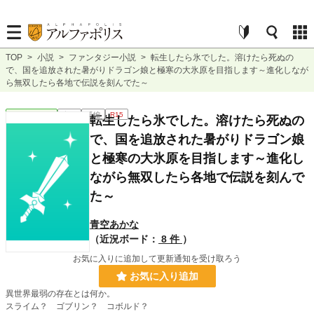
TOP
>
小説
>
ファンタジー小説
>
転生したら氷でした。溶けたら死ぬの
で、国を追放された暑がりドラゴン娘と極寒の大氷原を目指します～進化しなが
ら無双したら各地で伝説を刻んでた～
ファンタジー
完結
長編
R15
転生したら氷でした。溶けたら死ぬの
で、国を追放された暑がりドラゴン娘
と極寒の大氷原を目指します～進化し
ながら無双したら各地で伝説を刻んで
た～
青空あかな
（近況ボード：
8 件
）
お気に入りに追加して更新通知を受け取ろう
お気に入り追加
異世界最弱の存在とは何か。
スライム？ ゴブリン？ コボルド？