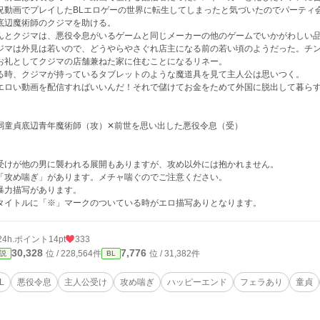
況動画でプレイしたBLエロゲーの世界に転生してしまったと気づいたのでパーティ
底辺魔術師のクジマを助ける。
んとクジマは、悪役令息がいるゲームと同じメーカーの他のゲームでいかがわしい
ジマは外見は若いので、どうやらやさぐれ店主になる前の若い頃のようだった。チ
お礼としてクジマの店舗兼ねた家に住むことになるリネー。
る時、クジマが持っているタブレットのような魔道具を見て主人公は思いつく。
エロい動画を配信すればいいんだ！それで儲けてお金をためて外国に脱出して暮ら
弱童貞底辺青年魔術師（攻）✕前世を思い出した悪役令息（受）
受けが他の男に襲われる展開もありますが、攻め以外には抱かれません。
「攻め喘ぎ」があります。メチャ喘ぐのでご注意ください。
暴力描写があります。
タイトルに「※」マークのついている時がエロ描写ありとなります。
24h.ポイント
14pt
333
30,328
7,776
位 / 228,564件
位 / 31,382件
説
BL
L
悪役令息
主人公受け
攻め喘ぎ
ハッピーエンド
フェラあり
童貞