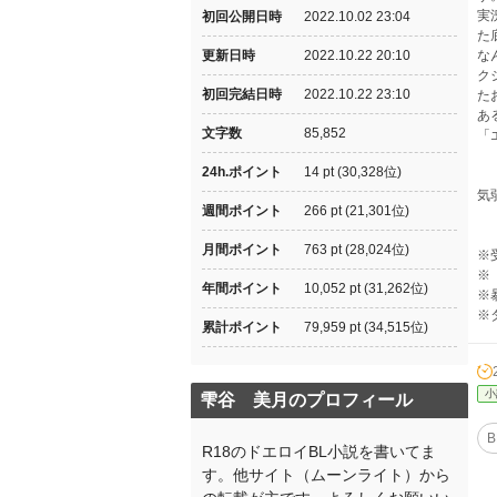
実
初回公開日時
2022.10.02 23:04
た
更新日時
2022.10.22 20:10
な
ク
初回完結日時
2022.10.22 23:10
た
あ
文字数
85,852
「
24h.ポイント
14 pt (30,328位)
気
週間ポイント
266 pt (21,301位)
月間ポイント
763 pt (28,024位)
※
※
年間ポイント
10,052 pt (31,262位)
※
※
累計ポイント
79,959 pt (34,515位)
小
雫谷 美月のプロフィール
B
R18のドエロイBL小説を書いてま
す。他サイト（ムーンライト）から