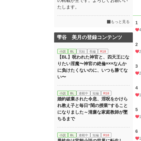
の転載が主です。よろしくお願いい
たします。
もっと見る
1
雫谷 美月の登録コンテンツ
2
小説
BL
完結
長編
R18
【BL】呪われた神官と、四天王にな
りたい淫魔〜神官の絶倫×××なんか
3
に負けたくないのに、いつも勝てな
い〜
4
小説
BL
連載中
短編
R18
婚約破棄された令息、淫呪をかけら
れ教え子と毎日“閨の授業”すること
5
になりました～清廉な家庭教師が墜
ちるまで
6
小説
BL
連載中
短編
R18
男性向け官能小説の世界に転生し