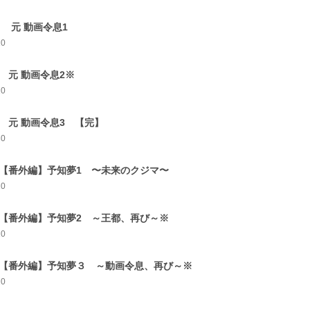
7 元 動画令息1
10
8 元 動画令息2※
10
9 元 動画令息3 【完】
30
0【番外編】予知夢1 〜未来のクジマ〜
10
1【番外編】予知夢2 ～王都、再び～※
10
2【番外編】予知夢３ ～動画令息、再び～※
20