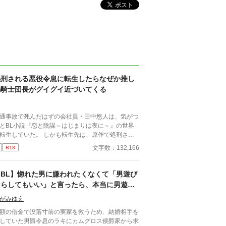
処刑される悪役令息に転生したらなぜか推し
の騎士団長がグイグイ近づいてくる
通事故で死んだはずの会社員・田中悠人は、気がつ
とBL小説『恋と陰謀～はじまりは夜に～』の世界
転生していた。 しかも転生先は、原作で処刑され
役令息エリオット。 処刑される未来を回避する
文字数：132,166
R18
め、原作知識を頼りに慎重に立ち回るつもりだった
に、気づけば王宮を揺るがす事件に巻き込まれ……
先には隣国の影が？ さらに困ったことに、原作
【BL】惚れた男に嫌われたくなくて「男遊び
一番の推しだった騎士団長ガイウスがやたらと距離
ならしてもいい」と言ったら、本当に男遊び
めてきて……？ 平穏に生きたい元悪役令息と、
を始められて絶望している侯爵令息の話
保護な騎士団長がじれじれ距離を縮めるまで。 ガ
がみゆえ
ウス（騎士団長）×エリオット（元悪役令息） 基本
額の借金で没落寸前の実家を救うため、結婚相手を
には二人の関係が主軸ですが、エリオットに関わる
していた男爵令息のラキにカムグロス侯爵家から求
で変わってく、周りの人間模様も描いているため、