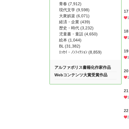
青春 (7,912)
現代文学 (9,598)
1
大衆娯楽 (6,071)
経済・企業 (439)
歴史・時代 (3,232)
1
児童書・童話 (4,650)
絵本 (1,044)
BL (31,382)
1
ｴｯｾｲ・ﾉﾝﾌｨｸｼｮﾝ (8,859)
アルファポリス書籍化作家作品
2
Webコンテンツ大賞受賞作品
2
2