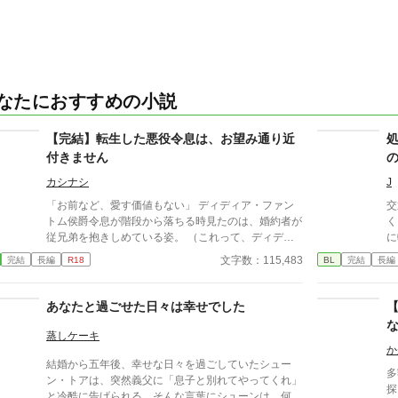
なたにおすすめの小説
【完結】転生した悪役令息は、お望み通り近
付きません
カシナシ
J
「お前など、愛す価値もない」 ディディア・ファン
交
トム侯爵令息が階段から落ちる時見たのは、婚約者が
く
従兄弟を抱きしめている姿。 （これって、ディディ
に
アーーBLゲームの悪役令息じゃないか！） 妹の笑顔
る悪
文字数：115,483
完結
長編
R18
BL
完結
長編
を見るためにやりこんでいたBLゲーム。引くほどレ
た
ベルを上げた主人公のスキルが、なぜかディディアに
の
転生してそのまま引き継いでいる。 スキルなしとし
その
あなたと過ごせた日々は幸せでした
て家族に『失敗作』と蔑まれていたのは、そのスキル
で
のレベルが高すぎたかららしい。 スキルと自分を取
を詰
蒸しケーキ
り戻したディディアは、婚約者を追いかけまわすのを
過
か
結婚から五年後、幸せな日々を過ごしていたシュー
辞め、自立に向けて淡々と準備をする。 もちろん元
イ
多
ン・トアは、突然義父に「息子と別れてやってくれ」
婚約者と従兄弟には近付かないので、絡んでこないで
的
探
と冷酷に告げられる。そんな言葉にシューンは、何一
いただけます？ 十万文字程度。 3/7 完結しました！
中