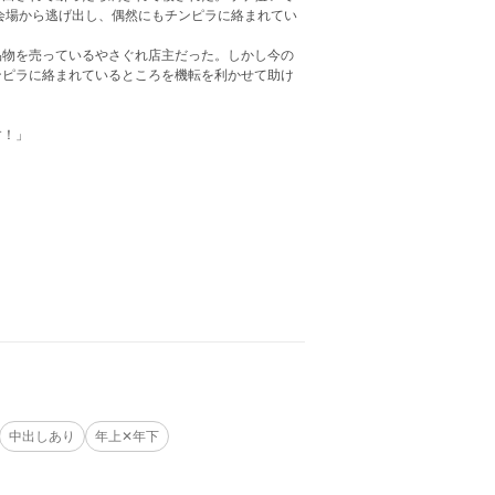
会場から逃げ出し、偶然にもチンピラに絡まれてい
品物を売っているやさぐれ店主だった。しかし今の
ンピラに絡まれているところを機転を利かせて助け
す！」
中出しあり
年上✕年下