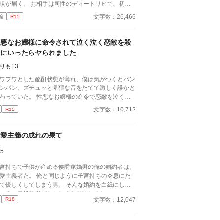
状が届く。 お相手は同性のディートリヒで、初対
劇的な要素ありです。 どこか孤独な人たちが人
で歓迎されるどころか冷たく突き放されてしまう。
文字数：26,466
編
R15
の関わりの中で、それぞれ自分の居場所を見つけて
必要最低限関わるな』 『愛人を作るな』 『男遊び
きます。 ガイウスはスパダリですが、かなり執着
てもいい』 ディートリヒから実家の借金を完
めで面倒です。二人の関係はハッピーエンドです
する条件を言われたラキは、学園で令息たちとの交
性悪なお嬢様に命令されて泣く泣く恋敵を殺
、世界観はサスペンス要素ありで不穏。 Rの話は
を満喫中。 褒め上手なラキの周りには可愛い令息
りにいったらヤられました
※」をつけています、苦手な人は読み飛ばしてくだ
集まり、推し活状態に。 一方、ディートリヒだけ
さい。 5/21完結
嫉妬で胃を痛める日々。 ラキへの恋心を隠し続け
りも13
た不器用侯爵令息に、幸せな未来は訪れるのか？ .
ワフワとした酩酊状態が薄れ、僕は気がつくとパン
ンパン、ズチュッと卑猥な音をたてて激しく誰かと
ていた。 性悪なお嬢様の命令で恋敵を泣く泣
殺りに行ったら逆にヤラれちゃった、ちょっとアホ
文字数：10,712
R15
話です。 （ムーンライトノベルにも掲載して
ます）
博愛主義の成れの果て
35
宮持ちで子供が産める侯爵家嫡男の俺の婚約者は、
愛主義者だ。 俺と同じように子宮持ちの令息にだ
て優しくしてしまう男。 そんな婚約を白紙にした
ころ、元婚約者がおかしくなりはじめた……。
文字数：12,047
R18