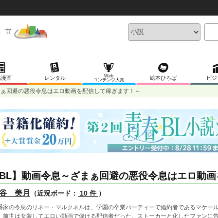
Web
稿漫画
レンタル
絵本ひろば
ビジ
コンテンツ大賞
まぁ回避の悪役令息はエロ動画を配信して稼ぎます！～
BL】動画令息～ざまぁ回避の悪役令息はエロ動
谷 美月
（近況ボード：
10 件
）
爵家の令息のリネー・マルクネルは、学園の卒業パーティーで婚約者であるマケー
。前世は女装してエロい動画で儲ける配信者だった。ストーカーと化したファンに