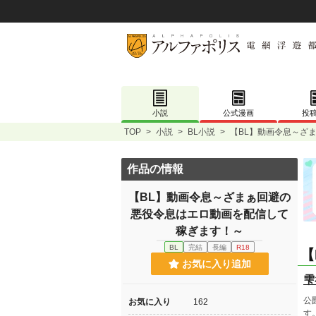
小説
公式漫画
投
TOP
>
小説
>
BL小説
>
【BL】動画令息～ざ
作品の情報
【BL】動画令息～ざまぁ回避の
悪役令息はエロ動画を配信して
稼ぎます！～
BL
完結
長編
R18
【
お気に入り追加
雫
公
お気に入り
162
す