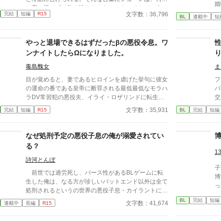
婚
つ言い返せず、飲み込むしかなかった。そして、夫で
※主人公：マイペース美人受け ※女性向けHOTラン
群像
面
文字数：36,796
完結
短編
R15
あるアインス・キールに離婚を切り出すが、アインス
BL
連載中
短
キング1位、ありがとうございました。完結までの12
と
『
がそう簡単にシューンを手離す訳もなく......。
日間に渡り、ほとんど2〜5位と食い込めた作品とな
い
ならし
りました！あああありがとうございます……！｡ﾟ(ﾟ´Д
強
済
やっと退場できるはずだったβの悪役令息。ワ
`ﾟ)ﾟ｡ たくさんの閲覧、イイね、エール、感想は、作
が
流
ンナイトしたらΩになりました。
者の血肉になります……！(o´ω`o)ありがとうござい
「
が
ます！(●′ω`人′ω`●)
が
毒島醜女
ま
目が覚めると、妻であるヒロインを虐げた挙句に彼女
フ
の運命の番である皇帝に断罪される最低最低なモラハ
パ
ラDV常習犯の悪役夫、イライ・ロザリンドに転生し
交わっ
た。 そんな最期は絶対に避けたいイライはヒーロー
く
文字数：35,931
完結
短編
R15
BL
完結
短編
とヒロインの仲を結ばせつつ、ヒロインと円満に別れ
な子の
る為に策を練った。 彼の努力は実り、主人公たちは
い
結ばれ、イライはお役御免となった。 「これでやっ
なぜ処刑予定の悪役子息の俺が溺愛されてい
と安心して退場できる」 これまでの自分の努力を労
る？
うように酒場で飲んでいたイライは、いい薫りを漂わ
1
せる男と意気投合し、彼と一夜を共にしてしまう。
詩河とんぼ
子
目が覚めると罪悪感に襲われ、すぐさま宿を去ってい
前世では過労死し、バース性があるBLゲームに転
博
く。 「これじゃあ原作のイライと変わらないじゃ
生した俺は、なる方が珍しいバットエンド以外は全て
っ
ん！」 その後体調不良を訴え、医師に診てもらうと
処刑されるというの世界の悪役子息・カイラントにな
と
とんでもない事を言われたのだった。 「あなた……Ω
っていた。処刑されるのはもちろん嫌だし、知識を付
BL
完結
短編
文字数：41,674
連載中
長編
R15
になっていますよ」 「へ？」 そしてワンナイトをし
けてそれなりのところで働くか婿入りできたらいい
た男がまさかの国の英雄で、まさかまさか求愛し公開
な……と思っていたのだが、攻略対象者で王太子のア