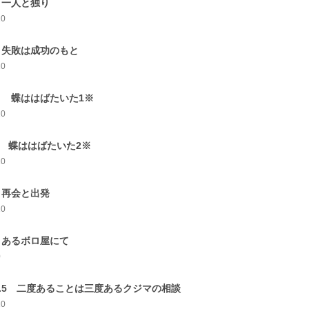
1 一人と独り
10
2 失敗は成功のもと
10
3 蝶ははばたいた1※
10
4 蝶ははばたいた2※
10
5 再会と出発
10
6 あるボロ屋にて
0
6.5 二度あることは三度あるクジマの相談
10