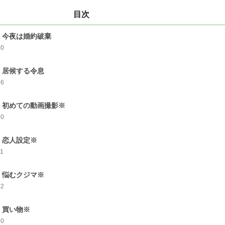
目次
 今夜は婚約破棄
40
 居候する令息
26
 初めての動画撮影※
20
 恋人設定※
11
 悩むクジマ※
12
 買い物※
10