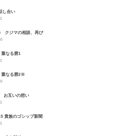
 話し合い
11
.5 クジマの相談、再び
10
 重なる唇1
11
 重なる唇2※
10
0 お互いの想い
11
0.5 貴族のゴシップ新聞
11