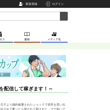
新規登録
ログイン
ネス
書籍
メディア化
画を配信して稼ぎます！～
ル王子より婚約破棄されたショックで前世を思い出
告白されて断ったら刺されて殺された。ウケ狙いで