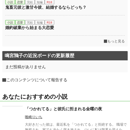
小説
恋愛
完結
短編
R18
鬼畜元彼と激甘今彼、結婚するならどっち？
小説
恋愛
完結
短編
R18
婚約破棄から始まる大恋愛
もっと見る
鳴宮鶉子の近況ボードの更新履歴
まだ投稿がありません
このコンテンツについて報告する
あなたにおすすめの小説
「つかれてる」と彼氏に拒まれる金曜の夜
唯崎りいち
大好きだった彼は、最近私を「つかれてる」と拒絶する。 職場で
無視され、家でも冷たく突き放され、ついに私は限界を迎えた。