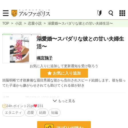
TOP
>
小説
>
恋愛小説
>
溺愛婚〜スパダリな彼との甘い夫婦生活〜
恋愛
完結
短編
R18
溺愛婚〜スパダリな彼との甘い夫婦生
活〜
鳴宮鶉子
お気に入りに追加して更新通知を受け取ろう
お気に入り追加
頭脳明晰で才徳兼備な眉目秀麗な彼から告白されスピード結婚します。彼を狙っ
てた子達から嫌がらせされても助けてくれる彼が好き
小説
25,163 位 / 228,668 件
24h.ポイント
21pt
231
恋愛
10,929 位 / 66,339 件
エタニティ
恋愛
結婚
短編
お気に入り
94
24h.ポイント
21 pt