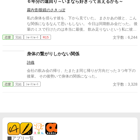
６年分の遠回り～いまなら好きって言えるかも～
霧内杳/眼鏡のさきっぽ
私の身体を揺らす彼を、下から見ていた。 まさかあの彼と、こん
な関係になるなんて思いもしない。 今日は同期飲み会だった。 後
輩のミスで行けたのは本当に最後。 飲み足りないという私に彼は
付き合ってくれた。 彼とは入社当時、部署は違ったが同じ仕事に
文字数：6,244
恋愛
完結
ｼｮｰﾄｼｮｰﾄ
R15
携わっていた。 きっとあの頃のわたしは、彼が好きだったんだと
思う。 けれど仕事で負けたくないなんて私のちっぽけなプライド
のせいで、その一線は越えられなかった。 でも、あれから変わっ
身体の繋がりしかない関係
た私なら……。 ****** 2021/05/29 公開 ****** 表紙 いもこは妹
詩織
pixivID:11163077
会社の飲み会の帰り、たまたま同じ帰りが方向だった３つ年下の
後輩。 その後勢いで身体の関係になった。
文字数：3,328
恋愛
完結
ｼｮｰﾄｼｮｰﾄ
アプリ一覧