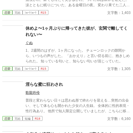
涙とともに眠りについた、ある金曜日の夜。 変わり果てた二人の
関係は、予想もしない結末を迎える。
文字数：1,403
恋愛
完結
ｼｮｰﾄｼｮｰﾄ
R15
休めよ〜1ヶ月ぶりに帰ってきた彼が、玄関で離してく
れない〜
ぐぬ
1、2週間のはずが、1ヶ月になった。 チェーンロックの隙間か
ら、いつもの声がした。 「おかえり」と言い切る前に、抱きしめ
られた。 知っている匂いと、知らない匂いが混じっていた。
文字数：1,305
恋愛
完結
ｼｮｰﾄｼｮｰﾄ
R15
淫らな蜜に狂わされ
歌龍吟伶
普段と変わらない日々は思わぬ形で終わりを迎える…突然の出会
い、そして体も心も開かれた少女の人生録。 全体的に性的表現・
性行為あり。 他所で知人限定公開していましたが、こちらに移し
ました。 全3話完結済みです。
文字数：6,160
恋愛
完結
短編
R18