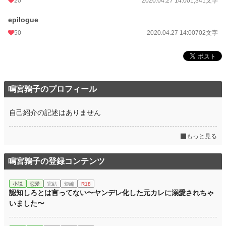
20
2020.04.27 14:00
1,341文字
epilogue
50
2020.04.27 14:00
702文字
鳴宮鶉子のプロフィール
自己紹介の記述はありません
もっと見る
鳴宮鶉子の登録コンテンツ
小説
恋愛
完結
短編
R18
認知しろとは言ってない〜ヤンデレ化した元カレに溺愛されちゃ
いました〜