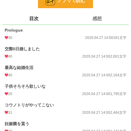
アプリで読む
文字数
10,648
目次
感想
更新日時
2020.04.27 14:00
Prologue
初回公開日時
2020.04.27 14:00
30
2020.04.27 14:00
181文字
初回完結日時
2020.04.27 14:00
交際0日婚しました
週間ポイント
433 pt (15,989 位)
40
2020.04.27 14:00
2,001文字
月間ポイント
734 pt (28,694 位)
最高な結婚生活
年間ポイント
10,381 pt (30,647 位)
40
2020.04.27 14:00
2,164文字
累計ポイント
90,707 pt (32,035 位)
子供そろそろ欲しいな
20
2020.04.27 14:00
1,795文字
コウノトリがやってこない
31
2020.04.27 14:00
2,464文字
妊娠菌を貰う