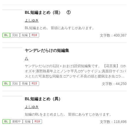
BL短編まとめ（現） ①
よしゆき
BL短編まとめ。 冒頭にあらすじがあります。
文字数：400,387
BL
完結
短編
R18
ヤンデレだらけの短編集
八
ヤンデレだらけの1話(＋おまけ)読切短編集です。 【花言葉】 □ホ
オズキ:寡黙執着年上とノンケ平凡 □ゲッケイジュ:真面目サイコパ
スとただ可哀想な同級生 □アジサイ:不良の頭と臆病泣き虫 □ラベ
ンダー:希死念慮不良とおバカ □デルフィニウム:執着傲慢幼馴染と
文字数：44,250
BL
完結
長編
R15
地味ぼっち ムーンライトノベル様に別名義で投稿しています。 か
なり昔に書いたもので芸風(？)が違うのですが、楽しんでいただ
ければ嬉しいです！ 【異世界短編】単発ネタ殴り書き随時掲載。
BL短編まとめ（異）
◻︎お付きくんは反社ボスから逃げ出したい！:お馬鹿主人公くんと
よしゆき
傲慢ボス
短編のBLをまとめました。 冒頭にあらすじがあります。
文字数：118,496
BL
連載中
短編
R18