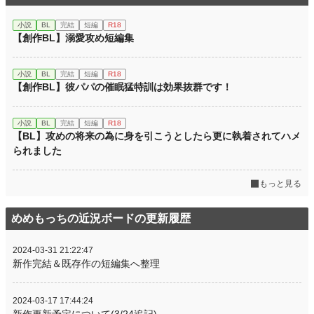
小説
BL
完結
短編
R18
【創作BL】溺愛攻め短編集
小説
BL
完結
短編
R18
【創作BL】彼パパの催眠猛特訓は効果抜群です！
小説
BL
完結
短編
R18
【BL】攻めの将来の為に身を引こうとしたら更に執着されてハメ
られました
もっと見る
めめもっちの近況ボードの更新履歴
2024-03-31 21:22:47
新作完結＆既存作の短編集へ整理
2024-03-17 17:44:24
新作更新予定について(3/24追記)