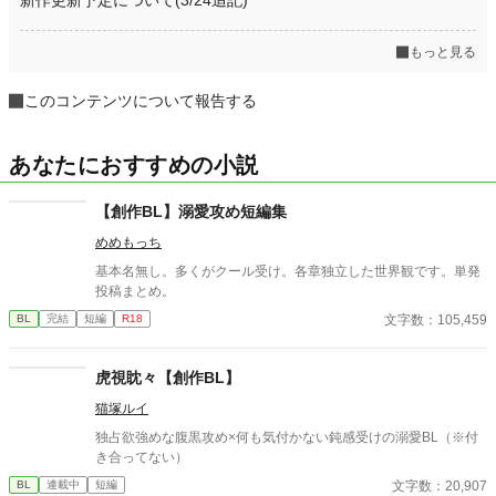
もっと見る
このコンテンツについて報告する
あなたにおすすめの小説
【創作BL】溺愛攻め短編集
めめもっち
基本名無し。多くがクール受け。各章独立した世界観です。単発
投稿まとめ。
文字数：105,459
BL
完結
短編
R18
虎視眈々【創作BL】
猫塚ルイ
独占欲強めな腹黒攻め×何も気付かない鈍感受けの溺愛BL（※付
き合ってない）
文字数：20,907
BL
連載中
短編