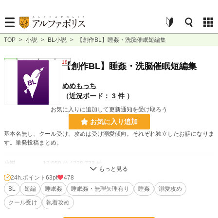
TOP
>
小説
>
BL小説
>
【創作BL】睡姦・洗脳催眠短編集
BL
連載中
短編
R18
【創作BL】睡姦・洗脳催眠短編集
めめもっち
（近況ボード：
3 件
）
お気に入りに追加して更新通知を受け取ろう
お気に入り追加
基本名無し、クール受け。攻めは受け溺愛傾向。それぞれ独立したお話になりま
す。単発投稿まとめ。
小説
13,650 位 / 228,733 件
24h.ポイント
63pt
478
BL
3,131 位 / 31,413 件
BL
短編
睡眠姦
睡眠姦・無理矢理有り
睡姦
溺愛攻め
お気に入り
125
クール受け
執着攻め
24h.ポイント
63 pt