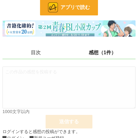
アプリで読む
文字数
25,092
更新日時
2024.01.14 00:00
初回公開日時
2024.01.13 07:12
週間ポイント
801 pt (10,570 位)
月間ポイント
4,100 pt (9,821 位)
目次
感想（1件）
年間ポイント
44,978 pt (11,288 位)
累計ポイント
157,131 pt (23,227 位)
1000文字以内
送信する
ログインすると感想の投稿ができます。
ログイン
新規ユーザ登録