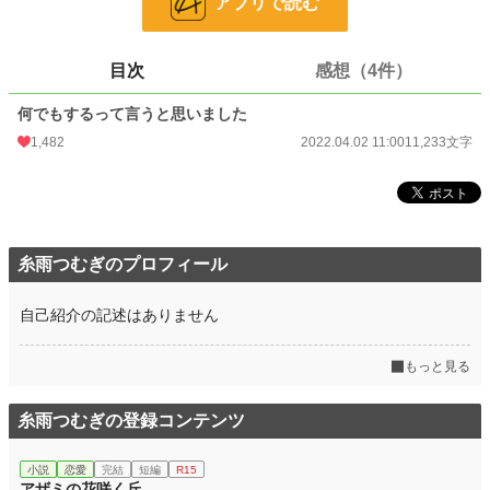
アプリで読む
お気に入り
323
24h.ポイント
56 pt
目次
感想（4件）
文字数
11,233
何でもするって言うと思いました
1,482
2022.04.02 11:00
11,233文字
更新日時
2022.04.02 11:00
初回公開日時
2022.04.02 11:00
初回完結日時
2022.04.02 11:00
週間ポイント
955 pt (9,269 位)
糸雨つむぎのプロフィール
月間ポイント
4,380 pt (9,339 位)
自己紹介の記述はありません
年間ポイント
71,821 pt (7,867 位)
もっと見る
累計ポイント
273,144 pt (16,260 位)
糸雨つむぎの登録コンテンツ
小説
恋愛
完結
短編
R15
アザミの花咲く丘