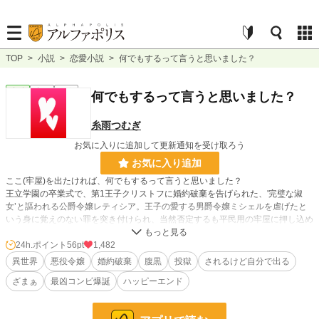
TOP
>
小説
>
恋愛小説
>
何でもするって言うと思いました？
恋愛
完結
短編
何でもするって言うと思いました？
糸雨つむぎ
お気に入りに追加して更新通知を受け取ろう
お気に入り追加
ここ(牢屋)を出たければ、何でもするって言うと思いました？
王立学園の卒業式で、第1王子クリストフに婚約破棄を告げられた、'完璧な淑
女’と謳われる公爵令嬢レティシア。王子の愛する男爵令嬢ミシェルを虐げたと
いう身に覚えのない罪を突き付けられ、当然否定するも平民用の牢屋に押し込め
られる。突然起きた断罪の夜から3日後、随分ぼろぼろになった様子の殿下がや
ってきて…？
24h.ポイント
56pt
1,482
※他サイトにも掲載しています。
異世界
悪役令嬢
婚約破棄
腹黒
投獄
されるけど自分で出る
ざまぁ
最凶コンビ爆誕
ハッピーエンド
小説
14,594 位 / 228,735 件
恋愛
6,445 位 / 66,360 件