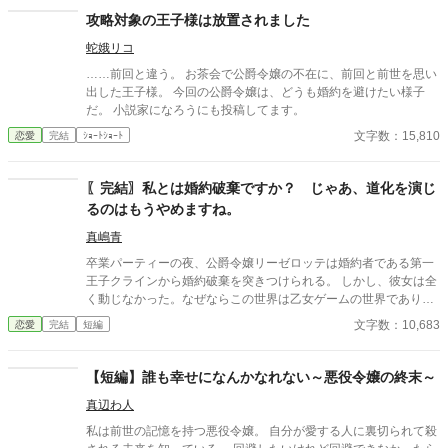
攻略対象の王子様は放置されました
蛇娥リコ
……前回と違う。 お茶会で公爵令嬢の不在に、前回と前世を思い
出した王子様。 今回の公爵令嬢は、どうも婚約を避けたい様子
だ。 小説家になろうにも投稿してます。
文字数：15,810
恋愛
完結
ｼｮｰﾄｼｮｰﾄ
〖完結〗私とは婚約破棄ですか？ じゃあ、道化を演じ
るのはもうやめますね。
真嶋青
卒業パーティーの夜、公爵令嬢リーゼロッテは婚約者である第一
王子クラインから婚約破棄を突きつけられる。 しかし、彼女は全
く動じなかった。なぜならこの世界は乙女ゲームの世界であり、
今日この「断罪イベント」が起こることを前世の記憶から知って
文字数：10,683
恋愛
完結
短編
いたからだ。 「私とは婚約破棄ですか？ 承知いたしました。―
―では、始めましょうか」 リーゼロッテは完璧に準備してきた証
拠と証人を次々と提示し、王子の言いがかりを公衆の面前で華麗
【短編】誰も幸せになんかなれない～悪役令嬢の終末～
に論破していく。 ※カクヨム、小説家になろうにも掲載していま
真辺わ人
す。
私は前世の記憶を持つ悪役令嬢。 自分が愛する人に裏切られて殺