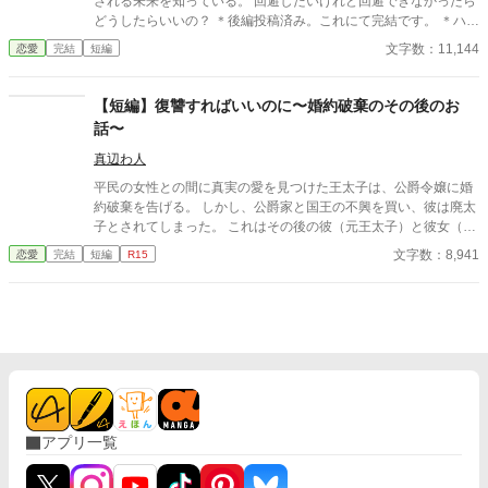
される未来を知っている。 回避したいけれど回避できなかったら
どうしたらいいの？ ＊後編投稿済み。これにて完結です。 ＊ハピ
エンではないので注意。
文字数：11,144
恋愛
完結
短編
【短編】復讐すればいいのに〜婚約破棄のその後のお
話〜
真辺わ人
平民の女性との間に真実の愛を見つけた王太子は、公爵令嬢に婚
約破棄を告げる。 しかし、公爵家と国王の不興を買い、彼は廃太
子とされてしまった。 これはその後の彼（元王太子）と彼女（平
民少女）のお話です。 数年後に彼女が語る真実とは……？ 前中後
文字数：8,941
恋愛
完結
短編
R15
編の三部構成です。 ❇︎ざまぁはありません。 ❇︎設定は緩いですの
で、頭のネジを緩めながらお読みください。
アプリ一覧