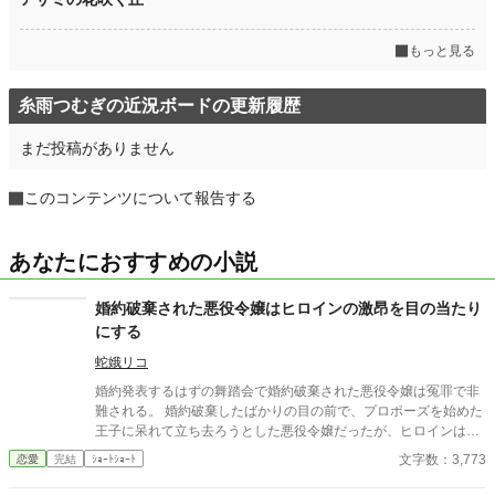
もっと見る
糸雨つむぎの近況ボードの更新履歴
まだ投稿がありません
このコンテンツについて報告する
あなたにおすすめの小説
婚約破棄された悪役令嬢はヒロインの激昂を目の当たり
にする
蛇娥リコ
婚約発表するはずの舞踏会で婚約破棄された悪役令嬢は冤罪で非
難される。 婚約破棄したばかりの目の前で、プロポーズを始めた
王子に呆れて立ち去ろうとした悪役令嬢だったが、ヒロインは怒
鳴り声を上げた。 一回書いてみたかった悪役令嬢婚約破棄もの。
文字数：3,773
恋愛
完結
ｼｮｰﾄｼｮｰﾄ