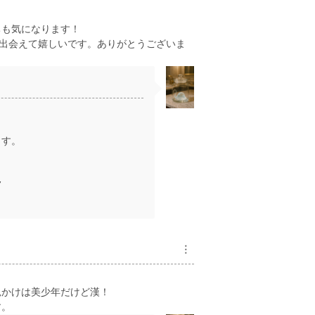
ちも気になります！
に出会えて嬉しいです。ありがとうございま
ます。
7
︙
見かけは美少年だけど漢！
す。