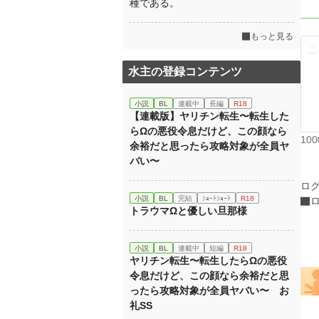
種である。
もっと見る
水主の登録コンテンツ
小説
BL
連載中
長編
R18
【連載版】ヤリチン転生〜転生した
らΩの悪役令息だけど、この顔なら
10
余裕だと思ったら攻略対象が全員ヤ
バい〜
ロ
小説
BL
完結
ｼｮｰﾄｼｮｰﾄ
R18
トラウマΩと優しい旦那様
小説
BL
連載中
短編
R18
ヤリチン転生〜転生したらΩの悪役
令息だけど、この顔なら余裕だと思
ったら攻略対象が全員ヤバい〜 お
礼SS