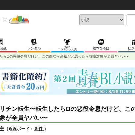
Web
稿漫画
レンタル
絵本ひろば
ビジ
コンテンツ大賞
たらΩの悪役令息だけど、この顔なら余裕だと思ったら攻略対象が全員ヤバい〜
リチン転生〜転生したらΩの悪役令息だけど、こ
象が全員ヤバい〜
主
（近況ボード：
8 件
）