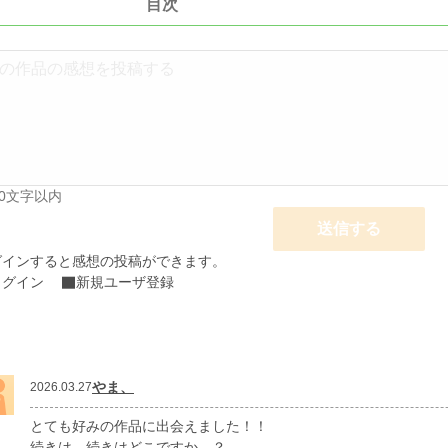
目次
00文字以内
送信する
グインすると感想の投稿ができます。
ログイン
新規ユーザ登録
やま、
2026.03.27
とても好みの作品に出会えました！！
続きは､､続きはどこですか､､？