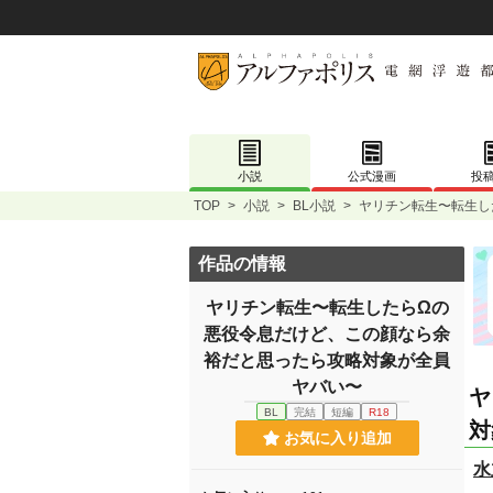
小説
公式漫画
投
TOP
>
小説
>
BL小説
>
ヤリチン転生〜転生し
作品の情報
ヤリチン転生〜転生したらΩの
悪役令息だけど、この顔なら余
裕だと思ったら攻略対象が全員
ヤバい〜
ヤ
BL
完結
短編
R18
対
お気に入り追加
水