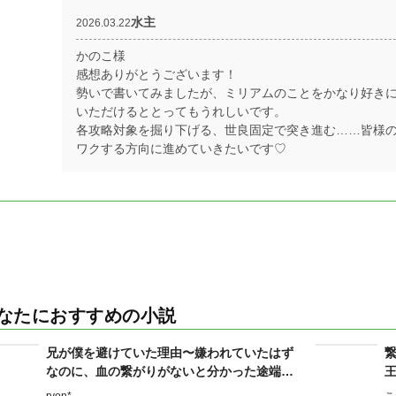
水主
2026.03.22
かのこ様
感想ありがとうございます！
勢いで書いてみましたが、ミリアムのことをかなり好き
いただけるととってもうれしいです。
各攻略対象を掘り下げる、世良固定で突き進む……皆様
ワクする方向に進めていきたいです♡
なたにおすすめの小説
兄が僕を避けていた理由〜嫌われていたはず
なのに、血の繋がりがないと分かった途端溺
愛が始まりました〜