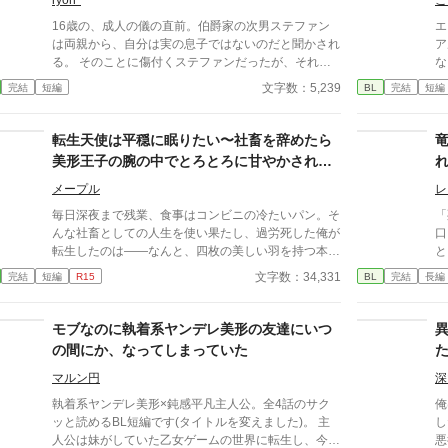
ryon*
こ
16歳の、成人の儀の直前。伯爵家の次男ステファン
エ
は両親から、自分は実の息子ではないのだと聞かされ
ア
る。 そのことに傷付くステファンだったが、それ以
な
上に不仲な兄のリオルが、嬉しそうに笑う横顔を見て
ぎ
文字数：5,239
完結
短編
BL
完結
短編
ショックを受ける。 幼い頃は仲の良かったリオルに
に
ここまで嫌われているのであれば、兄が爵位を継げ
期
ば、早々に家を追い出されてしまうに違いない。 そ
え
転生天使は平穏に眠りたい〜社畜を辞めたら
う考えたステファンは積極的に結婚相手を探そうとす
禁
美形王子の腕の中でとろとろに甘やかされる
るが、なぜか毎回リオルに妨害されて……！？
子
日々が始まりました〜
オ
メープル
レ
毎日深夜まで残業、食事はコンビニの冷たいパン。そ
「
んな社畜としての人生を使い果たし、過労死した俺が
口
転生したのは――なんと、四枚の美しい羽を持つ本物
と
の天使だった。 ​「今世こそは、働かずに一生寝て過
下
文字数：34,331
完結
短編
R15
BL
完結
長編
ごしたい！」 ​平穏な隠居生活を夢見るシオンは、正
竜
体を隠して王国の第一王子・アリスターの元に居候す
ることに。ところが、この王子、爽やかな笑顔の裏で
モブなのに執着系ヤンデレ美形の友達にいつ
俺への重すぎる執着を隠し持っていた!?
の間にか、なってしまっていた
マルン円
深
執着系ヤンデレ美形×鈍感平凡主人公。全4話のサク
俺
ッと読めるBL短編です(タイトルを変えました)。 主
し
人公は妹がしていた乙女ゲームの世界に転生し、今は
悪