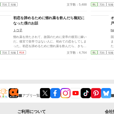
ロニーとして地味な高校生活を送っている。内気なロ
し
文字数：5,488
完結
短編
BL
完結
短編
ニーが気軽に学校で話せる友達は同級生のエドだけ
ス
で、ロニーとエドはいっしょにいることが多かった。
る
しかし、ロニーはある日、髪をばっさり切ってイメチ
者
初恋を諦めるために惚れ薬を飲んだら寵妃に
ェンしたエドを見て、エドがヒロインに執着しまくる
て
なった僕のお話
メインキャラの一人だったことを思い出す。 平凡な
生活を送りたいロニーは、これからヒロインのことを
トウ子
hi
好きになるであろうエドとは距離を置こうと決意す
惚れ薬を持たされて、故国のために皇帝の後宮に嫁い
国
る。 タイトルを変えました。 前のタイトルは、「モ
だ。後宮で皇帝ではない人に、初めての恋をしてしま
ま
ブなのに、いつのまにかヒロインに執着しまくるキャ
った。初恋を諦めるために惚れ薬を飲んだら、きちん
た
ラの友達になってしまっていた」です。 急に変えて
と皇帝を愛することができた。心からの愛を捧げたら
か
文字数：4,764
完結
短編
R18
BL
完結
短編
しまい、すみません。
皇帝にも愛されて、僕は寵妃になった。それだけの幸
って
せなお話。 2022年の惚れ薬自飲BL企画参加作品。ム
ーンライトノベルズでも投稿しています。
アプリ一覧
ご利用について
会社