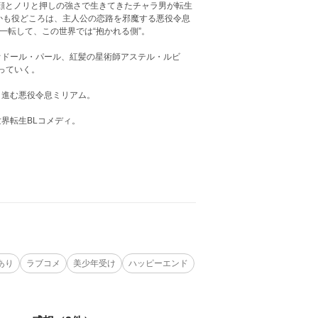
では、顔とノリと押しの強さで生きてきたチャラ男が転生
しかも役どころは、主人公の恋路を邪魔する悪役令息
一転して、この世界では“抱かれる側”。
オドール・パール、紅髪の星術師アステル・ルビ
っていく。
き進む悪役令息ミリアム。
界転生BLコメディ。
あり
ラブコメ
美少年受け
ハッピーエンド