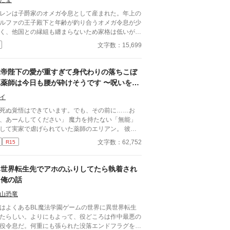
たま
レンは子爵家のオメガ令息として産まれた。年上の
ルファの王子殿下と年齢が釣り合うオメガ令息が少
く、他国との縁組も纏まらないため家格は低いが繋
として一応婚約をしている。王子のことは兄のよう
文字数：15,699
慕っており、初恋の人ではあるけれど、契約終了時
か王子に想い人が現れた時には解消されるものと考
ていた。ところが婚約解消時期の直前に王子宮に軟
竜帝陛下の愛が重すぎて身代わりの落ちこぼ
された。結婚を承諾するまでここから出さないと王
れ薬師は今日も腰が砕けそうです 〜呪いを解
から溢れるほどの愛を与えられる。ハッピーエンド
いたら一生離さないと宣言されました〜
メガバースBLです。
イ
死ぬ覚悟はできています。でも、その前に……お
、あーんしてください」 魔力を持たない「無能」
して実家で虐げられていた薬師のエリアン。 彼に
されたのは、触れるものすべてを焼き尽くす「死の
文字数：62,752
R15
帝」ヴァレリウスへの、身代わりの婚姻だった。
異世界転生先でアホのふりしてたら執着され
た俺の話
山恐竜
はよくあるBL魔法学園ゲームの世界に異世界転生
たらしい。よりにもよって、役どころは作中最悪の
役令息だ。何重にも張られた没落エンドフラグをへ