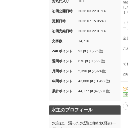
お気に入り
101
h
し
初回公開日時
2026.03.22 01:14
ミ
更新日時
2026.07.15 05:43
ミ
ー
初回完結日時
2026.03.22 01:14
全
文字数
14,716
こ
24h.ポイント
92 pt (11,225位)
…
週間ポイント
670 pt (11,999位)
で
月間ポイント
5,390 pt (7,924位)
2
年間ポイント
43,888 pt (11,492位)
累計ポイント
44,177 pt (47,631位)
小
R
水主のプロフィール
水主は、濁った水辺に住む妖怪の一