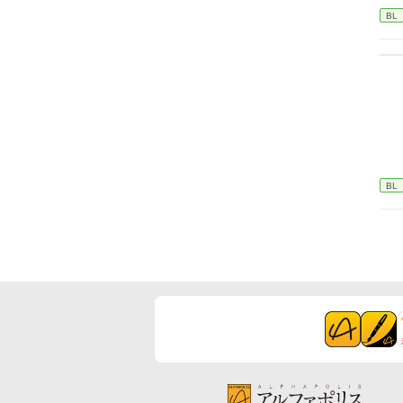
BL
BL