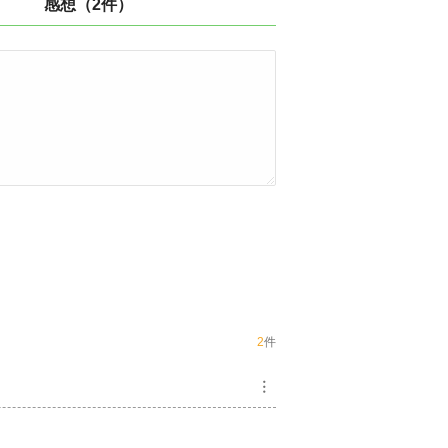
感想（2件）
2
件
︙