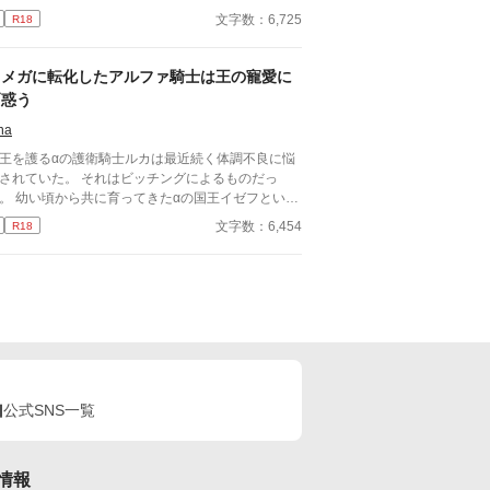
折る日々……なんてまっぴらごめんなので、前世の
文字数：6,725
R18
キル（引きこもり）を最大限活用して平和を勝ち取
！ ……はずだったのだが、どういうわけか俺の従
が「坊ちゃんの足すべすべ～」なんて言い出し
オメガに転化したアルファ騎士は王の寵愛に
！？
戸惑う
na
王を護るαの護衛騎士ルカは最近続く体調不良に悩
されていた。 それはビッチングによるものだっ
。 幼い頃から共に育ってきたαの国王イゼフといつ
らか身体の関係を持っていたが、それが原因とは思
文字数：6,454
R18
もみなかった。 国王から寵愛され戸惑うルカの
行方は。 ※不定期更新になります。
公式SNS一覧
情報