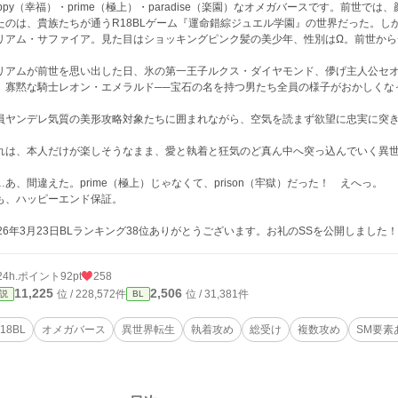
appy（幸福）・prime（極上）・paradise（楽園）なオメガバースです。前世
たのは、貴族たちが通うR18BLゲーム『運命錯綜ジュエル学園』の世界だった。
リアム・サファイア。見た目はショッキングピンク髪の美少年、性別はΩ。前世から
リアムが前世を思い出した日、氷の第一王子ルクス・ダイヤモンド、儚げ主人公セ
、寡黙な騎士レオン・エメラルド──宝石の名を持つ男たち全員の様子がおかしくな
員ヤンデレ気質の美形攻略対象たちに囲まれながら、空気を読まず欲望に忠実に突
れは、本人だけが楽しそうなまま、愛と執着と狂気のど真ん中へ突っ込んでいく異世
…あ、間違えた。prime（極上）じゃなくて、prison（牢獄）だった！ えへっ。
も、ハッピーエンド保証。
026年3月23日BLランキング38位ありがとうございます。お礼のSSを公開しました！
24h.ポイント
92pt
258
11,225
2,506
位 / 228,572件
位 / 31,381件
説
BL
18BL
オメガバース
異世界転生
執着攻め
総受け
複数攻め
SM要素