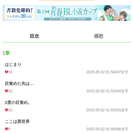
が多いので…
小説
228,779 位 / 228,779 件
BL
31,415 位 / 31,415 件
お気に入り
20
目次
感想
24h.ポイント
0 pt
1章
文字数
4,490
はじまり
更新日時
2025.05.02 02:02
10
2025.05.02 01:50
407文字
初回公開日時
2025.05.02 01:50
目覚めた先は…
週間ポイント
21 pt (62,459 位)
10
2025.05.02 01:52
540文字
月間ポイント
147 pt (57,460 位)
2度の目覚め。
年間ポイント
2,822 pt (58,953 位)
10
2025.05.02 01:55
525文字
累計ポイント
7,410 pt (109,313 位)
ここは異世界
0
2025.05.02 01:56
390文字