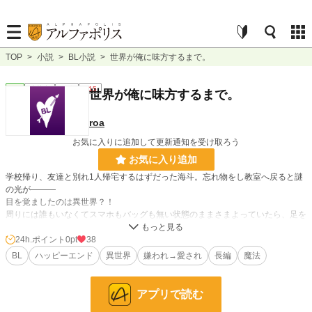
TOP
>
小説
>
BL小説
>
世界が俺に味方するまで。
BL
連載中
短編
R15
世界が俺に味方するまで。
roa
お気に入りに追加して更新通知を受け取ろう
お気に入り追加
学校帰り、友達と別れ1人帰宅するはずだった海斗。忘れ物をし教室へ戻ると謎
の光が―――
目を覚ましたのは異世界？！
周りには誰もいなくてスマホもバッグも無い状態のままさまよっていたら、足を
滑らせ穴に落ちてしまった。落ちた先で出会ったのはレオンと名乗る人物だっ
た。
24h.ポイント
0pt
38
BL
ハッピーエンド
異世界
嫌われ→愛され
長編
魔法
スパダリイケメン×異世界転生者（不吉と言われる髪・目の色を持つ）
アプリで読む
※誤字脱字に関しては言ってくださると嬉しいです。作者自身気が付かないこと