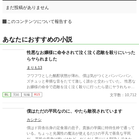
まだ投稿がありません
このコンテンツについて報告する
あなたにおすすめの小説
性悪なお嬢様に命令されて泣く泣く恋敵を殺りにいった
らヤられました
まりも13
フワフワとした酩酊状態が薄れ、僕は気がつくとパンパンパン、
ズチュッと卑猥な音をたてて激しく誰かと交わっていた。 性悪な
お嬢様の命令で恋敵を泣く泣く殺りに行ったら逆にヤラれちゃっ
た、ちょっとアホな子の話です。 （ムーンライトノベルにも掲載
文字数：10,712
BL
完結
短編
R15
しています）
僕はただの平民なのに、やたら敵視されています
カシナシ
僕はド田舎出身の定食屋の息子。貴族の学園に特待生枠で通って
いる。ちょっと光属性の魔法が使えるだけの平凡で善良な平民
だ。 平民の肩身は狭いけれど、だんだん周りにも馴染んできた