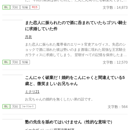
所。 真面目に勉強をしているだけなのに、何故か公爵令嬢に目を
文字数：14,873
BL
完結
短編
R15
つけられてしまったようでーー？
また恋人に振られたので酒に呑まれていたらゴツい騎士
に求婚していた件
月衣
また恋人に振られた魔導省のエリート官吏アルヴィス。失恋のシ
ョックで酒に溺れた彼は勢いのまま酒場に現れた屈強な王宮騎士
ガラティスに求婚してしまう。 翌朝すべての記憶を保持したまま
絶望するアルヴィスだったが当のガラティスはなぜか本気だっ
文字数：12,570
BL
完結
短編
た。 「安心しろ。俺は誠実な男だ。一度決めたことは覆さない」
逃げようとするエリート魔導師と絶対に逃がさない最強騎士 貢ぎ
体質な男が捕まる強制恋愛コメディのつもりです！！
こんにゃく破棄だ！婚約をこんにゃくと間違えている5
歳と、微笑ましいお兄ちゃん
ミクリ21
お兄ちゃんの婚約を無くしたい弟の話です。
文字数：564
BL
完結
ｼｮｰﾄｼｮｰﾄ
塾の先生を舐めてはいけません（性的な意味で）
ベータヴィレッジ 現実沈殿村落