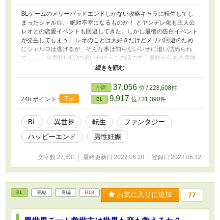
BLゲームのメリーバッドエンドしかない攻略キャラに転生してし
まったシャルロ。 絶対不幸になるものか！ とヤンデレ化も主人公
レオとの恋愛イベントも回避してきた。しかし最後の告白イベント
が発生してしまう。 レオのことは大好きだけどメリバ回避のため
にシャルロは逃げるが、そんな事は知らないレオに追い詰められ
て……。 ※両想いCPの追いかけっこの話です。最初からある意味
がっつり捕まってます。 ※執着(ヤンデレ予備軍)ゲーム主人公×優
しい(だいぶ迂闊)転生王子 ※本編（シャルロ視点）は9話完結。以
降は番外編です。他サイトにも投稿しています。
37,056
小説
位 / 228,608件
9,917
7pt
24h.ポイント
位 / 31,390件
BL
BL
異世界
転生
ファンタジー
ハッピーエンド
男性妊娠
文字数 27,631
最終更新日 2022.06.20
登録日 2022.06.12
BL
完結
長編
R18
お気に入りに追加
77