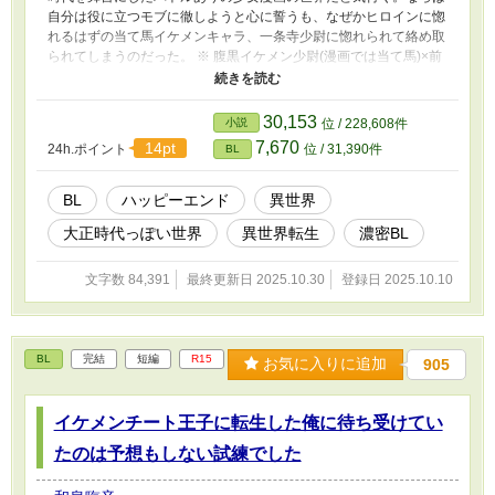
自分は役に立つモブに徹しようと心に誓うも、なぜかヒロインに惚
れるはずの当て馬イケメンキャラ、一条寺少尉に惚れられて絡め取
られてしまうのだった。 ※ 腹黒イケメン少尉(漫画では当て馬)×前
世記憶で戦闘力が無自覚チートな平凡孤児(漫画では完全モブ) ※ 戦
闘シーンや受が不当な扱いを受けるシーンがあります。苦手な方は
ご注意ください。 ※ 五章で完結。以降は番外編です。
30,153
小説
位 / 228,608件
7,670
14pt
24h.ポイント
位 / 31,390件
BL
BL
ハッピーエンド
異世界
大正時代っぽい世界
異世界転生
濃密BL
文字数 84,391
最終更新日 2025.10.30
登録日 2025.10.10
BL
完結
短編
R15
お気に入りに追加
905
イケメンチート王子に転生した俺に待ち受けてい
たのは予想もしない試練でした