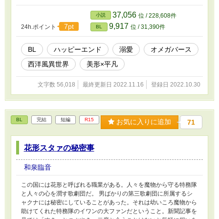
っているユーグリッドはなるべくレオンの視界
に、記憶に残らないようにレオンを避け続けて
37,056
小説
位 / 228,608件
いるのだった。 お互いに嫌われていると誤解し
9,917
7pt
24h.ポイント
位 / 31,390件
BL
て、すれ違う番の話。 ＝＝＝＝＝＝＝＝＝＝＝
＝＝＝＝＝＝＝＝ 美形侯爵長男α×平凡平民Ω。
本編24話完結。それ以降は番外編です。 オメガ
BL
ハッピーエンド
溺愛
オメガバース
バース設定ですが独自設定もあるのでこの世界
西洋風異世界
美形×平凡
のオメガバースはそうなんだな、と思っていた
だければ。
文字数 56,018
最終更新日 2022.11.16
登録日 2022.10.30
BL
完結
短編
R15
お気に入りに追加
71
花形スタァの秘密事
和泉臨音
この国には花形と呼ばれる職業がある。人々を魔物から守る特務隊
と人々の心を潤す歌劇団だ。 男ばかりの第三歌劇団に所属するシ
ャクナには秘密にしていることがあった。それは幼いころ魔物から
助けてくれた特務隊のイワンの大ファンだということ。新聞記事を