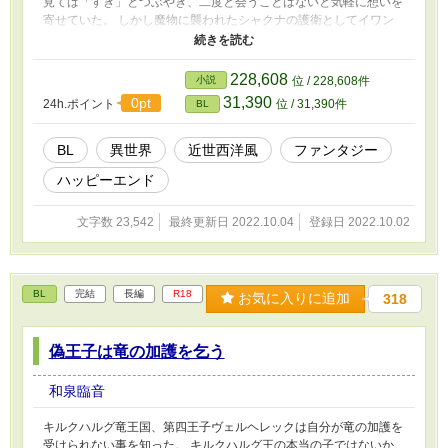
見ては「すき」とつぶやき、二度と会うことはないと気軽に想いを
寄せていた。 しかし魔物に襲われたシャクナの護衛としてイワン
がつくことになり、実物のイワンが目の前に現れてしまうのだっ
た。 ※生真面目な特務隊員×ひねくれ歌劇団員。魔物が体の中に入
ったり出てきたりする表現や、戦闘したりしてるので苦手な方はご
228,608
小説
位 / 228,608件
注意ください。 他サイトにも投稿しています。
31,390
0pt
24h.ポイント
位 / 31,390件
BL
BL
異世界
近世西洋風
ファンタジー
ハッピーエンド
文字数 23,542
最終更新日 2022.10.04
登録日 2022.10.02
BL
完結
長編
R18
お気に入りに追加
318
偽王子は竜の加護を乞う
和泉臨音
キルクハルグ竜王国、第四王子ヴェルヘレックは自分が竜の加護を
受けられない事を知った。 キルクハルグ王の本当の子ではないか