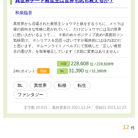
異世界チート救世主は世界も恋も救えるか？
和泉臨音
異世界から召還された救世主ショウマと旅をするうちに、メイラは
彼の前向きな性格に惹かれていく。 だけどショウマには元の世界
に想い人がいるようで…。 ※前のめりポジティブ攻め×真面目ツン
気味受け。 ※シリアス＆悲恋っぽいですが最終的にはほのぼのだ
と思います。 ※ムーンライトノベルズにて投稿した「正しい救世
主の選び方」を加筆修正しています（大筋に変更はありません）
228,608
小説
位 / 228,608件
31,390
0pt
24h.ポイント
位 / 31,390件
BL
BL
異世界
転移
転生
ファンタジー
文字数 20,615
最終更新日 2021.12.24
登録日 2021.12.23
12
件