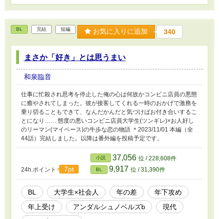
BL
完結
短編
お気に入りに追加
340
まさか「好き」とは思うまい
和泉臨音
仕事に忙殺され思考を停止した俺の心は何故かコンビニ店員の悪態
に癒やされてしまった。彼が接客してくれる一時のおかげで激務を
乗り切ることもできて、なんだかんだと気づけばお付き合いするこ
とになり…… 態度の悪いコンビニ店員大学生(ツンギレ)×お人好し
のリーマン(マイペース)の牛歩な恋の物語 ＊2023/11/01 本編（全
44話）完結しました。以降は番外編を投稿予定です。
37,056
小説
位 / 228,608件
9,917
7pt
24h.ポイント
位 / 31,390件
BL
BL
大学生×社会人
年の差
年下攻め
年上受け
アンダルシュノベルズb
現代