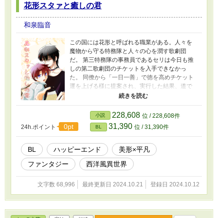
花形スタァと癒しの君
和泉臨音
この国には花形と呼ばれる職業がある。人々を
魔物から守る特務隊と人々の心を潤す歌劇団
だ。 第三特務隊の事務員であるセリは今日も推
しの第二歌劇団のチケットを入手できなかっ
た。 同僚から「一日一善」で徳を高めチケット
運を上げる様に提案され、実行した結果、道で
困っていたイケメンを助けて一夜を共にしてし
まう。二度と会うことはないと思ったのに「ま
た会いたい」とチケットを餌に迫られて……。
228,608
小説
位 / 228,608件
そこから加速する幸運と不運に振り回されなが
31,390
0pt
24h.ポイント
位 / 31,390件
BL
らも、日々の行いの良さで幸せを掴む話。 ※遊
び人美男子×平凡。本編13話完結済み。以降は番
外編です。
BL
ハッピーエンド
美形×平凡
ファンタジー
西洋風異世界
文字数 68,996
最終更新日 2024.10.21
登録日 2024.10.12