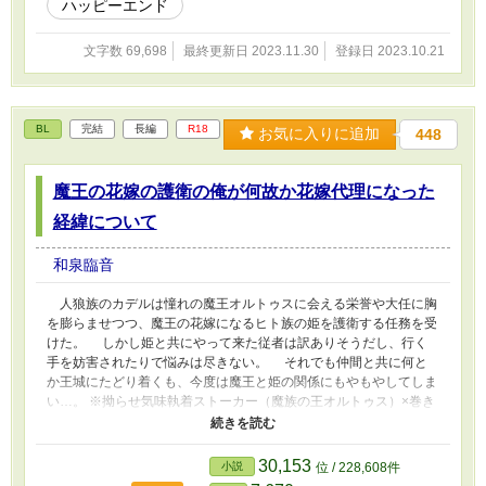
ハッピーエンド
文字数 69,698
最終更新日 2023.11.30
登録日 2023.10.21
BL
完結
長編
R18
お気に入りに追加
448
魔王の花嫁の護衛の俺が何故か花嫁代理になった
経緯について
和泉臨音
人狼族のカデルは憧れの魔王オルトゥスに会える栄誉や大任に胸
を膨らませつつ、魔王の花嫁になるヒト族の姫を護衛する任務を受
けた。 しかし姫と共にやって来た従者は訳ありそうだし、行く
手を妨害されたりで悩みは尽きない。 それでも仲間と共に何と
か王城にたどり着くも、今度は魔王と姫の関係にもやもやしてしま
い…。 ※拗らせ気味執着ストーカー（魔族の王オルトゥス）×巻き
込まれ属性を跳ね返すポジティブ（人狼カデル）の話。 ※ちゃん
と魔王が出てくるのは後半になります。本編での本番シーンはあり
ません（糖度低めです） ※戦闘シーンがありますので苦手な方は
30,153
小説
位 / 228,608件
ご注意ください。 ※本編121話完結しました。