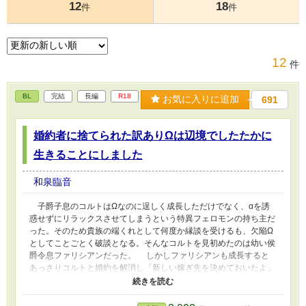
12
18
件
件
12
件
BL
完結
長編
R18
お気に入りに追加
691
婚約者に捨てられた訳ありΩは辺境でしたたかに
生きることにしました
和泉臨音
子爵子息のコルトはΩなのに逞しく成長しただけでなく、αを誘
惑せずにリラックスさせてしまうという特異フェロモンの持ち主だ
った。そのため貴族の端くれとして何度か縁談を受けるも、欠陥Ω
としてことごとく破談となる。そんなコルトを見初めたのは幼い侯
爵令息ファリシアンだった。 しかしファリシアンも成長すると
あっさりコルトと婚約を解消し「新しい嫁ぎ先を決めておいたよ」
と笑顔で言う始末。次の嫁ぎ先と言われたランドリア辺境伯家では
門前払いを受け、ついにコルトの堪忍袋の緒が切れた。 「こうな
ったら好きに生きてやる！」 決意を新たに辺境での生活を開始