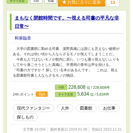
キャラ文芸
完結
短編
お気に入りに追加
13
まもなく閉館時間です。〜視える司書の平凡な非
日常〜
和泉臨音
大学の図書館に勤める司書、湯野真織には誰にも言えない秘密が
ある。それは幼い頃から人ならざるモノが視えてしまうことだ。
今夜も人ではないモノが館内に居た。いつも通り視えないふりを
してやり過ごそうとした真織に、半透明の青年は声を掛ける。
「司書の方ですか？ 探している本があるんです」 これは、視え
る図書館司書と人ならざるモノの物語。
228,608
小説
位 / 228,608件
5,634
0pt
24h.ポイント
位 / 5,634件
キャラ文芸
現代ファンタジー
人外
図書館
お仕事
探しもの
文字数 16,056
最終更新日 2024.01.08
登録日 2023.12.31