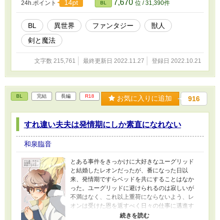
7,670
14pt
24h.ポイント
位 / 31,390件
BL
BL
異世界
ファンタジー
獣人
剣と魔法
文字数 215,761
最終更新日 2022.11.27
登録日 2022.10.21
BL
完結
長編
R18
お気に入りに追加
916
すれ違い夫夫は発情期にしか素直になれない
和泉臨音
とある事件をきっかけに大好きなユーグリッド
と結婚したレオンだったが、番になった日以
来、発情期ですらベッドを共にすることはなか
った。ユーグリッドに避けられるのは寂しいが
不満はなく、これ以上重荷にならないよう、レ
オンは受けた恩を返すべく日々の仕事に邁進す
る。一方、レオンに軽蔑され嫌われていると思