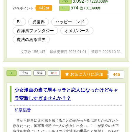
3,092
小説
位 / 228,608件
したコルトの前に現れたのはファリシアンに似た少年だった。彼は
574
442pt
24h.ポイント
位 / 31,390件
BL
自分が呪いで幼くなったランドリア辺境伯本人だと名乗り、コルト
に「呪いを解いてほしい」と頼むのだった。 子を産める者しか
魔力が使えない世界で、出来損ないのΩが南の英雄と呼ばれる呪わ
BL
異世界
ハッピーエンド
れたαを助けて恋をする話。 ※ 本編完結済。不定期で番外編を更新
西洋風ファンタジー
オメガバース
します。
魔法のある世界
文字数 156,147
最終更新日 2026.01.01
登録日 2025.10.31
BL
完結
長編
R18
お気に入りに追加
445
少女漫画の当て馬キャラと恋人になったけどキャ
ラ変激しすぎませんか？？
和泉臨音
昔から物事に違和感を感じることの多かった衛は周りから浮いた
存在だった。国軍養成所で一人の少女に出会い、ここが架空の大正
時代を舞台にしたバトルありの少女漫画の世界だと気付く。ならば