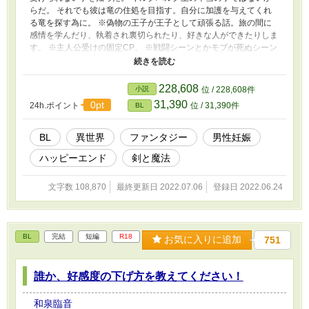
らだ。 それでも彼は竜の住処を目指す。自分に加護を与えてくれ
る竜を探す為に。 ※偽物の王子が王子として頑張る話。旅の間に
感情を学んだり、執着され裏切られたり、好きな人ができたりしま
す。 ※主人公受けの固定CP。 ※戦闘シーンとかモブが死ぬシーン
とか無理やり襲われる（未遂）シーンとかありますので苦手な方は
ご注意ください。 ※本編全42話。それ以降番外編です。他サイト
にも掲載しています。
228,608
小説
位 / 228,608件
31,390
0pt
24h.ポイント
位 / 31,390件
BL
BL
異世界
ファンタジー
男性妊娠
ハッピーエンド
剣と魔法
文字数 108,870
最終更新日 2022.07.06
登録日 2022.06.24
BL
完結
短編
R18
お気に入りに追加
751
誰か、好感度の下げ方を教えてください！
和泉臨音