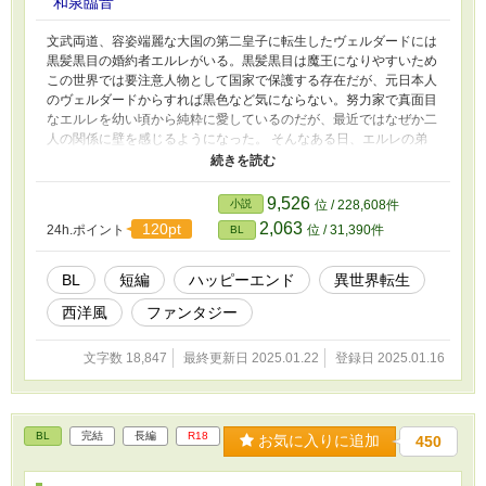
和泉臨音
文武両道、容姿端麗な大国の第二皇子に転生したヴェルダードには
黒髪黒目の婚約者エルレがいる。黒髪黒目は魔王になりやすいため
この世界では要注意人物として国家で保護する存在だが、元日本人
のヴェルダードからすれば黒色など気にならない。努力家で真面目
なエルレを幼い頃から純粋に愛しているのだが、最近ではなぜか二
人の関係に壁を感じるようになった。 そんなある日、エルレの弟
レイリーからエルレの不貞を告げられる。不安を感じたヴェルダー
ドがエルレの屋敷に赴くと、屋敷から火の手があがっており……。
＊ 金髪青目イケメンチート転生者皇子 × 黒髪黒目平凡の魔力チー
9,526
小説
位 / 228,608件
ト伯爵 ＊ 一部流血シーンがあるので苦手な方はご注意ください
2,063
120pt
24h.ポイント
位 / 31,390件
BL
BL
短編
ハッピーエンド
異世界転生
西洋風
ファンタジー
文字数 18,847
最終更新日 2025.01.22
登録日 2025.01.16
BL
完結
長編
R18
お気に入りに追加
450